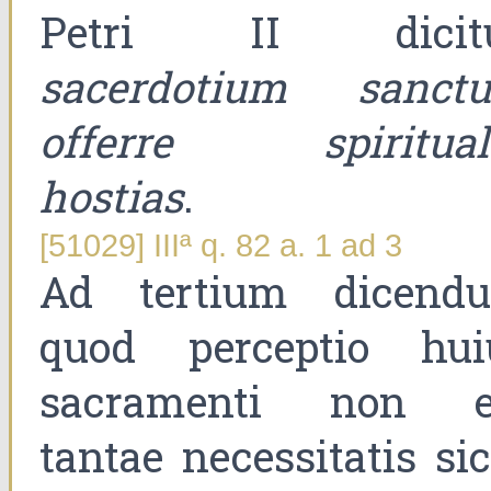
Petri II dicitu
sacerdotium sanct
offerre spiritual
hostias
.
[51029] IIIª q. 82 a. 1 ad 3
Ad tertium dicend
quod perceptio hui
sacramenti non e
tantae necessitatis si