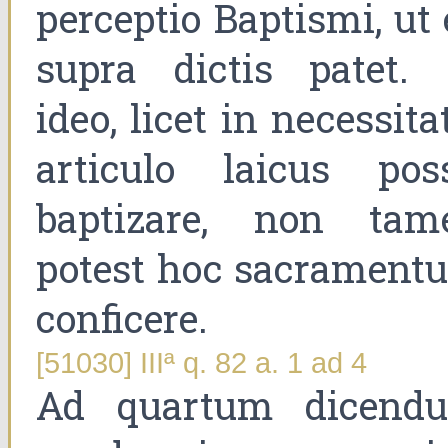
perceptio Baptismi, ut
supra dictis patet. 
ideo, licet in necessita
articulo laicus poss
baptizare, non tam
potest hoc sacrament
conficere.
[51030] IIIª q. 82 a. 1 ad 4
Ad quartum dicend