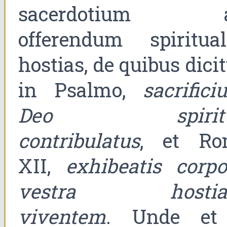
sacerdotium 
offerendum spiritual
hostias, de quibus dici
in Psalmo,
sacrific
Deo spiritu
contribulatus
, et Ro
XII,
exhibeatis corpo
vestra hosti
viventem
. Unde et