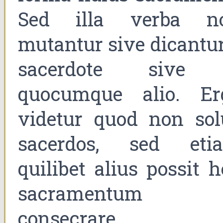
Sed illa verba n
mutantur sive dicantur
sacerdote sive
quocumque alio. Er
videtur quod non sol
sacerdos, sed eti
quilibet alius possit 
sacramentum
consecrare.