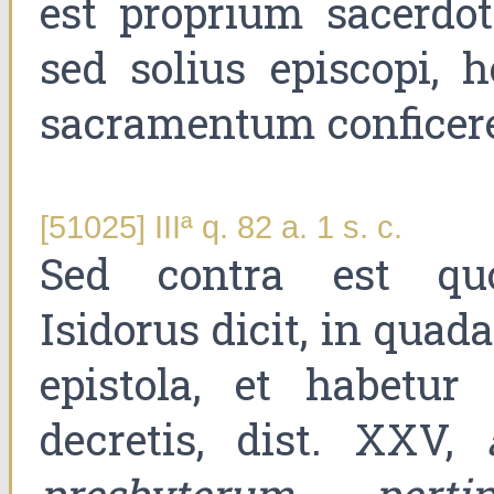
est proprium sacerdoti
sed solius episcopi, h
sacramentum conficer
[51025] IIIª q. 82 a. 1 s. c.
Sed contra est qu
Isidorus dicit, in qua
epistola, et habetur 
decretis, dist. XXV,