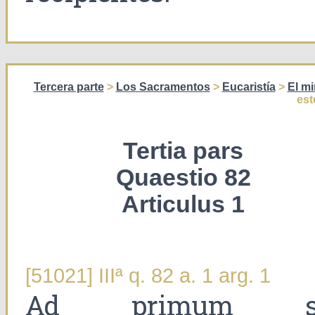
Tercera parte
>
Los Sacramentos
>
Eucaristía
>
El mi
est
Tertia pars
Quaestio 82
Articulus 1
[51021] IIIª q. 82 a. 1 arg. 1
Ad primum s