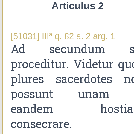
Articulus 2
[51031] IIIª q. 82 a. 2 arg. 1
Ad secundum s
proceditur. Videtur qu
plures sacerdotes n
possunt unam 
eandem hosti
consecrare.