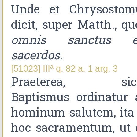
Unde et Chrysostom
dicit, super Matth., q
omnis sanctus e
sacerdos
.
[51023] IIIª q. 82 a. 1 arg. 3
Praeterea, sic
Baptismus ordinatur 
hominum salutem, ita 
hoc sacramentum, ut 