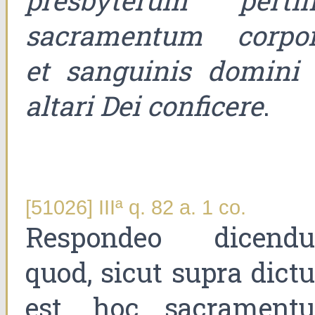
presbyterum pertin
sacramentum corpor
et sanguinis domini 
altari Dei conficere
.
[51026] IIIª q. 82 a. 1 co.
Respondeo dicend
quod, sicut supra dict
est, hoc sacrament