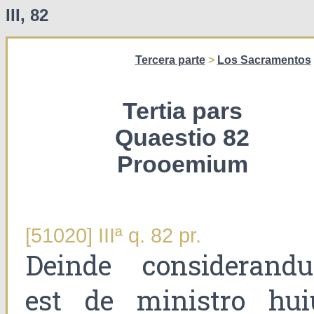
III, 82
Tercera parte
>
Los Sacramentos
Tertia pars
Quaestio 82
Prooemium
[51020] IIIª q. 82 pr.
Deinde considerand
est de ministro hui