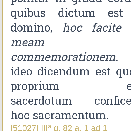
quibus dictum est
domino,
hoc facite 
meam
commemorationem
. 
ideo dicendum est qu
proprium es
sacerdotum confice
hoc sacramentum.
[51027] IIIª q. 82 a. 1 ad 1