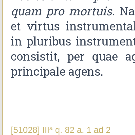
quam pro mortuis
. N
et virtus instrumental
in pluribus instrument
consistit, per quae ag
principale agens.
[51028] IIIª q. 82 a. 1 ad 2