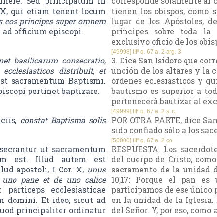
tinere. Sed principatum in
corresponde solamente al ofi
. X, qui etiam tenent locum
tienen los obispos, como s
s eos principes super omnem
lugar de los Apóstoles, de
 ad officium episcopi.
príncipes sobre toda la 
exclusivo oficio de los obis
[49998] IIIª q. 67 a. 2 arg. 3
et basilicarum consecratio,
3. Dice San Isidoro que corr
ecclesiasticos distribuit, et
unción de los altares y la 
est sacramentum Baptismi.
órdenes eclesiásticos y qu
iscopi pertinet baptizare.
bautismo es superior a to
pertenecerá bautizar al excl
[49999] IIIª q. 67 a. 2 s. c.
iciis,
constat Baptisma solis
POR OTRA PARTE, dice San I
sido confiado sólo a los sac
[50000] IIIª q. 67 a. 2 co.
secrantur ut sacramentum
RESPUESTA. Los sacerdote
tum est. Illud autem est
del cuerpo de Cristo, como 
ud apostoli, I Cor. X,
unus
sacramento de la unidad de
uno pane et de uno calice
10,17: Porque el pan es
particeps ecclesiasticae
participamos de ese único p
 domini. Et ideo, sicut ad
en la unidad de la Iglesia
uod principaliter ordinatur
del Señor. Y, por eso, como