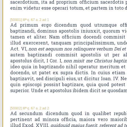
sacerdotium, ita ad proprium officium sacerdotis 
enim videtur esse operari totum, et partem in toto 
[50001] IIIª q. 67 a. 2 ad 1
Ad primum ergo dicendum quod utrumque offic
baptizandi, dominus apostolis iniunxit, quorum vi
tamen et aliter. Nam officium docendi commisit e
illud exercerent, tanquam principalissimum, unde 
Act. VI,
non est aequum nos relinquere verbum Dei et
autem baptizandi commisit apostolis ut per a
apostolus dicit, I Cor. I,
non misit me Christus baptiz
ideo quia in baptizando nihil operatur meritum et s
docendo, ut patet ex supra dictis. In cuius etia
baptizavit, sed discipuli eius, ut dicitur Ioan. IV.
quin episcopi possint baptizare, quia quod potest p
superior. Unde et apostolus ibidem dicit se quosdam
[50002] IIIª q. 67 a. 2 ad 2
Ad secundum dicendum quod in qualibet republ
pertinent ad minora officia, maiora vero maiori
illud Exod. XVIII,
quidquid maius fuerit, referent ad 