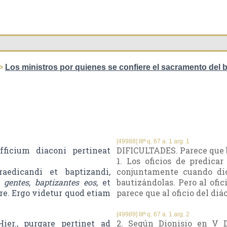
>
Los ministros por quienes se confiere el sacramento del 
[49988] IIIª q. 67 a. 1 arg. 1
ficium diaconi pertineat
DIFICULTADES. Parece que b
1. Los oficios de predic
edicandi et baptizandi,
conjuntamente cuando dic
 gentes, baptizantes eos
, et
bautizándolas. Pero al ofi
re. Ergo videtur quod etiam
parece que al oficio del di
[49989] IIIª q. 67 a. 1 arg. 2
ier., purgare pertinet ad
2. Según Dionisio en V De