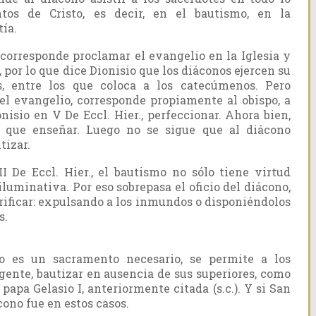
tos de Cristo, es decir, en el bautismo, en la
tía.
corresponde proclamar el evangelio en la Iglesia y
 por lo que dice Dionisio que los diáconos ejercen su
s, entre los que coloca a los catecúmenos. Pero
r el evangelio, corresponde propiamente al obispo, a
nisio en V De Eccl. Hier., perfeccionar. Ahora bien,
 que enseñar. Luego no se sigue que al diácono
tizar.
I De Eccl. Hier., el bautismo no sólo tiene virtud
iluminativa. Por eso sobrepasa el oficio del diácono,
urificar: expulsando a los inmundos o disponiéndolos
s.
o es un sacramento necesario, se permite a los
gente, bautizar en ausencia de sus superiores, como
papa Gelasio I, anteriormente citada (s.c.). Y si San
ono fue en estos casos.