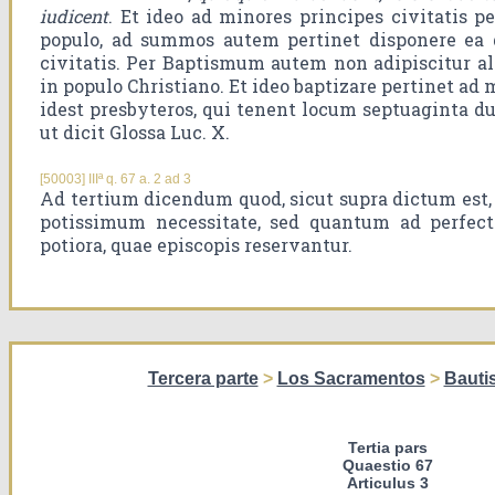
iudicent
. Et ideo ad minores principes civitatis p
populo, ad summos autem pertinet disponere ea 
civitatis. Per Baptismum autem non adipiscitur a
in populo Christiano. Et ideo baptizare pertinet ad 
idest presbyteros, qui tenent locum septuaginta d
ut dicit Glossa Luc. X.
[50003] IIIª q. 67 a. 2 ad 3
Ad tertium dicendum quod, sicut supra dictum est
potissimum necessitate, sed quantum ad perfec
potiora, quae episcopis reservantur.
Tercera parte
>
Los Sacramentos
>
Bauti
Tertia pars
Quaestio 67
Articulus 3