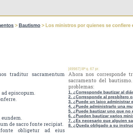
mentos
>
Bautismo
> Los ministros por quienes se confiere
[49987] IIIª q. 67 pr.
uos traditur sacramentum
Ahora nos corresponde tr
sacramento del bautismo.
problemas:
m ad episcopum.
1. ¿Corresponde bautizar al di
2. ¿Corresponde al presbítero o
nferre.
3. ¿Puede un laico administrar
4. ¿Puede administrarlo una mu
5. ¿Puede bautizar uno que no 
6. ¿Pueden bautizar varios min
t eundem.
7. ¿Es necesario que alguien sa
tum de sacro fonte recipiat.
8. ¿Queda obligado a su instruc
fonte obligetur ad eius