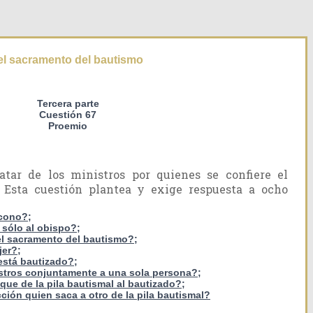
 el sacramento del bautismo
Tercera parte
Cuestión 67
Proemio
atar de los ministros por quienes se confiere el
 Esta cuestión plantea y exige respuesta a ocho
ácono?;
 sólo al obispo?;
 el sacramento del bautismo?;
jer?;
está bautizado?;
istros conjuntamente a una sola persona?;
que de la pila bautismal al bautizado?;
ción quien saca a otro de la pila bautismal?