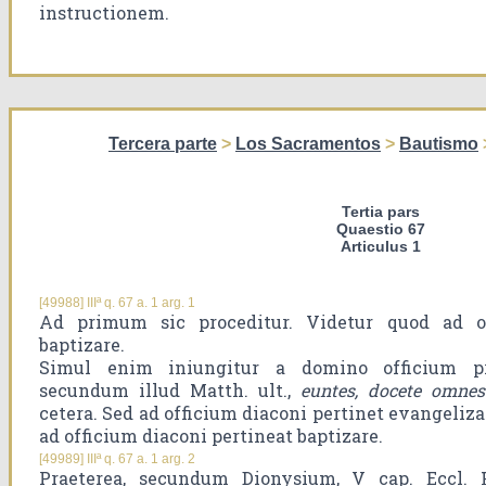
instructionem.
Tercera parte
>
Los Sacramentos
>
Bautismo
Tertia pars
Quaestio 67
Articulus 1
[49988] IIIª q. 67 a. 1 arg. 1
Ad primum sic proceditur. Videtur quod ad of
baptizare.
Simul enim iniungitur a domino officium pra
secundum illud Matth. ult.,
euntes, docete omnes
cetera. Sed ad officium diaconi pertinet evangeliza
ad officium diaconi pertineat baptizare.
[49989] IIIª q. 67 a. 1 arg. 2
Praeterea, secundum Dionysium, V cap. Eccl. H