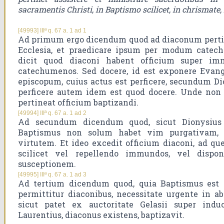
sacramentis Christi, in Baptismo scilicet, in chrismate, 
[49993] IIIª q. 67 a. 1 ad 1
Ad primum ergo dicendum quod ad diaconum pertin
Ecclesia, et praedicare ipsum per modum catechi
dicit quod diaconi habent officium super im
catechumenos. Sed docere, id est exponere Evang
episcopum, cuius actus est perficere, secundum Dio
perficere autem idem est quod docere. Unde non 
pertineat officium baptizandi.
[49994] IIIª q. 67 a. 1 ad 2
Ad secundum dicendum quod, sicut Dionysius di
Baptismus non solum habet vim purgativam, 
virtutem. Et ideo excedit officium diaconi, ad qu
scilicet vel repellendo immundos, vel dispo
susceptionem.
[49995] IIIª q. 67 a. 1 ad 3
Ad tertium dicendum quod, quia Baptismus est 
permittitur diaconibus, necessitate urgente in ab
sicut patet ex auctoritate Gelasii super ind
Laurentius, diaconus existens, baptizavit.