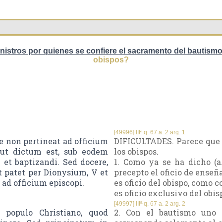
nistros por quienes se confiere el sacramento del bautism
obispos?
[49996] IIIª q. 67 a. 2 arg. 1
e non pertineat ad officium
DIFICULTADES. Parece que ba
cut dictum est, sub eodem
los obispos.
 et baptizandi. Sed docere,
1. Como ya se ha dicho (a.
ut patet per Dionysium, V et
precepto el oficio de enseña
 ad officium episcopi.
es oficio del obispo, como c
es oficio exclusivo del obis
[49997] IIIª q. 67 a. 2 arg. 2
 populo Christiano, quod
2. Con el bautismo uno q