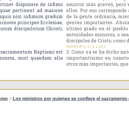
ertinet disponere de infimo
asuntos más graves, pero 
quae pertinent ad maiores
ellos. Por eso corresponde 
liquis nisi infimum gradum
de la gente ordinaria, mie
minores principes Ecclesiae,
gentes importantes. Ahora
uorum discipulorum Christi,
último grado en el pueblo 
autoridades menores, o sea,
discípulos de Cristo, como di
[50003] IIIª q. 67 a. 2 ad 3
, sacramentum Baptismi est
3. Como ya se ha dicho ant
tionem, sunt quaedam alia
importantísimo en cuanto
otros más importantes, que 
smo
>
Los ministros por quienes se confiere el sacramento