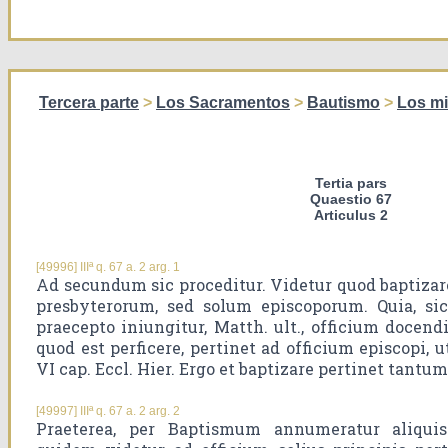
Tercera parte
>
Los Sacramentos
>
Bautismo
>
Los mi
Tertia pars
Quaestio 67
Articulus 2
[49996] IIIª q. 67 a. 2 arg. 1
Ad secundum sic proceditur. Videtur quod baptizar
presbyterorum, sed solum episcoporum. Quia, si
praecepto iniungitur, Matth. ult., officium docendi
quod est perficere, pertinet ad officium episcopi, 
VI cap. Eccl. Hier. Ergo et baptizare pertinet tantum
[49997] IIIª q. 67 a. 2 arg. 2
Praeterea, per Baptismum annumeratur aliquis