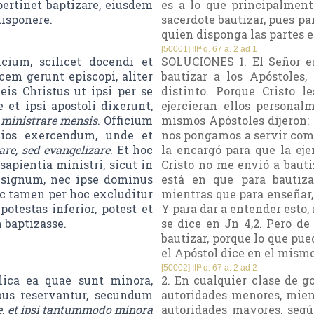
pertinet baptizare, eiusdem
es a lo que principalmente
disponere.
sacerdote bautizar, pues p
quien disponga las partes e
[50001] IIIª q. 67 a. 2 ad 1
ium, scilicet docendi et
SOLUCIONES 1. El Señor 
cem gerunt episcopi, aliter
bautizar a los Apóstoles
is Christus ut ipsi per se
distinto. Porque Cristo 
et ipsi apostoli dixerunt,
ejercieran ellos personal
 ministrare mensis
. Officium
mismos Apóstoles dijeron:
lios exercendum, unde et
nos pongamos a servir comid
are, sed evangelizare
. Et hoc
la encargó para que la ejer
apientia ministri, sicut in
Cristo no me envió a bauti
m signum, nec ipse dominus
está en que para bautiza
 Nec tamen per hoc excluditur
mientras que para enseñar, s
otestas inferior, potest et
Y para dar a entender esto,
 baptizasse.
se dice en Jn 4,2. Pero d
bautizar, porque lo que pued
el Apóstol dice en el mism
[50002] IIIª q. 67 a. 2 ad 2
ica ea quae sunt minora,
2. En cualquier clase de 
bus reservantur, secundum
autoridades menores, mien
te, et ipsi tantummodo minora
autoridades mayores, según