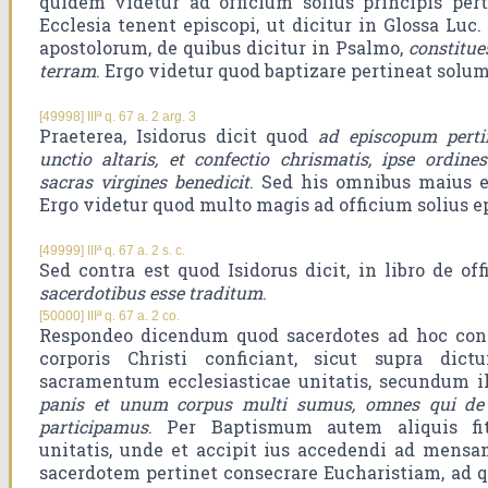
quidem videtur ad officium solius principis per
Ecclesia tenent episcopi, ut dicitur in Glossa Luc
apostolorum, de quibus dicitur in Psalmo,
constitue
terram
. Ergo videtur quod baptizare pertineat solum
[49998] IIIª q. 67 a. 2 arg. 3
Praeterea, Isidorus dicit quod
ad episcopum pertin
unctio altaris, et confectio chrismatis, ipse ordines 
sacras virgines benedicit
. Sed his omnibus maius 
Ergo videtur quod multo magis ad officium solius ep
[49999] IIIª q. 67 a. 2 s. c.
Sed contra est quod Isidorus dicit, in libro de off
sacerdotibus esse traditum
.
[50000] IIIª q. 67 a. 2 co.
Respondeo dicendum quod sacerdotes ad hoc con
corporis Christi conficiant, sicut supra dic
sacramentum ecclesiasticae unitatis, secundum ill
panis et unum corpus multi sumus, omnes qui de 
participamus
. Per Baptismum autem aliquis fit 
unitatis, unde et accipit ius accedendi ad mensam
sacerdotem pertinet consecrare Eucharistiam, ad q