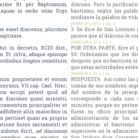
axime fit per Baptismum,
diácono. Pero la purificac
quae in verbo vitae
. Ergo
bautismo, según las palab
mediante la palabra de vida
[49990] IIIª q. 67 a. 1 arg. 3
se esset diaconus, plurimos
3. Se dice de San Lorenzo
baptizare.
parece que al diácono le co
[49991] IIIª q. 67 a. 1 s. c.
r in decretis, XCIII dist.,
POR OTRA PARTE, dice el pa
m
. Et infra,
absque episcopo
93: Ordenamos que los di
ordinibus longius constitutis,
después: que no bauticen sin
que estas autoridades estén 
[49992] IIIª q. 67 a. 1 co.
num proprietates et eorum
RESPUESTA. Así como las pr
nysius, VII cap. Cael. Hier.;
toman de sus nombres, segú
um accipi potest quid ad
del nombre de la jerarq
 diacones quasi ministri,
corresponde a cada uno d
acramentum principaliter et
ministro, porque no perte
adhibere aliis maioribus in
fuese su oficio principa
 pertinet quasi ex proprio
administración de los s
atione huius sacramenti et
administrar el bautismo 
sidorus dicit,
ad diaconum
superiores en la administr
n omnibus quae aguntur in
San Isidoro dice: Correspo