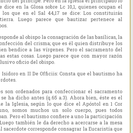
cio del príncipe. Pero en la Iglesia el principado lo
e dice en la Glosa sobre Lc 10,1, quienes ocupan el
 los que en el Sal 44,17 se dice: Los constituirás
tierra. Luego parece que bautizar pertenece al
pos.
esponde al obispo la consagración de las basílicas, la
confección del crisma; que es él quien distribuye los
ien bendice a las vírgenes. Pero el sacramento del
das estas cosas. Luego parece que con mayor razón
usivo oficio del obispo.
sidoro en II De Officiis: Consta que el bautismo ha
erdotes.
s son ordenados para confeccionar el sacramento
se ha dicho antes (q.65 a.3). Ahora bien, éste es el
 la Iglesia, según lo que dice el Apóstol en 1 Cor
 uno, somos muchos un solo cuerpo, pues todos
an. Pero el bautismo confiere a uno la participación
. Luego también le da derecho a acercarse a la mesa
 al sacerdote corresponde consagrar la Eucaristía que