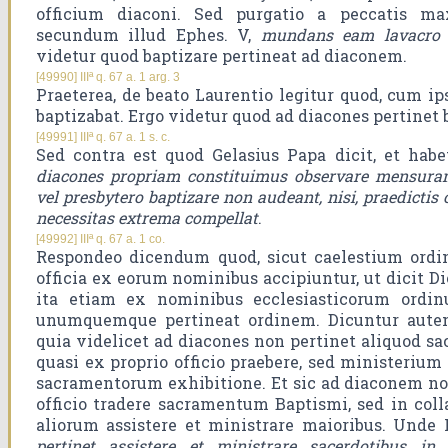
officium diaconi. Sed purgatio a peccatis m
secundum illud Ephes. V,
mundans eam lavacro a
videtur quod baptizare pertineat ad diaconem.
[49990] IIIª q. 67 a. 1 arg. 3
Praeterea, de beato Laurentio legitur quod, cum ip
baptizabat. Ergo videtur quod ad diacones pertinet 
[49991] IIIª q. 67 a. 1 s. c.
Sed contra est quod Gelasius Papa dicit, et habetu
diacones propriam constituimus observare mensura
vel presbytero baptizare non audeant, nisi, praedictis 
necessitas extrema compellat
.
[49992] IIIª q. 67 a. 1 co.
Respondeo dicendum quod, sicut caelestium ordi
officia ex eorum nominibus accipiuntur, ut dicit Dio
ita etiam ex nominibus ecclesiasticorum ordin
unumquemque pertineat ordinem. Dicuntur autem
quia videlicet ad diacones non pertinet aliquod s
quasi ex proprio officio praebere, sed ministerium 
sacramentorum exhibitione. Et sic ad diaconem non
officio tradere sacramentum Baptismi, sed in coll
aliorum assistere et ministrare maioribus. Unde I
pertinet assistere et ministrare sacerdotibus i