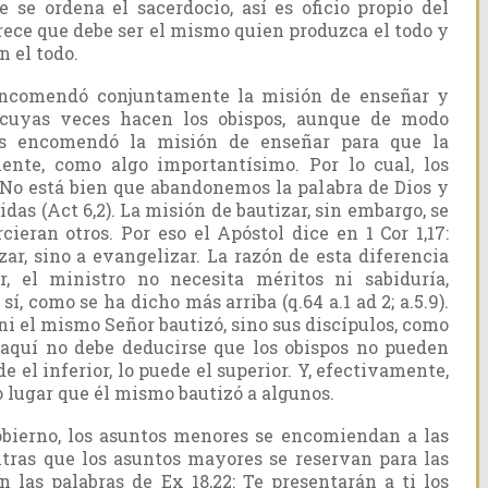
 se ordena el sacerdocio, así es oficio propio del
arece que debe ser el mismo quien produzca el todo y
n el todo.
encomendó conjuntamente la misión de enseñar y
, cuyas veces hacen los obispos, aunque de modo
les encomendó la misión de enseñar para que la
mente, como algo importantísimo. Por lo cual, los
 No está bien que abandonemos la palabra de Dios y
as (Act 6,2). La misión de bautizar, sin embargo, se
cieran otros. Por eso el Apóstol dice en 1 Cor 1,17:
zar, sino a evangelizar. La razón de esta diferencia
r, el ministro no necesita méritos ni sabiduría,
í, como se ha dicho más arriba (q.64 a.1 ad 2; a.5.9).
 ni el mismo Señor bautizó, sino sus discípulos, como
e aquí no debe deducirse que los obispos no pueden
e el inferior, lo puede el superior. Y, efectivamente,
o lugar que él mismo bautizó a algunos.
gobierno, los asuntos menores se encomiendan a las
tras que los asuntos mayores se reservan para las
 las palabras de Ex 18,22: Te presentarán a ti los