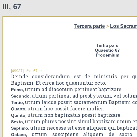
III, 67
Tercera parte
>
Los Sacra
Tertia pars
Quaestio 67
Prooemium
[49987] IIIª q. 67 pr.
Deinde considerandum est de ministris per q
Baptismi. Et circa hoc quaeruntur octo.
, utrum ad diaconum pertineat baptizare.
Primo
, utrum pertineat ad presbyterum, vel solu
Secundo
, utrum laicus possit sacramentum Baptismi co
Tertio
, utrum hoc possit facere mulier.
Quarto
, utrum non baptizatus possit baptizare.
Quinto
, utrum plures possint simul baptizare unum e
Sexto
, utrum necesse sit esse aliquem qui baptiza
Septimo
, utrum suscipiens aliquem de sacro 
Octavo