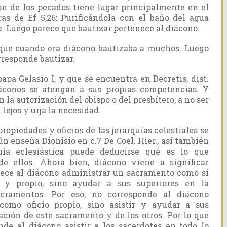
ión de los pecados tiene lugar principalmente en el
ras de Ef 5,26: Purificándola con el baño del agua
. Luego parece que bautizar pertenece al diácono.
 que cuando era diácono bautizaba a muchos. Luego
rresponde bautizar.
pa Gelasio I, y que se encuentra en Decretis, dist.
áconos se atengan a sus propias competencias. Y
 la autorización del obispo o del presbítero, a no ser
lejos y urja la necesidad.
opiedades y oficios de las jerarquías celestiales se
n enseña Dionisio en c.7 De Coel. Hier., así también
uía eclesiástica puede deducirse qué es lo que
e ellos. Ahora bien, diácono viene a significar
nece al diácono administrar un sacramento como si
l y propio, sino ayudar a sus superiores en la
acramentos. Por eso, no corresponde al diácono
como oficio propio, sino asistir y ayudar a sus
ación de este sacramento y de los otros. Por lo que
nde al diácono asistir a los sacerdotes en todo lo