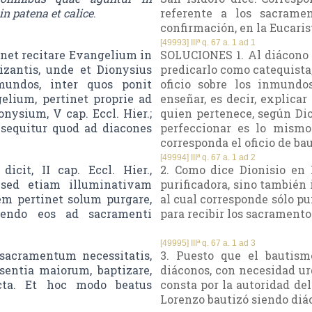
in patena et calice
.
referente a los sacramen
confirmación, en la Eucaris
[49993] IIIª q. 67 a. 1 ad 1
et recitare Evangelium in
SOLUCIONES 1. Al diácono 
zantis, unde et Dionysius
predicarlo como catequista,
mundos, inter quos ponit
oficio sobre los inmundo
elium, pertinet proprie ad
enseñar, es decir, explica
nysium, V cap. Eccl. Hier.;
quien pertenece, según Dio
sequitur quod ad diacones
perfeccionar es lo mismo
corresponda el oficio de bau
[49994] IIIª q. 67 a. 1 ad 2
cit, II cap. Eccl. Hier.,
2. Como dice Dionisio en I
sed etiam illuminativam
purificadora, sino también 
em pertinet solum purgare,
al cual corresponde sólo p
nendo eos ad sacramenti
para recibir los sacramento
[49995] IIIª q. 67 a. 1 ad 3
sacramentum necessitatis,
3. Puesto que el bautism
sentia maiorum, baptizare,
diáconos, con necesidad ur
ucta. Et hoc modo beatus
consta por la autoridad del 
Lorenzo bautizó siendo diác