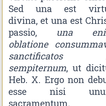
Sed una est virt
divina, et una est Chri
passio,
una en
oblatione consummav
sanctificatos 
sempiternum
, ut dici
Heb. X. Ergo non debu
esse nisi un
sacramentum.