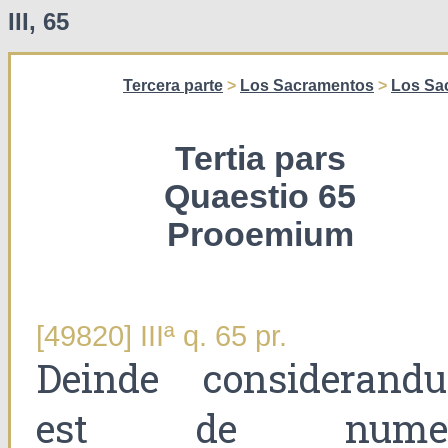
III, 65
Tercera parte
>
Los Sacramentos
>
Los Sa
Tertia pars
Quaestio 65
Prooemium
[49820] IIIª q. 65 pr.
Deinde considerand
est de nume