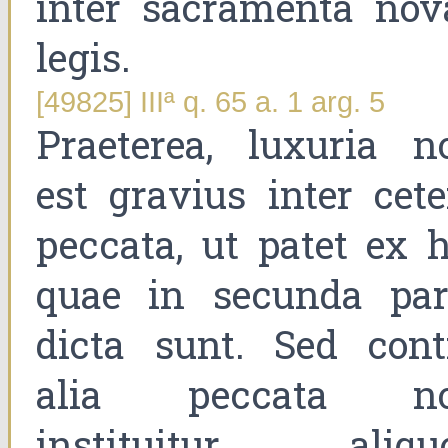
inter sacramenta nov
legis.
[49825] IIIª q. 65 a. 1 arg. 5
Praeterea, luxuria n
est gravius inter cete
peccata, ut patet ex h
quae in secunda par
dicta sunt. Sed cont
alia peccata n
instituitur aliqu