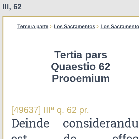
III, 62
Tercera parte
>
Los Sacramentos
>
Los Sacramento
Tertia pars
Quaestio 62
Prooemium
[49637] IIIª q. 62 pr.
Deinde considerand
est de effec