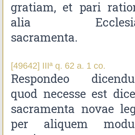
gratiam, et pari ratio
alia Ecclesi
sacramenta.
[49642] IIIª q. 62 a. 1 co.
Respondeo dicend
quod necesse est dice
sacramenta novae leg
per aliquem mod