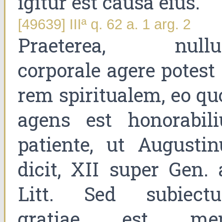
igitur est causa eius.
[49639] IIIª q. 62 a. 1 arg. 2
Praeterea, null
corporale agere potest
rem spiritualem, eo qu
agens est honorabili
patiente, ut Augustin
dicit, XII super Gen. 
Litt. Sed subiect
gratiae est me