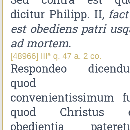
dicitur Philipp. II,
fact
est obediens patri usq
ad mortem
.
[48966] IIIª q. 47 a. 2 co.
Respondeo dicend
quod
convenientissimum fu
quod Christus 
obedientia pateretu