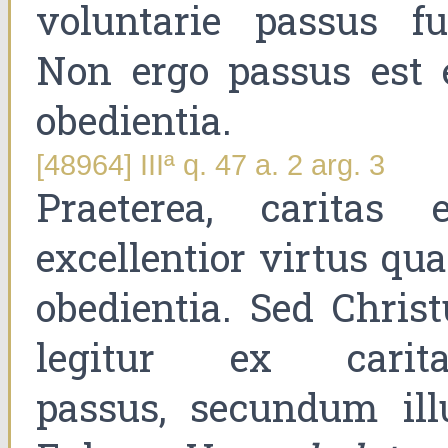
voluntarie passus fui
Non ergo passus est 
obedientia.
[48964] IIIª q. 47 a. 2 arg. 3
Praeterea, caritas e
excellentior virtus qu
obedientia. Sed Christ
legitur ex carita
passus, secundum ill