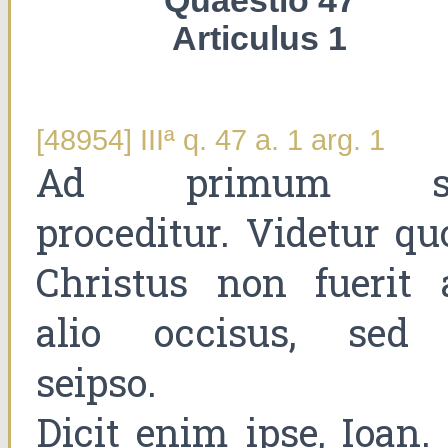
Quaestio 47
Articulus 1
[48954] IIIª q. 47 a. 1 arg. 1
Ad primum s
proceditur. Videtur qu
Christus non fuerit 
alio occisus, sed
seipso.
Dicit enim ipse, Ioan. 