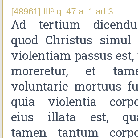
[48961] IIIª q. 47 a. 1 ad 3
Ad tertium dicend
quod Christus simul 
violentiam passus est, 
moreretur, et tam
voluntarie mortuus fui
quia violentia corpo
eius illata est, qu
tamen tantum corpo