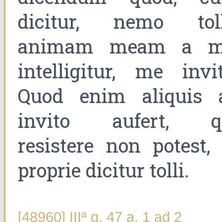
dicitur, nemo toll
animam meam a m
intelligitur, me invit
Quod enim aliquis 
invito aufert, q
resistere non potest, 
proprie dicitur tolli.
[48960] IIIª q. 47 a. 1 ad 2