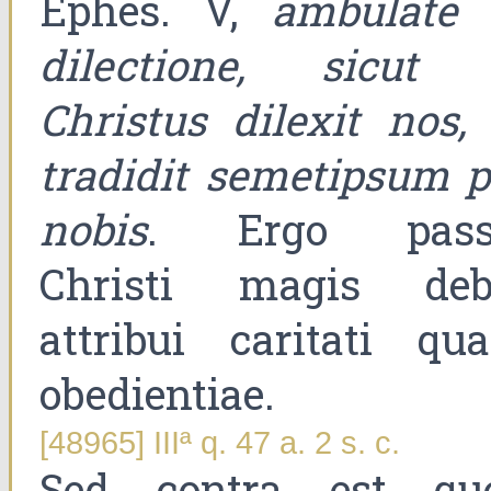
Ephes. V,
ambulate 
dilectione, sicut 
Christus dilexit nos, 
tradidit semetipsum p
nobis
. Ergo pass
Christi magis deb
attribui caritati qu
obedientiae.
[48965] IIIª q. 47 a. 2 s. c.
Sed contra est qu