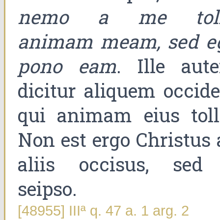
nemo a me toll
animam meam, sed e
pono eam
. Ille aut
dicitur aliquem occide
qui animam eius tolli
Non est ergo Christus 
aliis occisus, sed
seipso.
[48955] IIIª q. 47 a. 1 arg. 2