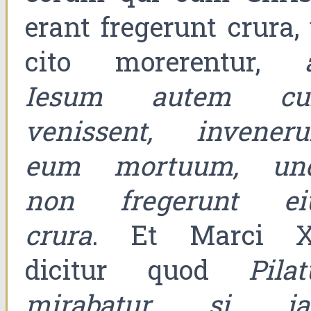
erant fregerunt crura, 
cito morerentur,
Iesum autem c
venissent, inveneru
eum mortuum, un
non fregerunt ei
crura
. Et Marci 
dicitur quod
Pilat
mirabatur si i