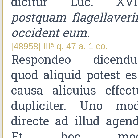
dicitur Luc. XVII
postquam flagellaverin
occident eum
.
[48958] IIIª q. 47 a. 1 co.
Respondeo dicend
quod aliquid potest es
causa alicuius effect
dupliciter. Uno mod
directe ad illud agend
Et hoc mod