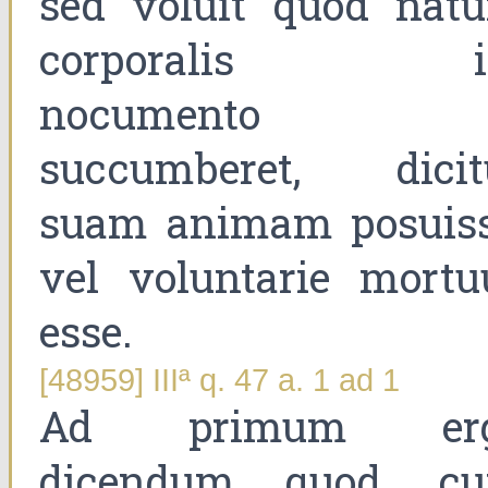
sed voluit quod natu
corporalis il
nocumento
succumberet, dicit
suam animam posuiss
vel voluntarie mortu
esse.
[48959] IIIª q. 47 a. 1 ad 1
Ad primum er
dicendum quod, c