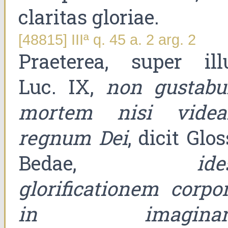
claritas gloriae.
[48815] IIIª q. 45 a. 2 arg. 2
Praeterea, super ill
Luc. IX,
non gustabu
mortem nisi videa
regnum Dei
, dicit Glo
Bedae,
ide
glorificationem corpor
in imaginar