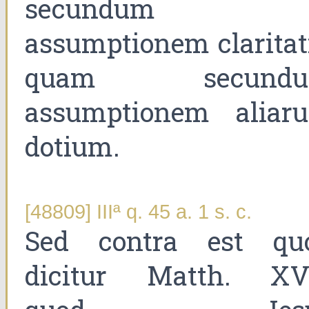
secundum
assumptionem claritati
quam secund
assumptionem aliar
dotium.
[48809] IIIª q. 45 a. 1 s. c.
Sed contra est qu
dicitur Matth. XVI