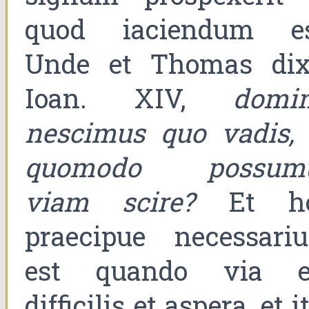
quod iaciendum es
Unde et Thomas dixi
Ioan. XIV,
domin
nescimus quo vadis, 
quomodo possum
viam scire?
Et h
praecipue necessari
est quando via e
difficilis et aspera, et i