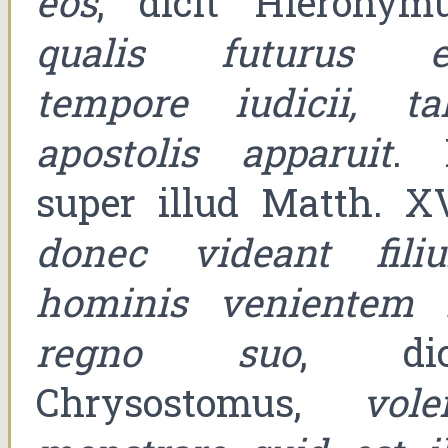
eos
, dicit Hieronymu
qualis futurus e
tempore iudicii, tal
apostolis apparuit
. 
super illud Matth. XV
donec videant fili
hominis venientem 
regno suo
, dic
Chrysostomus,
vole