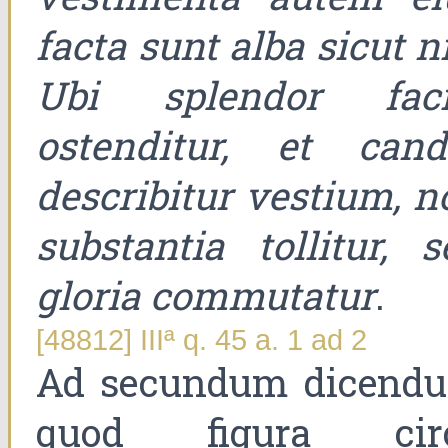
facta sunt alba sicut n
Ubi splendor faci
ostenditur, et cand
describitur vestium, n
substantia tollitur, s
gloria commutatur
.
[48812] IIIª q. 45 a. 1 ad 2
Ad secundum dicend
quod figura cir