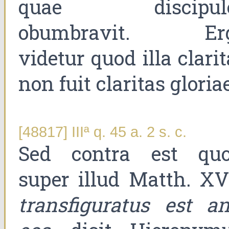
quae discipul
obumbravit. Er
videtur quod illa clari
non fuit claritas gloria
[48817] IIIª q. 45 a. 2 s. c.
Sed contra est quo
super illud Matth. XVI
transfiguratus est an