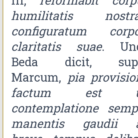
III,
reformabit corp
humilitatis nostra
configuratum corpo
claritatis suae
. Un
Beda dicit, sup
Marcum,
pia provisio
factum est u
contemplatione semp
manentis gaudii 