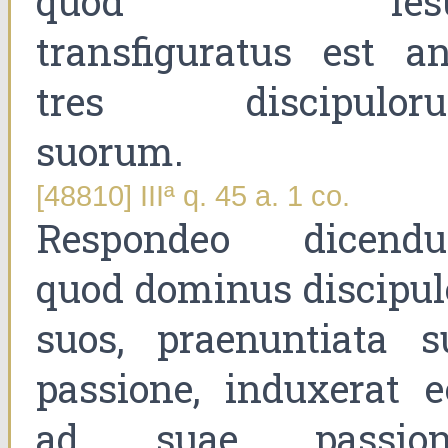
quod Iesu
transfiguratus est an
tres discipulor
suorum.
[48810] IIIª q. 45 a. 1 co.
Respondeo dicend
quod dominus discipul
suos, praenuntiata s
passione, induxerat e
ad suae passion