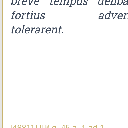
breve tempus deliba
fortius adver
tolerarent
.
[48811] IIIª q. 45 a. 1 ad 1