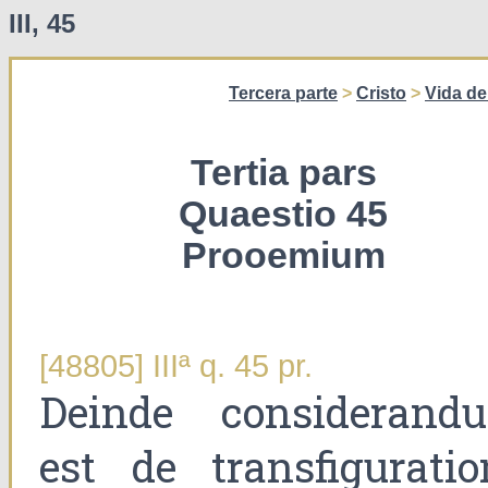
III, 45
Tercera parte
>
Cristo
>
Vida de
Tertia pars
Quaestio 45
Prooemium
[48805] IIIª q. 45 pr.
Deinde considerand
est de transfiguratio