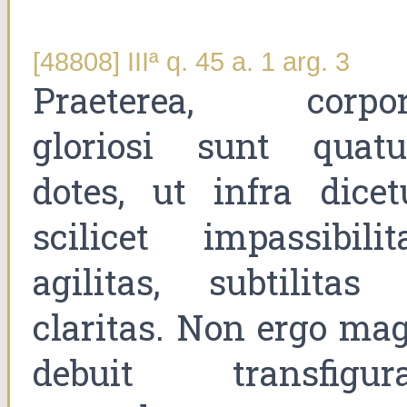
[48808] IIIª q. 45 a. 1 arg. 3
Praeterea, corpor
gloriosi sunt quatu
dotes, ut infra dicetu
scilicet impassibilita
agilitas, subtilitas 
claritas. Non ergo mag
debuit transfigura