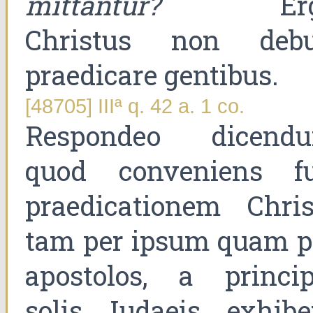
mittantur?
Erg
Christus non debu
praedicare gentibus.
[48705] IIIª q. 42 a. 1 co.
Respondeo dicend
quod conveniens fu
praedicationem Christ
tam per ipsum quam p
apostolos, a princip
solis Iudaeis exhiber