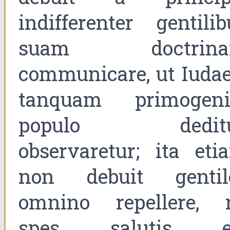
indifferenter gentilib
suam doctrin
communicare, ut Iudae
tanquam primogeni
populo dedit
observaretur; ita eti
non debuit gentil
omnino repellere, 
spes salutis e