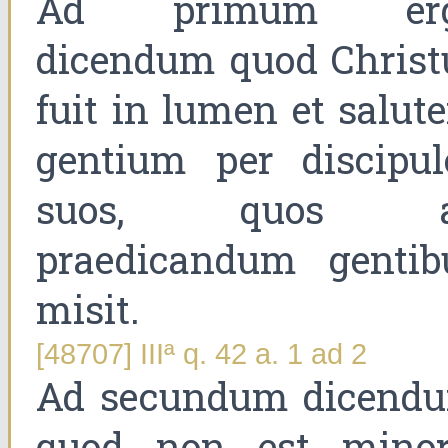
Ad primum er
dicendum quod Christ
fuit in lumen et salut
gentium per discipul
suos, quos 
praedicandum gentib
misit.
[48707] IIIª q. 42 a. 1 ad 2
Ad secundum dicend
quod non est minor