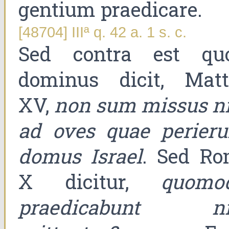
gentium praedicare.
[48704] IIIª q. 42 a. 1 s. c.
Sed contra est qu
dominus dicit, Matt
XV,
non sum missus ni
ad oves quae perieru
domus Israel
. Sed Ro
X dicitur,
quomo
praedicabunt ni