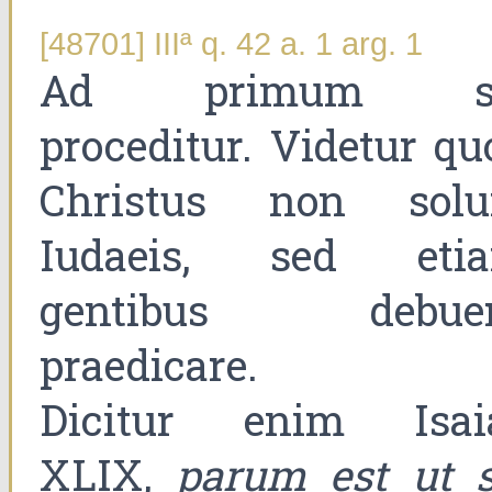
[48701] IIIª q. 42 a. 1 arg. 1
Ad primum s
proceditur. Videtur qu
Christus non sol
Iudaeis, sed eti
gentibus debuer
praedicare.
Dicitur enim Isai
XLIX,
parum est ut s