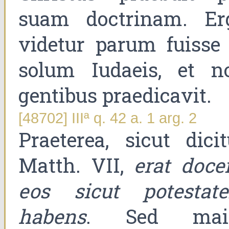
suam doctrinam. Er
videtur parum fuisse 
solum Iudaeis, et n
gentibus praedicavit.
[48702] IIIª q. 42 a. 1 arg. 2
Praeterea, sicut dicit
Matth. VII,
erat doce
eos sicut potestat
habens
. Sed mai