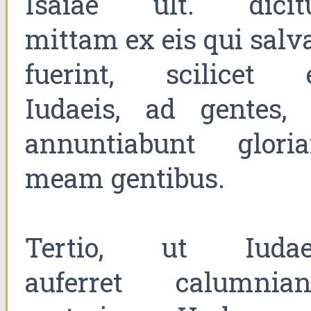
Isaiae ult. dicitu
mittam ex eis qui salva
fuerint, scilicet 
Iudaeis, ad gentes, 
annuntiabunt glori
meam gentibus.
Tertio, ut Iudae
auferret calumnian