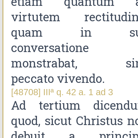
etiam quantum 
virtutem rectitudin
quam in su
conversatione
monstrabat, si
peccato vivendo.
[48708] IIIª q. 42 a. 1 ad 3
Ad tertium dicend
quod, sicut Christus n
debuit a princip