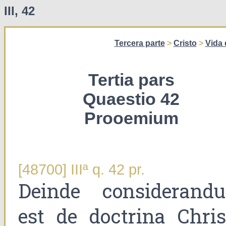
III, 42
Tercera parte
>
Cristo
>
Vida 
Tertia pars
Quaestio 42
Prooemium
[48700] IIIª q. 42 pr.
Deinde considerand
est de doctrina Christ