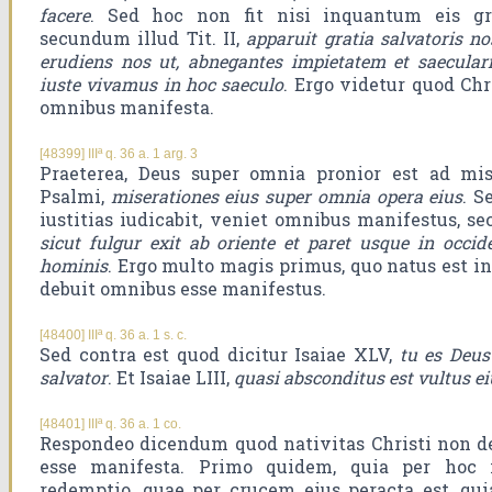
facere
. Sed hoc non fit nisi inquantum eis gra
secundum illud Tit. II,
apparuit gratia salvatoris n
erudiens nos ut, abnegantes impietatem et saecularia
iuste vivamus in hoc saeculo
. Ergo videtur quod Chr
omnibus manifesta.
[48399] IIIª q. 36 a. 1 arg. 3
Praeterea, Deus super omnia pronior est ad mi
Psalmi,
miserationes eius super omnia opera eius
. S
iustitias iudicabit, veniet omnibus manifestus, s
sicut fulgur exit ab oriente et paret usque in occide
hominis
. Ergo multo magis primus, quo natus est
debuit omnibus esse manifestus.
[48400] IIIª q. 36 a. 1 s. c.
Sed contra est quod dicitur Isaiae XLV,
tu es Deus
salvator
. Et Isaiae LIII,
quasi absconditus est vultus ei
[48401] IIIª q. 36 a. 1 co.
Respondeo dicendum quod nativitas Christi non 
esse manifesta. Primo quidem, quia per hoc 
redemptio, quae per crucem eius peracta est, quia,