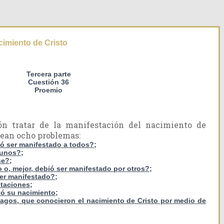
cimiento de Cristo
Tercera parte
Cuestión 36
Proemio
ón tratar de la manifestación del nacimiento de
ntean ocho problemas:
ió ser manifestado a todos?;
gunos?;
se?;
 o, mejor, debió ser manifestado por otros?;
ser manifestado?;
staciones;
stó su nacimiento;
Magos, que conocieron el nacimiento de Cristo por medio de