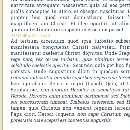
nativitate antequam nasceretur, quia ad eos per
prolis conceptae in utero, et obsequi nasciturae
propter hoc quod erat domesticum, fuisset 
magnificentiam Christi. Et ideo oportuit ut aliis
quorum testimonium suspectum esse non posset.
[48412] IIIª q. 36 a. 2 ad 3
Ad tertium dicendum quod ipsa turbatio subsec
manifestata congruebat Christi nativitati. Pr
manifestatur caelestis Christi dignitas. Unde Grego
rege nato, rex terrae turbatur, quia nimirum terre
celsitudo caelestis aperitur
. Secundo, quia per hoc fi
potestas. Unde Augustinus dicit, in quodam se
tribunal iudicantis, quando superbos reges cuna terreb
hoc figurabatur deiectio regni Diaboli. Quia, ut 
Epiphaniae,
non tantum Herodes in semetipso tur
Herode. Herodes enim hominem aestimabat, sed Diab
sui successorem timebat, Diabolus caelestem, sed 
tamen, quia Christus non venerat regnum terrenu
Papa dicit, Herodi loquens,
non capit Christum re
potestatis tuae sceptri est contentus angustiis
.