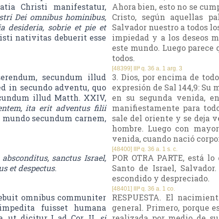
tia Christi manifestatur,
Ahora bien, esto no se cump
ostri Dei omnibus hominibus,
Cristo, según aquellas pa
 desideria, sobrie et pie et
Salvador nuestro a todos l
isti nativitas debuerit esse
impiedad y a los deseos m
este mundo. Luego parece q
todos.
[48399] IIIª q. 36 a. 1 arg. 3
serendum, secundum illud
3. Dios, por encima de todo
ed in secundo adventu, quo
expresión de Sal 144,9: Su 
ecundum illud Matth. XXIV,
en su segunda venida, en 
ntem, ita erit adventus filii
manifiestamente para todo
 in mundo secundum carnem,
sale del oriente y se deja v
hombre. Luego con mayor 
venida, cuando nació corp
[48400] IIIª q. 36 a. 1 s. c.
 absconditus, sanctus Israel,
POR OTRA PARTE, está lo qu
us et despectus
.
Santo de Israel, Salvador
escondido y despreciado.
[48401] IIIª q. 36 a. 1 co.
debuit omnibus communiter
RESPUESTA. El nacimiento
impedita fuisset humana
general. Primero, porque e
 ut dicitur I ad Cor. II,
si
realizada por medio de su 