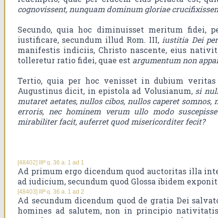
cognovissent, nunquam dominum gloriae crucifixissen
Secundo, quia hoc diminuisset meritum fidei, 
iustificare, secundum illud Rom. III,
iustitia Dei pe
manifestis indiciis, Christo nascente, eius nativ
tolleretur ratio fidei, quae est
argumentum non appa
Tertio, quia per hoc venisset in dubium veritas
Augustinus dicit, in epistola ad Volusianum,
si nul
mutaret aetates, nullos cibos, nullos caperet somnos,
erroris, nec hominem verum ullo modo suscepisse
mirabiliter facit, auferret quod misericorditer fecit?
[48402] IIIª q. 36 a. 1 ad 1
Ad primum ergo dicendum quod auctoritas illa inte
ad iudicium, secundum quod Glossa ibidem exponit
[48403] IIIª q. 36 a. 1 ad 2
Ad secundum dicendum quod de gratia Dei salvato
homines ad salutem, non in principio nativitatis