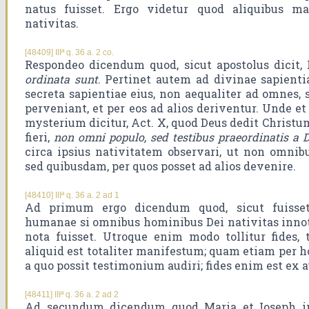
natus fuisset. Ergo videtur quod aliquibus man
nativitas.
[48409] IIIª q. 36 a. 2 co.
Respondeo dicendum quod, sicut apostolus dicit, 
ordinata sunt
. Pertinet autem ad divinae sapienti
secreta sapientiae eius, non aequaliter ad omnes
perveniant, et per eos ad alios deriventur. Unde e
mysterium dicitur, Act. X, quod Deus dedit Chris
fieri,
non omni populo, sed testibus praeordinatis a 
circa ipsius nativitatem observari, ut non omnibu
sed quibusdam, per quos posset ad alios devenire.
[48410] IIIª q. 36 a. 2 ad 1
Ad primum ergo dicendum quod, sicut fuisset
humanae si omnibus hominibus Dei nativitas innotui
nota fuisset. Utroque enim modo tollitur fides,
aliquid est totaliter manifestum; quam etiam per h
a quo possit testimonium audiri; fides enim est ex a
[48411] IIIª q. 36 a. 2 ad 2
Ad secundum dicendum quod Maria et Ioseph ins