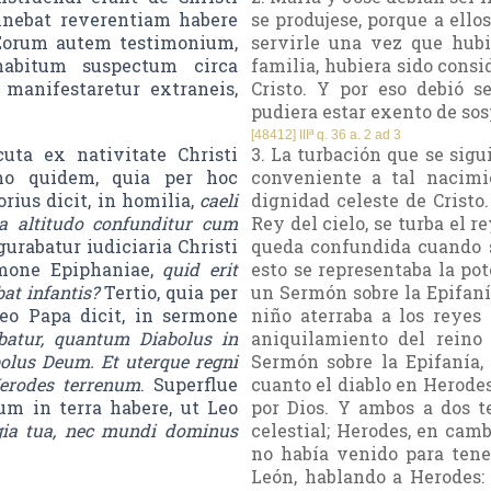
tinebat reverentiam habere
se produjese, porque a ello
. Eorum autem testimonium,
servirle una vez que hubi
habitum suspectum circa
familia, hubiera sido cons
 manifestaretur extraneis,
Cristo. Y por eso debió s
pudiera estar exento de so
[48412] IIIª q. 36 a. 2 ad 3
uta ex nativitate Christi
3. La turbación que se sigu
imo quidem, quia per hoc
conveniente a tal nacimi
rius dicit, in homilia,
caeli
dignidad celeste de Cristo
na altitudo confunditur cum
Rey del cielo, se turba el r
gurabatur iudiciaria Christi
queda confundida cuando se
rmone Epiphaniae,
quid erit
esto se representaba la pot
at infantis?
Tertio, quia per
un Sermón sobre la Epifanía
Leo Papa dicit, in sermone
niño aterraba a los reyes 
batur, quantum Diabolus in
aniquilamiento del reino
olus Deum. Et uterque regni
Sermón sobre la Epifanía,
Herodes terrenum
. Superflue
cuanto el diablo en Herodes
m in terra habere, ut Leo
por Dios. Y ambos a dos te
gia tua, nec mundi dominus
celestial; Herodes, en camb
no había venido para tener
León, hablando a Herodes: 