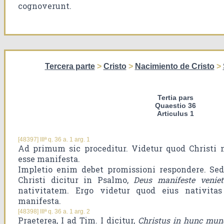
cognoverunt.
Tercera parte
>
Cristo
>
Nacimiento de Cristo
>
Tertia pars
Quaestio 36
Articulus 1
[48397] IIIª q. 36 a. 1 arg. 1
Ad primum sic proceditur. Videtur quod Christi 
esse manifesta.
Impletio enim debet promissioni respondere. Se
Christi dicitur in Psalmo,
Deus manifeste veniet
nativitatem. Ergo videtur quod eius nativita
manifesta.
[48398] IIIª q. 36 a. 1 arg. 2
Praeterea, I ad Tim. I dicitur,
Christus in hunc mun