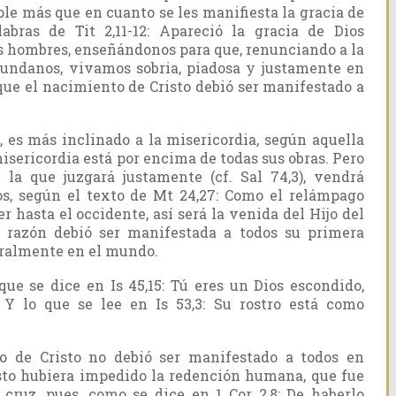
le más que en cuanto se les manifiesta la gracia de
labras de Tit 2,11-12: Apareció la gracia de Dios
os hombres, enseñándonos para que, renunciando a la
undanos, vivamos sobria, piadosa y justamente en
ue el nacimiento de Cristo debió ser manifestado a
, es más inclinado a la misericordia, según aquella
misericordia está por encima de todas sus obras. Pero
la que juzgará justamente (cf. Sal 74,3), vendrá
s, según el texto de Mt 24,27: Como el relámpago
er hasta el occidente, así será la venida del Hijo del
razón debió ser manifestada a todos su primera
oralmente en el mundo.
e se dice en Is 45,15: Tú eres un Dios escondido,
. Y lo que se lee en Is 53,3: Su rostro está como
 de Cristo no debió ser manifestado a todos en
sto hubiera impedido la redención humana, que fue
cruz, pues, como se dice en 1 Cor 2,8: De haberlo