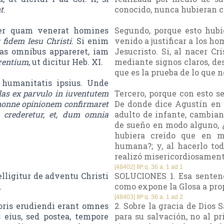
t
.
conocido, nunca hubieran cr
per quam venerat homines
Segundo, porque esto hubie
r fidem Iesu Christi
. Si enim
venido a justificar a los ho
itas omnibus appareret, iam
Jesucristo. Si, al nacer C
rentium
, ut dicitur Heb. XI.
mediante signos claros, des
que es la prueba de lo que n
 humanitatis ipsius. Unde
las ex parvulo in iuventutem
Tercero, porque con esto s
 nonne opinionem confirmaret
De donde dice Agustín en 
 crederetur, et, dum omnia
adulto de infante, cambian
de sueño en modo alguno, ¿
hubiera creído que en m
humana?; y, al hacerlo to
realizó misericordiosamen
[48402] IIIª q. 36 a. 1 ad 1
lligitur de adventu Christi
SOLUCIONES 1. Esa sentenci
.
como expone la Glosa a prop
[48403] IIIª q. 36 a. 1 ad 2
ris erudiendi erant omnes
2. Sobre la gracia de Dios 
 eius, sed postea, tempore
para su salvación, no al p