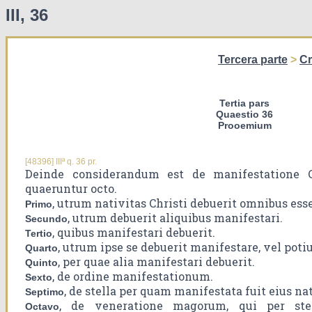
III, 36
Tercera parte
>
Cr
Tertia pars
Quaestio 36
Prooemium
[48396] IIIª q. 36 pr.
Deinde considerandum est de manifestatione Ch
quaeruntur octo.
, utrum nativitas Christi debuerit omnibus ess
Primo
, utrum debuerit aliquibus manifestari.
Secundo
, quibus manifestari debuerit.
Tertio
, utrum ipse se debuerit manifestare, vel potiu
Quarto
, per quae alia manifestari debuerit.
Quinto
, de ordine manifestationum.
Sexto
, de stella per quam manifestata fuit eius nat
Septimo
, de veneratione magorum, qui per stel
Octavo