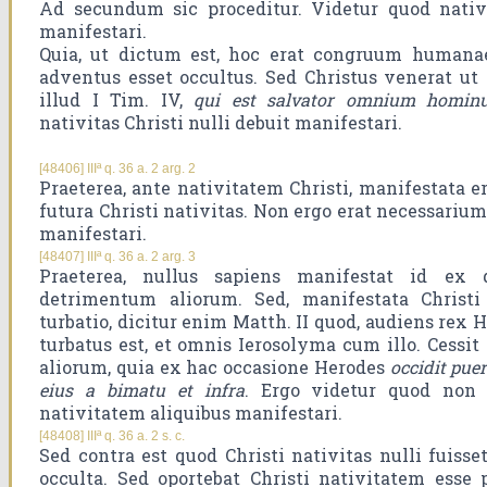
Ad secundum sic proceditur. Videtur quod nativi
manifestari.
Quia, ut dictum est, hoc erat congruum humanae 
adventus esset occultus. Sed Christus venerat u
illud I Tim. IV,
qui est salvator omnium homin
nativitas Christi nulli debuit manifestari.
[48406] IIIª q. 36 a. 2 arg. 2
Praeterea, ante nativitatem Christi, manifestata er
futura Christi nativitas. Non ergo erat necessarium
manifestari.
[48407] IIIª q. 36 a. 2 arg. 3
Praeterea, nullus sapiens manifestat id ex 
detrimentum aliorum. Sed, manifestata Christi 
turbatio, dicitur enim Matth. II quod, audiens rex 
turbatus est, et omnis Ierosolyma cum illo. Cessi
aliorum, quia ex hac occasione Herodes
occidit pue
eius a bimatu et infra
. Ergo videtur quod non 
nativitatem aliquibus manifestari.
[48408] IIIª q. 36 a. 2 s. c.
Sed contra est quod Christi nativitas nulli fuisse
occulta. Sed oportebat Christi nativitatem esse p