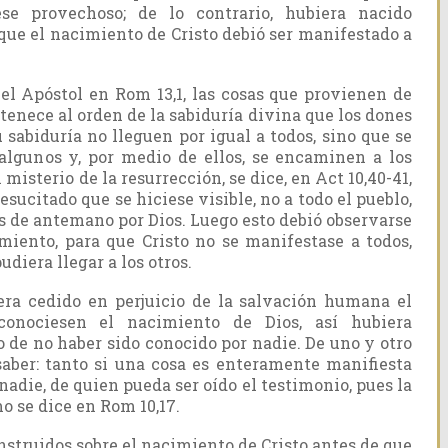
se provechoso; de lo contrario, hubiera nacido
que el nacimiento de Cristo debió ser manifestado a
l Apóstol en Rom 13,1, las cosas que provienen de
tenece al orden de la sabiduría divina que los dones
u sabiduría no lleguen por igual a todos, sino que se
algunos y, por medio de ellos, se encaminen a los
l misterio de la resurrección, se dice, en Act 10,40-41,
esucitado que se hiciese visible, no a todo el pueblo,
os de antemano por Dios. Luego esto debió observarse
iento, para que Cristo no se manifestase a todos,
udiera llegar a los otros.
ra cedido en perjuicio de la salvación humana el
onociesen el nacimiento de Dios, así hubiera
 de no haber sido conocido por nadie. De uno y otro
saber: tanto si una cosa es enteramente manifiesta
nadie, de quien pueda ser oído el testimonio, pues la
mo se dice en Rom 10,17.
instruidos sobre el nacimiento de Cristo antes de que