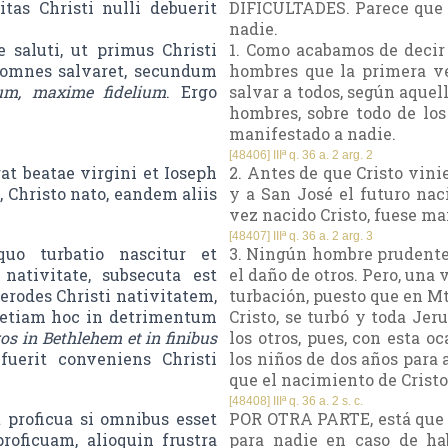
tas Christi nulli debuerit
DIFICULTADES. Parece que e
nadie.
saluti, ut primus Christi
1. Como acabamos de decir (
t omnes salvaret, secundum
hombres que la primera ven
um, maxime fidelium
. Ergo
salvar a todos, según aquell
hombres, sobre todo de los
manifestado a nadie.
[48406] IIIª q. 36 a. 2 arg. 2
at beatae virgini et Ioseph
2. Antes de que Cristo vini
, Christo nato, eandem aliis
y a San José el futuro nac
vez nacido Cristo, fuese ma
[48407] IIIª q. 36 a. 2 arg. 3
quo turbatio nascitur et
3. Ningún hombre prudente 
nativitate, subsecuta est
el daño de otros. Pero, una 
Herodes Christi nativitatem,
turbación, puesto que en Mt
t etiam hoc in detrimentum
Cristo, se turbó y toda Jer
ros in Bethlehem et in finibus
los otros, pues, con esta 
fuerit conveniens Christi
los niños de dos años para 
que el nacimiento de Crist
[48408] IIIª q. 36 a. 2 s. c.
t proficua si omnibus esset
POR OTRA PARTE, está que e
roficuam, alioquin frustra
para nadie en caso de ha