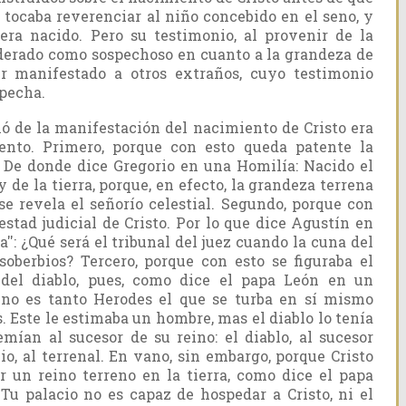
s tocaba reverenciar al niño concebido en el seno, y
era nacido. Pero su testimonio, al provenir de la
iderado como sospechoso en cuanto a la grandeza de
er manifestado a otros extraños, cuyo testimonio
specha.
ió de la manifestación del nacimiento de Cristo era
ento. Primero, porque con esto queda patente la
. De donde dice Gregorio en una Homilía: Nacido el
ey de la tierra, porque, en efecto, la grandeza terrena
 revela el señorío celestial. Segundo, porque con
estad judicial de Cristo. Por lo que dice Agustín en
'': ¿Qué será el tribunal del juez cuando la cuna del
soberbios? Tercero, porque con esto se figuraba el
 del diablo, pues, como dice el papa León en un
 no es tanto Herodes el que se turba en sí mismo
. Este le estimaba un hombre, mas el diablo lo tenía
mían al sucesor de su reino: el diablo, al sucesor
io, al terrenal. En vano, sin embargo, porque Cristo
 un reino terreno en la tierra, como dice el papa
Tu palacio no es capaz de hospedar a Cristo, ni el