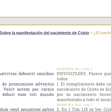
Sobre la manifestación del nacimiento de Cristo
> ¿El nacim
[48397] IIIª q. 36 a. 1 arg. 1
nativitas debuerit omnibus
DIFICULTADES. Parece que
todos.
d de promissione adventus
1. El cumplimiento debe co
. Venit autem per carnis
nacimiento de Cristo se di
s debuit esse toti mundo
por su nacimiento terre
manifestado a todo el mun
[48398] IIIª q. 36 a. 1 arg. 2
dum venit peccatores salvos
2. En 1 Tim 1,15 se lee: Cr