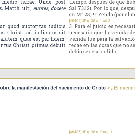
 medio terrae. Unde, post
tiempo, después de que hubi
, Matth. ult.,
euntes, docete
Sal 73,12). Por lo que, desp
en Mt 28,19: Yendo (por el 
[48404] IIIª q. 36 a. 1 ad 3
r quod auctoritas iudicis
3. Para el juicio es necesar
us Christi ad iudicium sit
necesario que la venida de
lutem, quae est per fidem,
venida fue para la salvación
ntus Christi primus debuit
recae en las cosas que no se
debió ser escondida.
obre la manifestación del nacimiento de Cristo
> ¿El nacimi
[48405] IIIª q. 36 a. 2 arg. 1