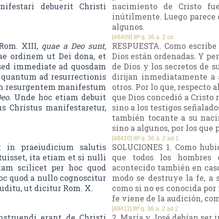
ifestari debuerit Christi
nacimiento de Cristo fue
inútilmente. Luego parece 
algunos.
[48409] IIIª q. 36 a. 2 co.
Rom. XIII,
quae a Deo sunt,
RESPUESTA. Como escribe e
ae ordinem ut Dei dona, et
Dios están ordenadas. Y per
, sed immediate ad quosdam
de Dios y los secretos de s
t quantum ad resurrectionis
dirijan inmediatamente a 
tum resurgentem manifestum
otros. Por lo que, respecto a
Deo
. Unde hoc etiam debuit
que Dios concedió a Cristo r
s Christus manifestaretur,
sino a los testigos señalad
también tocante a su nacim
sino a algunos, por los que p
[48410] IIIª q. 36 a. 2 ad 1
 in praeiudicium salutis
SOLUCIONES 1. Como hubie
sset, ita etiam et si nulli
que todos los hombres c
 tam scilicet per hoc quod
acontecido también en caso
oc quod a nullo cognoscitur
modo se destruye la fe, a 
uditu, ut dicitur Rom. X.
como si no es conocida por 
fe viene de la audición, co
[48411] IIIª q. 36 a. 2 ad 2
truendi erant de Christi
2. María y José debían ser 