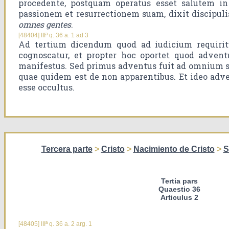
procedente, postquam operatus esset salutem in
passionem et resurrectionem suam, dixit discipulis
omnes gentes
.
[48404] IIIª q. 36 a. 1 ad 3
Ad tertium dicendum quod ad iudicium requiritu
cognoscatur, et propter hoc oportet quod advent
manifestus. Sed primus adventus fuit ad omnium sa
quae quidem est de non apparentibus. Et ideo adve
esse occultus.
Tercera parte
>
Cristo
>
Nacimiento de Cristo
>
S
Tertia pars
Quaestio 36
Articulus 2
[48405] IIIª q. 36 a. 2 arg. 1