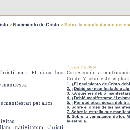
isto
>
Nacimiento de Cristo
> Sobre la manifestación del na
[48396] IIIª q. 36 pr.
risti nati. Et circa hoc
Corresponde a continuaci
Cristo. Y sobre esto se pla
e manifesta.
1. ¿El nacimiento de Cristo deb
2. ¿Debió ser manifestado a al
3. ¿A quiénes debió manifestar
4. ¿Debió manifestarse él mismo
s manifestari per alios.
5. ¿Por qué otras cosas debió 
6. Sobre el orden de las manife
7. Sobre la estrella que manife
8. Sobre la veneración de los 
ivitas.
la estrella.
lam nativitatem Christi