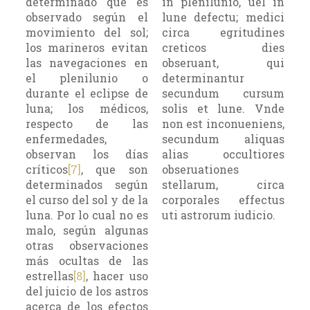
determinado que es
in plenilunio, uel in
observado según el
lune defectu; medici
movimiento del sol;
circa egritudines
los marineros evitan
creticos dies
las navegaciones en
obseruant, qui
el plenilunio o
determinantur
durante el eclipse de
secundum cursum
luna; los médicos,
solis et lune. Vnde
respecto de las
non est inconueniens,
enfermedades,
secundum aliquas
observan los días
alias occultiores
críticos
[7]
, que son
obseruationes
determinados según
stellarum, circa
el curso del sol y de la
corporales effectus
luna. Por lo cual no es
uti astrorum iudicio.
malo, según algunas
otras observaciones
más ocultas de las
estrellas
[8]
, hacer uso
del juicio de los astros
acerca de los efectos