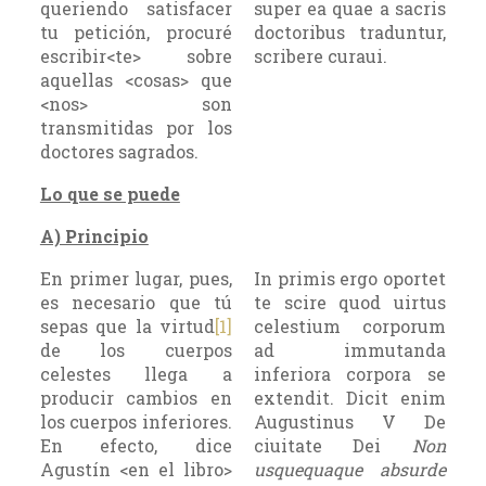
queriendo satisfacer
super ea quae a sacris
tu petición, procuré
doctoribus traduntur,
escribir<te> sobre
scribere curaui.
aquellas <cosas> que
<nos> son
transmitidas por los
doctores sagrados.
Lo que se puede
A) Principio
En primer lugar, pues,
In primis ergo oportet
es necesario que tú
te scire quod uirtus
sepas que la virtud
[1]
celestium corporum
de los cuerpos
ad immutanda
celestes llega a
inferiora corpora se
producir cambios en
extendit. Dicit enim
los cuerpos inferiores.
Augustinus V De
En efecto, dice
ciuitate Dei
Non
Agustín <en el libro>
usquequaque absurde