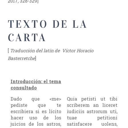
2017, 328-329]
TEXTO DE LA
CARTA
[
Traducción del latín
de
Víctor Horacio
Basterretche
]
Introducción: el tema
consultado
Dado que <me>
Quia petisti ut tibi
pediste que te
scriberem an liceret
escribiera si es lícito
iudiciis astrorum uti,
hacer uso de los
tuae petitioni
juicios de los astros,
satisfacere uolens,