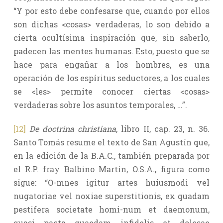
“Y por esto debe confesarse que, cuando por ellos
son dichas <cosas> verdaderas, lo son debido a
cierta ocultísima inspiración que, sin saberlo,
padecen las mentes humanas. Esto, puesto que se
hace para engañar a los hombres, es una
operación de los espíritus seductores, a los cuales
se <les> permite conocer ciertas <cosas>
verdaderas sobre los asuntos temporales, …”.
[12]
De doctrina christiana
, libro II, cap. 23, n. 36.
Santo Tomás resume el texto de San Agustín que,
en la edición de la B.A.C., también preparada por
el R.P. fray Balbino Martín, O.S.A., figura como
sigue: “O-mnes igitur artes huiusmodi vel
nugatoriae vel noxiae superstitionis, ex quadam
pestifera societate homi-num et daemonum,
quasi pacta quaedam infidelis et dolosae