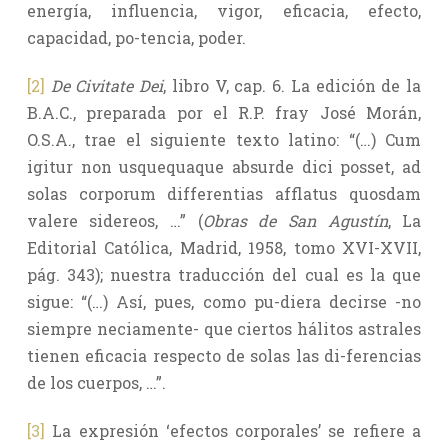
energía, influencia, vigor, eficacia, efecto,
capacidad, po-tencia, poder.
[2]
De Civitate Dei
, libro V, cap. 6. La edición de la
B.A.C., preparada por el R.P. fray José Morán,
O.S.A., trae el siguiente texto latino: “(…) Cum
igitur non usquequaque absurde dici posset, ad
solas corporum differentias afflatus quosdam
valere sidereos, …” (
Obras de San Agustín
, La
Editorial Católica, Madrid, 1958, tomo XVI-XVII,
pág. 343); nuestra traducción del cual es la que
sigue: “(…) Así, pues, como pu-diera decirse -no
siempre neciamente- que ciertos hálitos astrales
tienen eficacia respecto de solas las di-ferencias
de los cuerpos, …”.
[3]
La expresión ‘efectos corporales’ se refiere a