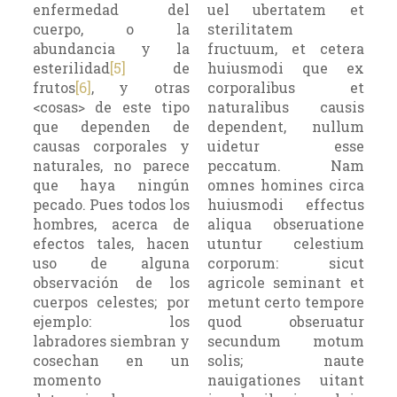
enfermedad del
uel ubertatem et
cuerpo, o la
sterilitatem
abundancia y la
fructuum, et cetera
esterilidad
[5]
de
huiusmodi que ex
frutos
[6]
, y otras
corporalibus et
<cosas> de este tipo
naturalibus causis
que dependen de
dependent, nullum
causas corporales y
uidetur esse
naturales, no parece
peccatum. Nam
que haya ningún
omnes homines circa
pecado. Pues todos los
huiusmodi effectus
hombres, acerca de
aliqua obseruatione
efectos tales, hacen
utuntur celestium
uso de alguna
corporum: sicut
observación de los
agricole seminant et
cuerpos celestes; por
metunt certo tempore
ejemplo: los
quod obseruatur
labradores siembran y
secundum motum
cosechan en un
solis; naute
momento
nauigationes uitant