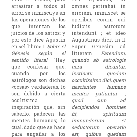
arrastrar a todos al
omnes pertrahat in
error, se inmiscuye en
errorem, immiscet se
las operaciones de los
operibus eorum qui
que intentan los
iudiciis astrorum
juicios de los astros; y
intendunt ; et ideo
por esto dice Agustín
Augustinus dicit in II
en <el libro> II
Sobre el
Super Genesim ad
Génesis según el
litteram
Fatendum,
sentido literal
: “Hay
quando ab astrologis
que confesar que,
uera dicuntur,
cuando por los
instinctu quodam
astrólogos son dichas
occultissimo dici, quem
<cosas> verdaderas, lo
nescientes humane
son debido a cierta
mentes patiuntur ;
ocultísima
quod cum ad
inspiración que, sin
decipiendos homines
saberlo, padecen las
fit, spirituum
mentes humanas; lo
immundorum et
cual, dado que se hace
seductorum operatio
para engañar a los
est, quibus quedam