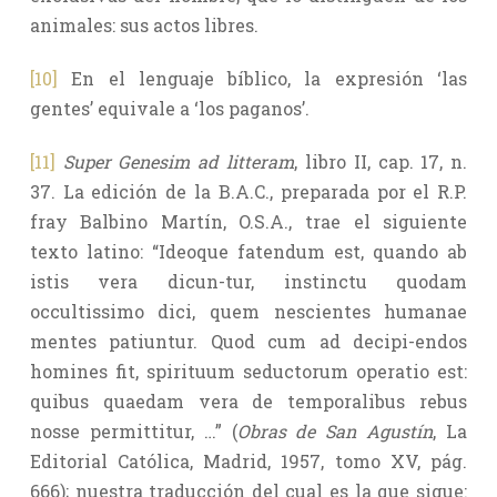
animales: sus actos libres.
[10]
En el lenguaje bíblico, la expresión ‘las
gentes’ equivale a ‘los paganos’.
[11]
Super Genesim ad litteram
, libro II, cap. 17, n.
37. La edición de la B.A.C., preparada por el R.P.
fray Balbino Martín, O.S.A., trae el siguiente
texto latino: “Ideoque fatendum est, quando ab
istis vera dicun-tur, instinctu quodam
occultissimo dici, quem nescientes humanae
mentes patiuntur. Quod cum ad decipi-endos
homines fit, spirituum seductorum operatio est:
quibus quaedam vera de temporalibus rebus
nosse permittitur, …” (
Obras de San Agustín
, La
Editorial Católica, Madrid, 1957, tomo XV, pág.
666); nuestra traducción del cual es la que sigue: