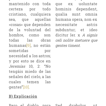
mantenido con toda
que ex uoluntate
certeza por todo
hominis dependent,
cristiano, cualquiera
qualia sunt omnia
sea, que aquellas
humana opera, non ex
<cosas> que dependen
necessitate astris
de la voluntad del
subduntur; et ideo
hombre, como son
dicitur Ier.
x
A signis
todas las obras
celi nolite metuere que
humanas
[9]
, no están
gentes timent
.
sometidas por
necesidad a los astros;
y por esto se dice en
Jeremías
10, 2: “No
tengáis miedo de las
señales del cielo, a las
cuales temen las
gentes”
[10]
.
B) Explicación
Pero el diablo, para
Sed dyabolus, ut