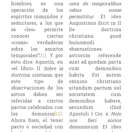
hombres, es una
uera de temporalibus
operación de los
rebus nosse
espíritus inmundos y
permittitur
. Et ideo
seductores, a los que
Augustinus dicit in II
se <les> permite
De doctrina
conocer ciertas
christiana quod
<cosas> verdaderas
huiusmodi
sobre los asuntos
obseruationes
temporales”
[11]
. Y por
astrorum referende
esto dice Agustín, en
sunt ad quedam pacta
<el libro> II
Sobre la
cum demonibus
doctrina cristiana
, que
habita. Est autem
este tipo de
omnino christiano
observaciones de los
uitandum pactum uel
astros deben ser
societatem cum
referidas a ciertos
demonibus habere,
pactos celebrados con
secundum illud
los demonios
[12]
.
Apostoli I Cor.
x
Nolo
Ahora bien, el tener
uos fieri socios
pacto o sociedad con
demoniorum
. Et ideo