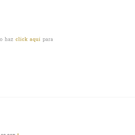
o haz
click aquí
para
dos con
*