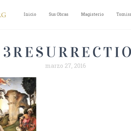
Inicio
Sus Obras
Magisterio
Tomism
3RESURRECTI
marzo 27, 2016