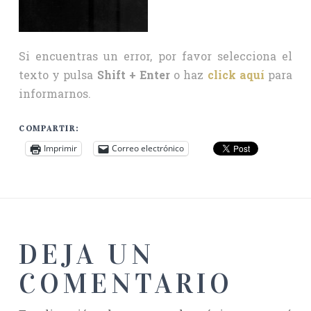
Si encuentras un error, por favor selecciona el
texto y pulsa
Shift + Enter
o haz
click aquí
para
informarnos.
COMPARTIR:
Imprimir
Correo electrónico
DEJA UN
COMENTARIO