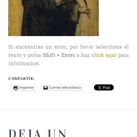
Si encuentras un error, por favor selecciona el
texto y pulsa
Shift + Enter
o haz
click aquí
para
informarnos.
COMPARTIR:
Imprimir
Correo electrónico
DEJA UN