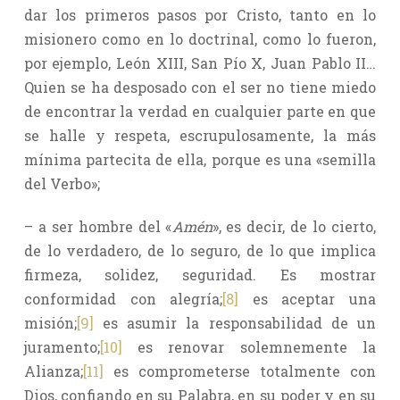
dar los primeros pasos por Cristo, tanto en lo
misionero como en lo doctrinal, como lo fueron,
por ejemplo, León XIII, San Pío X, Juan Pablo II…
Quien se ha desposado con el ser no tiene miedo
de encontrar la verdad en cualquier parte en que
se halle y respeta, escrupulosamente, la más
mínima partecita de ella, porque es una «semilla
del Verbo»;
– a ser hombre del «
Amén
», es decir, de lo cierto,
de lo verdadero, de lo seguro, de lo que implica
firmeza, solidez, seguridad. Es mostrar
conformidad con alegría;
[8]
es aceptar una
misión;
[9]
es asumir la responsabilidad de un
juramento;
[10]
es renovar solemnemente la
Alianza;
[11]
es comprometerse totalmente con
Dios, confiando en su Palabra, en su poder y en su