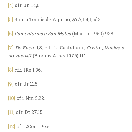
[4]
cfr. Jn 14,6.
[5]
Santo Tomás de Aquino,
STh
, I,4,1,ad3.
[6]
Comentarios a San Mateo
(Madrid 1950) 928.
[7]
De Euch
. I,8; cit. L. Castellani,
Cristo
, ¿
Vuelve o
no vuelve
? (Buenos Aires 1976) 111.
[8]
cfr. 1Re 1,36.
[9]
cfr. Jr 11,5.
[10]
cfr. Nm 5,22.
[11]
cfr. Dt 27,15.
[12]
cfr. 2Cor 1,19ss.