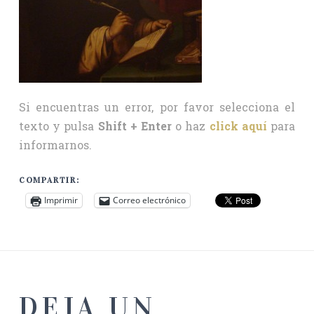
Si encuentras un error, por favor selecciona el
texto y pulsa
Shift + Enter
o haz
click aquí
para
informarnos.
COMPARTIR:
Imprimir
Correo electrónico
DEJA UN