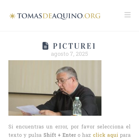
Na
PICTURE1
agosto 7, 2025
Si encuentras un error, por favor selecciona el
texto y pulsa
Shift + Enter
o haz
click aquí
para