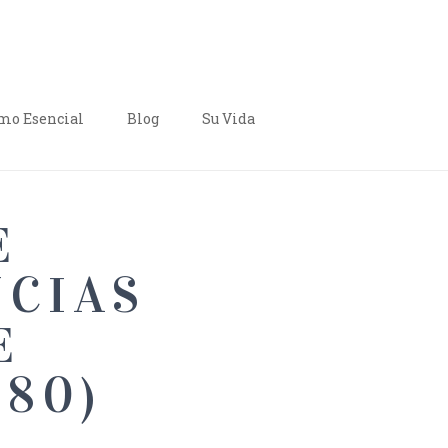
o Esencial
Blog
Su Vida
E
NCIAS
E
80)