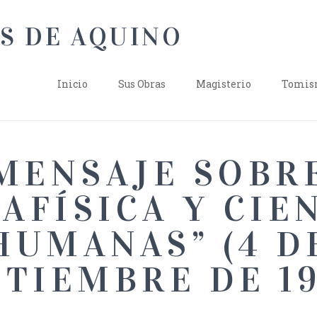
Inicio
Sus Obras
Magisterio
Tomism
MENSAJE SOBR
AFÍSICA Y CIE
HUMANAS” (4 D
PTIEMBRE DE 19