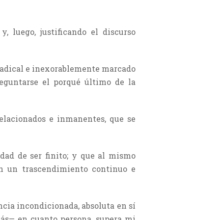
, luego, justificando el discurso
e radical e inexorablemente marcado
eguntarse el porqué último de la
elacionados e inmanentes, que se
dad de ser finito; y que al mismo
en un trascendimiento continuo e
cia incondicionada, absoluta en sí
emás— en cuanto persona, supera mi