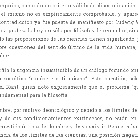
mpírica, como único criterio válido de discriminación d
e él mismo no es empíricamente comprobable, y apare
contradicción ya fue puesta de manifiesto por Ludwig W
ema profesado hoy no sólo por filósofos de renombre, sin
lo las proposiciones de las ciencias tienen significado, 
e cuestiones del sentido último de la vida humana, 
mbre.
ila la urgencia insustituible de un diálogo fecundo ent
socrático “conócete a ti mismo”. Esta cuestión, sob
l Kant, quien notó expresamente que el problema “q
ndamental para la filosofía.
mbre, por motivo deontológico y debido a los límites de s
y de sus condicionamientos extrínsecos, no están en
uestión última del hombre y de su existir. Pero el sil
encia de los límites de las ciencias, una posición negat