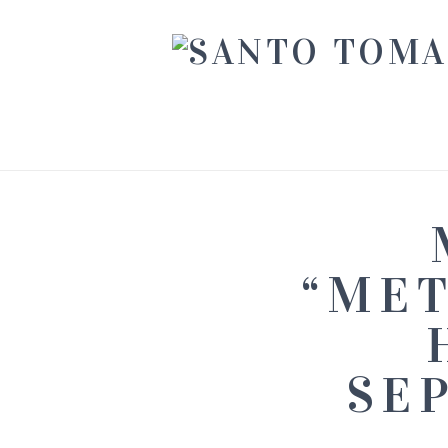
“MET
SE