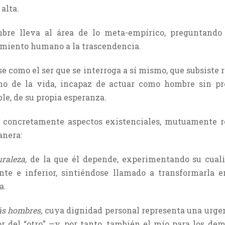
alta.
re lleva al área de lo meta-empírico, preguntando y
samiento humano a la trascendencia.
se como el ser que se interroga a sí mismo, que subsist
imo de la vida, incapaz de actuar como hombre sin pr
ble, de su propia esperanza.
 concretamente aspectos existenciales, mutuamente r
anera:
raleza,
de la que él depende, experimentando su cuali
nte e inferior, sintiéndose llamado a transformarla 
a.
ás hombres,
cuya dignidad personal representa una urgen
r del “otro” —y, por tanto, también el mío para los d