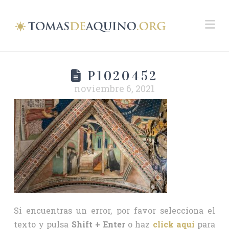
Na
P1020452
noviembre 6, 2021
Si encuentras un error, por favor selecciona el
texto y pulsa
Shift + Enter
o haz
click aquí
para