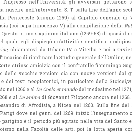
l’ingresso nell’Università: gli avversari gettarono 
a riuscire nell’intervento. S. T. sulla fine dell’anno sc
ella Pentecoste (giugno 1259) al Capitolo generale di
asia (poi papa Innocenzo V) alla compilazione della
Rat
gg). Questo primo soggiorno italiano (1259-68) di quasi di
el quale egli dispiegò un’attività scientifica prodigio
iae
, chiamatovi da Urbano IV a Viterbo e poi a Orviet
incarico di riordinare lo Studio generale dell’Ordine; ne
Corte strinse amicizia con il confratello fiammingo Gugl
ne delle vecchie versioni sia con nuove versioni dal gr
 dei testi neoplatonici, in particolare della Stoicei,ws
io nel 1266 e al
De Coelo et mundo
del medesimo nel 1271,
268 e al
De anima
di Giovanni Filopono ancora nel 1268. 
ssandro di Afrodisia, a Nicea nel 1260. Sulla fine del 
er Parigi dove nel genn. del 1269 iniziò l’insegnament
arigino è il periodo più agitato nella vita del Santo e d
oismo nella Facoltà delle arti, poi la lotta aperta co