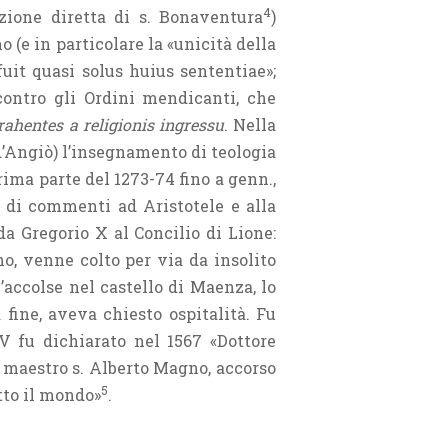
4
azione diretta di s. Bonaventura
)
 (e in particolare la «unicità della
fuit quasi solus huius sententiae»;
 contro gli Ordini mendicanti, che
rahentes a religionis ingressu
. Nella
 d’Angiò) l’insegnamento di teologia
rima parte del 1273-74 fino a genn.,
e di commenti ad Aristotele e alla
a Gregorio X al Concilio di Lione:
o, venne colto per via da insolito
’accolse nel castello di Maenza, lo
fine, aveva chiesto ospitalità. Fu
V fu dichiarato nel 1567 «Dottore
uo maestro s. Alberto Magno, accorso
5
tto il mondo»
.