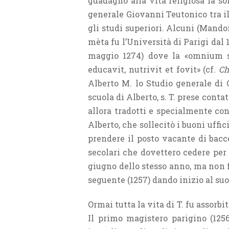
guadagnò alla vita religiosa la so
generale Giovanni Teutonico tra il 
gli studi superiori. Alcuni (Mando
mèta fu l’Università di Parigi dal 
maggio 1274) dove la «omnium st
educavit, nutrivit et fovit» (cf.
Ch
Alberto M. lo Studio generale di C
scuola di Alberto, s. T. prese conta
allora tradotti e specialmente con
Alberto, che sollecitò i buoni uffi
prendere il posto vacante di bacc
secolari che dovettero cedere per
giugno dello stesso anno, ma non f
seguente (1257) dando inizio al s
Ormai tutta la vita di T. fu assorbi
Il primo magistero parigino (1256