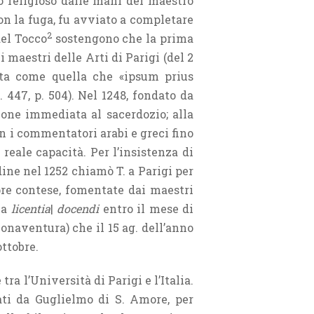
to religioso dalle mani del maestro
con la fuga, fu avviato a completare
2
del Tocco
sostengono che la prima
 maestri delle Arti di Parigi (del 2
ata come quella che «ipsum prius
n. 447, p. 504). Nel 1248, fondato da
zione immediata al sacerdozio; alla
n i commentatori arabi e greci fino
reale capacità. Per l’insistenza di
dine nel 1252 chiamò T. a Parigi per
pre contese, fomentate dai maestri
 la
licentia
|
docendi
entro il mese di
onaventura) che il 15 ag. dell’anno
ttobre.
ra l’Università di Parigi e l’Italia.
dati da Guglielmo di S. Amore, per