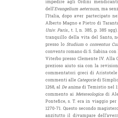
impedire agli Ordini mendicanti 
dell’
Evangelium
aeternum
, ma senz
l’Italia, dopo aver partecipato n
Alberto Magno e Pietro di Tarant
Univ. Paris.
, t. I, n. 385, p. 385 s
tranquillo della vita del Santo, n
presso lo
Studium
o
conventus Cur
convento romano di S. Sabina con l’
Viterbo presso Clemente IV. Alla 
prezioso aiuto sia con la revisio
commentatori greci di Aristotele e
commenti alle
Categorie
di Simplic
1268, al
De anima
di Temistio nel 1
commento ai
Metereologica
di Ale
Pontefice, s. T. era in viaggio p
1270-71. Questo secondo magistero p
anzitutto il divampare dell’averr