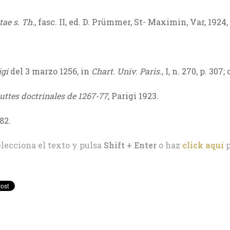
tae s. Th.
, fasc. II, ed. D. Prümmer, St- Maximin, Var, 1924, 
igi
del 3 marzo 1256, in
Chart.
Univ
.
Paris.
, I, n. 270, p. 307;
luttes doctrinales de 1267-77
, Parigi 1923.­
382.
elecciona el texto y pulsa
Shift + Enter
o haz
click aquí
p