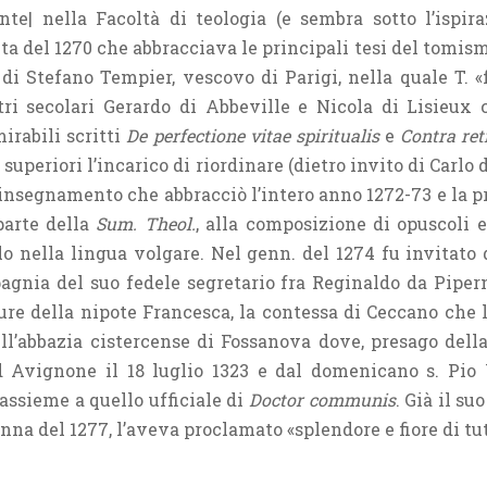
nte| nella Facoltà di teologia (e sembra sotto l’ispir
 del 1270 che abbracciava le principali tesi del tomismo
di Stefano Tempier, vescovo di Parigi, nella quale T. «
tri secolari Gerardo di Abbeville e Nicola di Lisieux
irabili scritti
De perfectione vitae spiritualis
e
Contra ret
 superiori l’incarico di riordinare (dietro invito di Carlo
l’insegnamento che abbracciò l’intero anno 1272-73 e la p
 parte della
Sum. Theol.
, alla composizione di opuscoli 
o nella lingua volgare. Nel genn. del 1274 fu invitato d
nia del suo fedele segretario fra Reginaldo da Pipern
ure della nipote Francesca, la contessa di Ceccano che l
ll’abbazia cistercense di Fossanova dove, presago della 
Avignone il 18 luglio 1323 e dal domenicano s. Pio 
 assieme a quello ufficiale di
Doctor communis
. Già il s
nna del 1277, l’aveva proclamato «splendore e fiore di tu