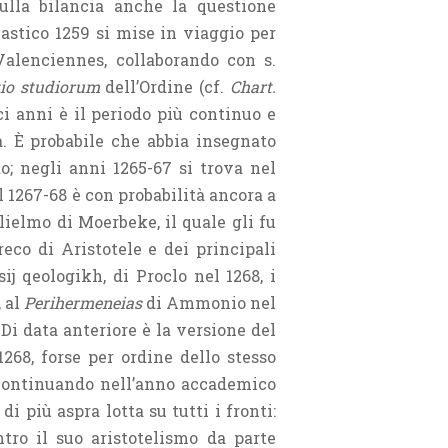
sulla bilancia anche la questione
olastico 1259 si mise in viaggio per
 Valenciennes, collaborando con s.
io studiorum
dell’Ordine (cf.
Chart.
eci anni è il periodo più continuo e
sa. È probabile che abbia insegnato
o; negli anni 1265-67 si trova nel
l 1267-68 è con probabilità ancora a
ielmo di Moerbeke, il quale gli fu
eco di Aristotele e dei principali
ij qeologikh, di Proclo nel 1268, i
 al
Perihermeneias
di Ammonio nel
Di data anteriore è la versione del
1268, forse per ordine dello stesso
o continuando nell’anno accademico
i più aspra lotta su tutti i fronti:
ntro il suo aristotelismo da parte