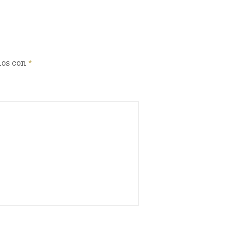
dos con
*