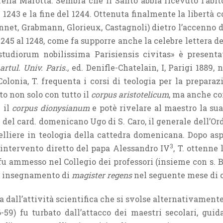
rella Marotta. Sembra che il Santo abbia ricevuto l’abi
1243 e la fine del 1244. Ottenuta finalmente la libertà 
nnet, Grabmann, Glorieux, Castagnoli) dietro l’accenno 
1245 al 1248, come fa supporre anche la celebre lettera dei
udiorum nobilissima Parisiensis civitas» è present
artul. Univ. Paris.
, ed. Denifle-Chatelain, I, Parigi 1889, 
olonia, T. frequenta i corsi di teologia per la prepara
tto non solo con tutto il
corpus aristotelicum
, ma anche co
 il
corpus dionysianum
e potè rivelare al maestro la sua 
ci del card. domenicano Ugo di S. Caro, il generale dell’Or
elliere in teologia della cattedra domenicana. Dopo as
3
 intervento diretto del papa Alessandro IV
, T. ottenne
u ammesso nel Collegio dei professori (insieme con s. B
uo insegnamento di
magister regens
nel seguente mese di o
ta dall’attività scientifica che si svolse alternativamente t
-59) fu turbato dall’attacco dei maestri secolari, gui