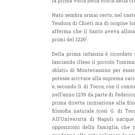
la prima volta nella storia della cr
Nato sembra ormai certo, nel caste
Teodora di Chieti ma di origine lom
afferma che il Santo aveva allora
1
primi del 1226
.
Della prima infanzia è ricordato 
lasciando illeso il piccolo Tommas
oblati» di Montecassino per esser
potesse arrivare alla suprema cari
e, secondo G. di Tocco, con il con
nell’anno 1239 da parte di Federico 
prima diretta iniziazione alla filo
filosofia naturale (così G. di Toc
All’Università di Napoli nacque
opposizioni della famiglia, che 