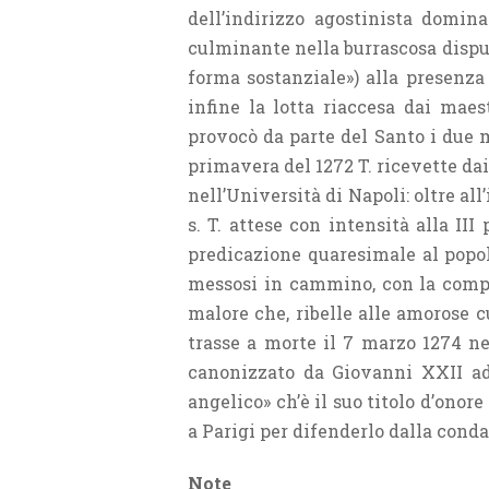
dell’indirizzo agostinista domina
culminante nella burrascosa disputa
forma sostanziale») alla presenza 
infine la lotta riaccesa dai maes
provocò da parte del Santo i due m
primavera del 1272 T. ricevette dai
nell’Università di Napoli: oltre al
s. T. attese con intensità alla III
predicazione quaresimale al popol
messosi in cammino, con la compag
malore che, ribelle alle amorose c
trasse a morte il 7 marzo 1274 ne
canonizzato da Giovanni XXII ad 
angelico» ch’è il suo titolo d’onore
a Parigi per difenderlo dalla conda
Note