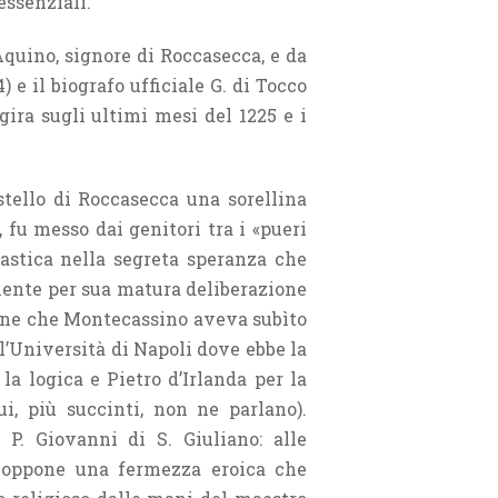
essenziali.
Aquino, signore di Roccasecca, e da
 e il biografo ufficiale G. di Tocco
ira sugli ultimi mesi del 1225 e i
stello di Roccasecca una sorellina
 fu messo dai genitori tra i «pueri
nastica nella segreta speranza che
amente per sua matura deliberazione
zione che Montecassino aveva subìto
all’Università di Napoli dove ebbe la
 la logica e Pietro d’Irlanda per la
ui, più succinti, non ne parlano).
P. Giovanni di S. Giuliano: alle
T. oppone una fermezza eroica che