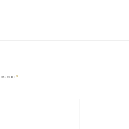
dos con
*