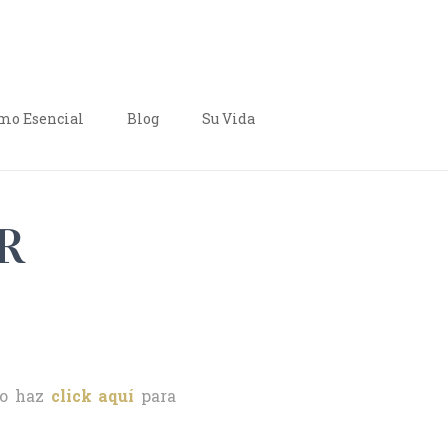
o Esencial
Blog
Su Vida
R
o haz
click aquí
para