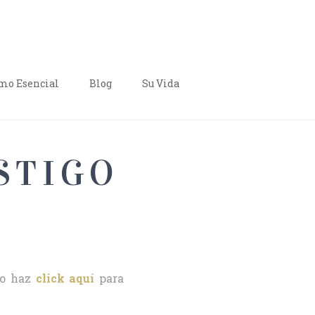
o Esencial
Blog
Su Vida
STIGO
o haz
click aquí
para