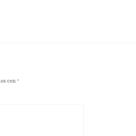
dos con
*