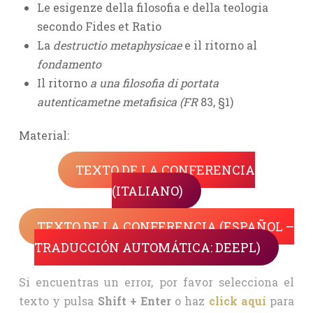
Le esigenze della filosofia e della teologia
secondo Fides et Ratio
La
destructio metaphysicae
e il ritorno al
fondamento
Il ritorno
a una filosofia di portata
autenticametne metafisica (FR
83, §1)
Material:
TEXTO DE LA CONFERENCIA
(ITALIANO)
TEXTO DE LA CONFERENCIA (ESPAÑOL –
TRADUCCIÓN AUTOMÁTICA: DEEPL)
Si encuentras un error, por favor selecciona el
texto y pulsa
Shift + Enter
o haz
click aquí
para