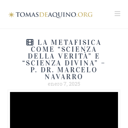
Na
LA METAFISICA
COME “SCIENZA
DELLA VERITÀ” E
“SCIENZA DIVINA” –
P. DR. MARCELO
NAVARRO
enero 7, 2025