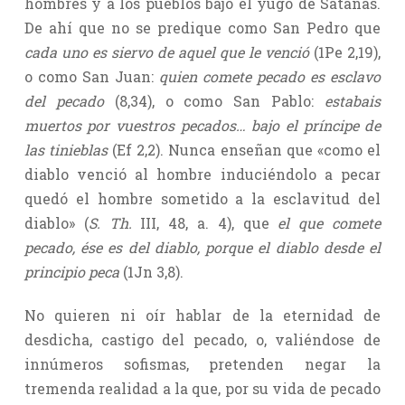
hombres y a los pueblos bajo el yugo de Satanás.
De ahí que no se predique como San Pedro que
cada uno es siervo de aquel que le venció
(1Pe 2,19),
o como San Juan:
quien comete pecado es esclavo
del pecado
(8,34), o como San Pablo:
estabais
muertos por vuestros pecados… bajo el príncipe de
las tinieblas
(Ef 2,2). Nunca enseñan que «como el
diablo venció al hombre induciéndolo a pecar
quedó el hombre sometido a la esclavitud del
diablo» (
S. Th.
III, 48, a. 4), que
el que comete
pecado, ése es del diablo, porque el diablo desde el
principio peca
(1Jn 3,8).
No quieren ni oír hablar de la eternidad de
desdicha, castigo del pecado, o, valiéndose de
innúmeros sofismas, pretenden negar la
tremenda realidad a la que, por su vida de pecado