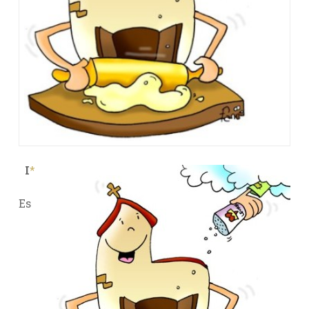
I
*
Es