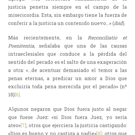
justicia penetra siempre en el campo de la
misericordia. Esta, sin embargo tiene la fuerza de
conferir a la justicia un contenido nuevo…» (
ibid
).
Más recientemente, en la
Reconciliatio et
Poenitentia
, señalaba que una de las causas
intraeclesiales que conduce a la pérdida del
sentido del pecado es el salto de una exageración
a otra: «…de acentuar demasiado el temor a las
penas eternas, a predicar un amor a Dios que
excluiría toda pena merecida por el pecado» (nº
18)
[6]
.
Algunos negaron que Dios fuera justo al negar
que fuese Juez: «si Dios fuera Juez, yo sería
ateo»
[7]
; otros que ejerciera la justicia castigando:
«Dios es bueno y no castiga a nadie»
[8]
; otros que