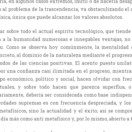
arla, en algunos casos extremos, inútil o de hacerla desa
al problema de la trascendencia, va obstaculizando el a
ísica, única que puede alcanzar los valores absolutos.
r sobre todo el actual espíritu tecnológico, que tiende
ta a la humanidad numerosas e innegables ventajas, no
ritu. Como se observa hoy comúnmente, la mentalidad 
­creto, al dominio de la naturaleza mediante el progreso 
dos de las ciencias positivas. El acento puesto unila
or una confianza casi ilimi­tada en el progreso, mientr
po económico, político y social, hacen olvidar con fr
tuales, y sobre todo hacen que parezca superflua, o 
ra­riamente, debería ser considerada como base indispen
erdades supremas es con frecuencia despreciada, y los
metafísicos, sino la actualidad y el éxito; así se comp
día más como anti metafísico y, por lo mismo, abierto a 