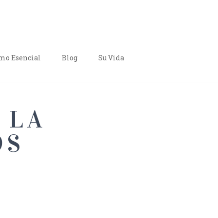
o Esencial
Blog
Su Vida
 LA
OS