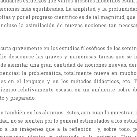
laudables esfuerzos que varios filósofos modernos están
siciones más equilibradas. La amplitud y la profundidad
ofías y por el progreso científico es de tal magnitud, q
 incluso la asimilación de nuevas nociones tan necesa
cuta gravemente en los estudios filosóficos de los semina
die desconoce las graves y numerosas tareas que se 
ad de asimilar una gran cantidad de nociones nuevas, der
 ciencias; la problemática, totalmente nueva en mucho
s en el lenguaje y en los métodos didácticos, etc. To
 tiempo relativamente escaso, en un ambiente pobre 
do y preparado.
an también en los alumnos. Estos, aun cuando muestran i
ad, no se sienten por lo general esti­mulados a los estudi
a las imágenes que a la reflexión– y, sobre todo, p