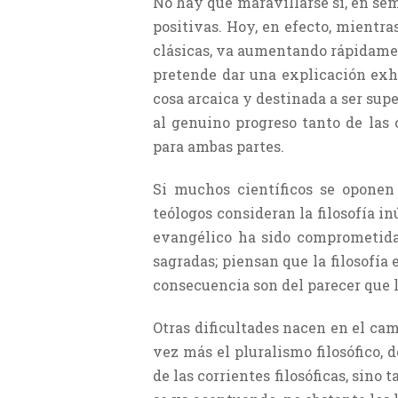
No hay que maravillarse si, en sem
positivas. Hoy, en efecto, mientras
clásicas, va aumentando rápidamen
pretende dar una explicación exha
cosa arcaica y destinada a ser sup
al genuino progreso tanto de las
para ambas partes.
Si muchos científicos se oponen a
teólogos consi­deran la filosofía i
evangélico ha sido compro­metida,
sagradas; piensan que la filosofía
consecuencia son del parecer que l
Otras dificultades nacen en el cam
vez más el pluralismo filosófico, 
de las corrientes filosóficas, sino