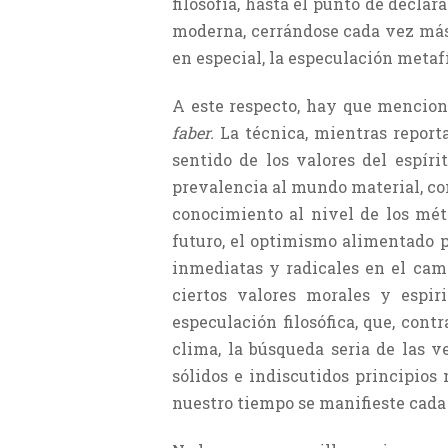
filosofía, hasta el punto de declar
moderna, cerrándose cada vez más 
en especial, la especulación metaf
A este respecto, hay que menciona
faber.
La técnica, mientras repor
sentido de los valores del espí
prevalencia al mundo material, con
conocimiento al nivel de los méto
futuro, el optimismo alimentado p
inme­diatas y radicales en el cam
ciertos valores morales y espiri
especulación filosófica, que, cont
clima, la búsqueda seria de las v
sólidos e indiscutidos principios 
nuestro tiempo se manifieste cada 