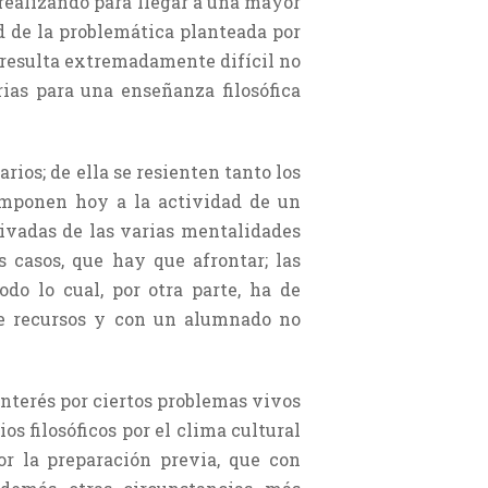
 realizando para llegar a una mayor
 de la problemática plan­teada por
ue resulta extremadamente difícil no
rias para una enseñanza filosófica
rios; de ella se resienten tanto los
imponen hoy a la actividad de un
i­vadas de las varias mentalidades
s casos, que hay que afrontar; las
do lo cual, por otra parte, ha de
de recursos y con un alumnado no
nterés por ciertos problemas vivos
os filosóficos por el clima cultural
or la preparación previa, que con