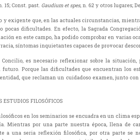
 n. 15; Const. past.
Gaudium et spes
, n. 62 y otros lugares; D
y exigente que, en las actuales circunstancias, mientra
o pocas dificultades. En efecto, la Sagrada Con­gregaci
tuación en este campo, ha podido comprobar en varias oc
gracia, síntomas inquietantes capaces de provocar desco
 Concilio, es necesario reflexionar sobre la situación,
l futuro. Porque las dificultades que encuentran los e
al entidad, que reclaman un cuidadoso examen, junto con
S ESTUDIOS FILOSÓFICOS
filosóficos en los seminarios se encuadra en un clima esp
ofía. Mientras por una parte nuestra época, llena de 
te a una seria reflexión filosófica, por otra parte se n