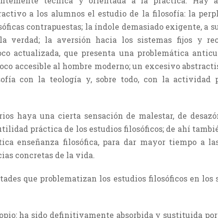
entemente técnica y orientada a la práctica. Hay 
activo a los alumnos el estudio de la filosofía: la pe
sóficas contrapuestas; la índole demasiado exigente, a su
a verdad; la aversión hacia los sistemas fijos y re
oco actualizada, que presenta una problemática anticu
, poco accesible al hombre moderno; un excesivo abstrac
sofía con la teología y, sobre todo, con la actividad 
ios haya una cierta sensación de malestar, de desazó
a utilidad práctica de los estudios filosóficos; de ahí tam
ica enseñanza filosófica, para dar mayor tiempo a la
ias con­cretas de la vida.
ltades que problematizan los estudios filosóficos en los
propio: ha sido definitivamente absorbida y sustituida por