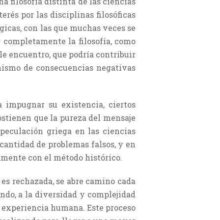
 filosofía distinta de las ciencias
erés por las disciplinas filosóficas
gicas, con las que muchas veces se
r completamente la filosofía, como
e encuentro, que podría contri­buir
onismo de consecuencias negativas
ta impugnar su existencia, ciertos
 Sostienen que la pureza del mensaje
speculación griega en las ciencias
 cantidad de problemas falsos, y en
amente con el método histórico.
o es rechazada, se abre camino cada
undo, a la diversidad y complejidad
 la experiencia humana. Este proceso