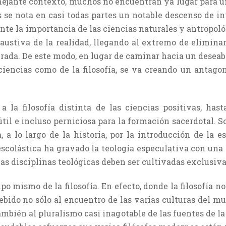
ejante contexto, muchos no encuentran ya lugar para una
 se nota en casi todas partes un notable des­censo de int
te la importancia de las ciencias naturales y antropoló
ustiva de la realidad, llegando al extremo de elimina
erada. De este modo, en lugar de caminar hacia un deseabl
 ciencias como de la filosofía, se va creando un antag
 la filosofía distinta de las cien­cias positivas, has
nútil e incluso perniciosa para la formación sacer­dotal.
 a lo largo de la historia, por la introducción de la e
 escolástica ha gravado la teología especulativa con una
as disciplinas teoló­gicas deben ser cultivadas exclusiv
po mismo de la filosofía. En efecto, donde la filosofía n
debido no sólo al encuentro de las varias culturas del m
 también al pluralismo casi inagotable de las fuentes de