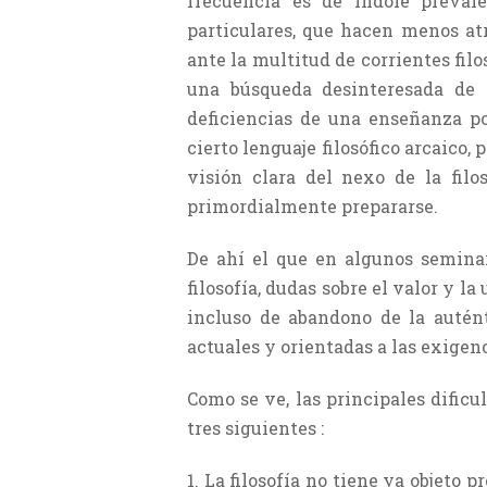
frecuencia es de índole preval
particulares, que hacen menos atr
ante la multitud de corrientes filo
una búsqueda desinteresada de l
deficiencias de una ense­ñanza p
cierto lenguaje filosófico arcaico
visión clara del nexo de la filo
primordialmente prepararse.
De ahí el que en algunos seminar
filosofía, dudas sobre el valor y l
incluso de abandono de la autént
actuales y orientadas a las exigenc
Como se ve, las principales dificu
tres siguientes :
1. La filosofía no tiene ya objeto 