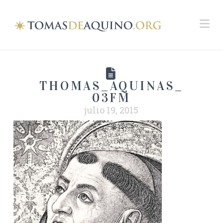
Na
THOMAS_AQUINAS_
03FM
julio 19, 2015