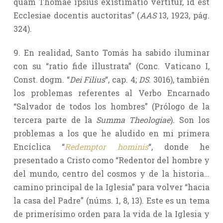
quam Thomae ipsius existimatio vertitur, id est
Ecclesiae docentis auctoritas” (
AAS
13, 1923, pág.
324).
9. En realidad, Santo Tomás ha sabido iluminar
con su “ratio fide illustrata” (Conc. Vaticano I,
Const. dogm. “
Dei Filius
“, cap. 4;
DS
. 3016), también
los problemas referentes al Verbo Encarnado
“Salvador de todos los hombres” (Prólogo de la
tercera parte de la
Summa Theologiae
). Son los
problemas a los que he aludido en mi primera
Encíclica “
Redemptor hominis
“, donde he
presentado a Cristo como “Redentor del hombre y
del mundo, centro del cosmos y de la historia…
camino principal de la Iglesia” para volver “hacia
la casa del Padre” (núms. 1, 8, 13). Este es un tema
de primerísimo orden para la vida de la Iglesia y