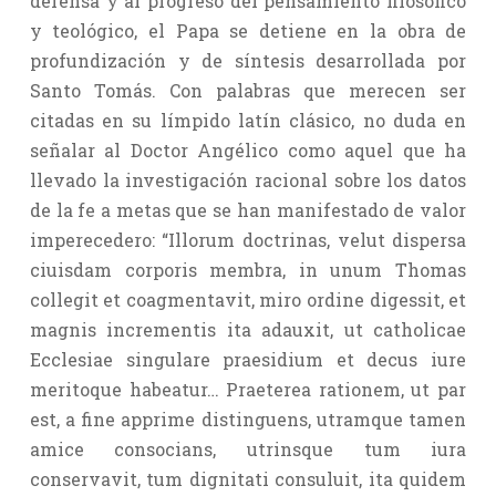
defensa y al progreso del pensamiento filosófico
y teológico, el Papa se detiene en la obra de
profundización y de síntesis desarrollada por
Santo Tomás. Con palabras que merecen ser
citadas en su límpido latín clásico, no duda en
señalar al Doctor Angélico como aquel que ha
llevado la investigación racional sobre los datos
de la fe a metas que se han manifestado de valor
imperecedero: “Illorum doctrinas, velut dispersa
ciuisdam corporis membra, in unum Thomas
collegit et coagmentavit, miro ordine digessit, et
magnis incrementis ita adauxit, ut catholicae
Ecclesiae singulare praesidium et decus iure
meritoque habeatur… Praeterea rationem, ut par
est, a fine apprime distinguens, utramque tamen
amice consocians, utrinsque tum iura
conservavit, tum dignitati consuluit, ita quidem