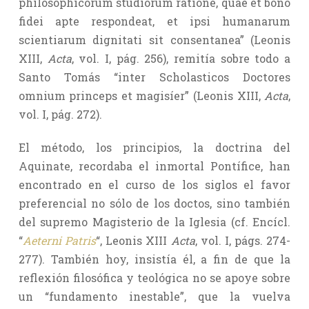
philosophicorum studiorum ratione, quae et bono
fidei apte respondeat, et ipsi humanarum
scientiarum dignitati sit consentanea” (Leonis
XIII,
Acta
, vol. I, pág. 256), remitía sobre todo a
Santo Tomás “inter Scholasticos Doctores
omnium princeps et magisíer” (Leonis XIII,
Acta
,
vol. I, pág. 272).
El método, los principios, la doctrina del
Aquinate, recordaba el inmortal Pontífice, han
encontrado en el curso de los siglos el favor
preferencial no sólo de los doctos, sino también
del supremo Magisterio de la Iglesia (cf. Encícl.
“
Aeterni Patris
“, Leonis XIII
Acta
, vol. I, págs. 274-
277). También hoy, insistía él, a fin de que la
reflexión filosófica y teológica no se apoye sobre
un “fundamento inestable”, que la vuelva