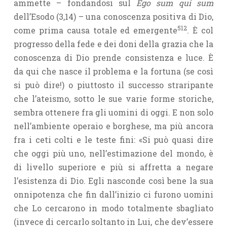
ammette – fondandosi sul
Ego sum qui sum
dell’Esodo (3,14) – una conoscenza positiva di Dio,
512
come prima causa totale ed emergen­te
. È col
progresso della fede e dei doni della grazia che la
conoscenza di Dio prende consistenza e luce. È
da qui che nasce il problema e la fortuna (se così
si può dire!) o piuttosto il successo straripante
che l’ateismo, sotto le sue varie forme storiche,
sembra ottenere fra gli uomini di oggi. E non solo
nell’ambiente operaio e borghese, ma più ancora
fra i ceti colti e le teste fini: «Si può quasi dire
che oggi più uno, nell’estima­zione del mondo, è
di livello superiore e più si affretta a negare
l’esistenza di Dio. Egli nasconde così bene la sua
onnipotenza che fin dall’inizio ci furono uomini
che Lo cercarono in modo totalmente sbagliato
(invece di cercarlo soltanto in Lui, che dev’essere