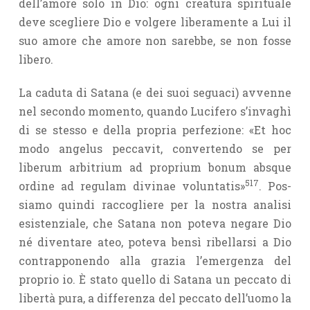
dell’amore solo in Dio: ogni creatura spirituale
deve scegliere Dio e volgere liberamente a Lui il
suo amore che amore non sarebbe, se non fosse
libero.
La caduta di Satana (e dei suoi seguaci) avvenne
nel secondo momen­to, quando Lucifero s’invaghì
di se stesso e della propria perfezione: «Et hoc
modo angelus peccavit, convertendo se per
liberum arbitrium ad proprium bonum absque
517
ordine ad regulam divinae voluntatis»
. Pos­
siamo quindi raccogliere per la nostra analisi
esistenziale, che Satana non poteva negare Dio
né diventare ateo, poteva bensì ribellarsi a Dio
con­trapponendo alla grazia l’emergenza del
proprio io. È stato quello di Satana un peccato di
libertà pura, a differenza del peccato dell’uomo la