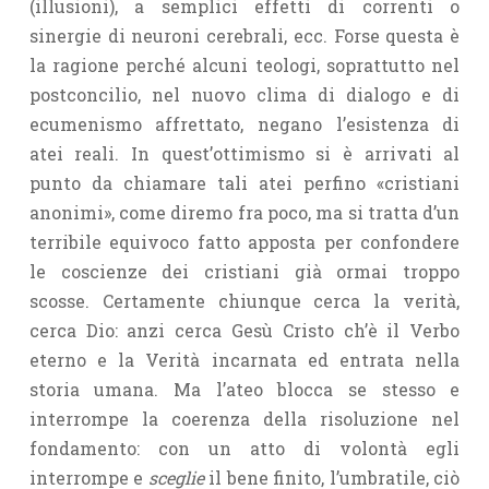
(illusioni), a semplici effetti di correnti o
sinergie di neuroni cerebrali, ecc. Forse questa è
la ragione perché alcuni teologi, soprattutto nel
postconcilio, nel nuovo clima di dialogo e di
ecumenismo affrettato, negano l’esistenza di
atei reali. In quest’ottimismo si è arrivati al
punto da chiamare tali atei perfino «cristiani
anonimi», come diremo fra poco, ma si tratta d’un
terribile equivoco fatto apposta per confondere
le coscienze dei cristiani già ormai troppo
scosse. Certamente chiunque cerca la verità,
cerca Dio: anzi cerca Gesù Cristo ch’è il Verbo
eterno e la Verità incarnata ed entrata nella
storia umana. Ma l’ateo blocca se stesso e
interrompe la coerenza della risoluzione nel
fondamento: con un atto di volontà egli
interrompe e
sceglie
il bene finito, l’umbratile, ciò