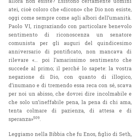
allora non esiste? Esistono certamente uomini
atei, cioè coloro che «dicono» che Dio non esiste,
oggi come sempre come agli albori dell’umanità.
Paolo VI, ringraziando con particolare benevolo
sentimento di riconoscenza un senatore
comunista per gli auguri del quindicesimo
anniversario di pontificato, non mancava di
rilevare «… poi l’amarissimo sentimento che
succede al primo; il perché lo sapete: la vostra
negazione di Dio, con quanto di illogico,
d’inumano e di tremendo essa reca con sé, scava
per noi un abisso, che dovrei dire incolmabile e
che solo un’ineffabi­le pena, la pena di chi ama,
tenta colmare di pazienza, di attesa e di
509
speranza»
.
Leggiamo nella Bibbia che fu Enos, figlio di Seth,