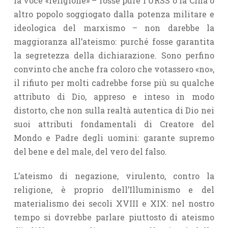
la voce «religio­ne» – fosse pure l’URSS o la Cina o
altro popolo soggiogato dalla potenza militare e
ideologica del marxismo – non darebbe la
maggioranza all’ateismo: purché fosse garantita
la segretezza della dichiarazione. Sono perfino
convinto che anche fra coloro che votassero «no»,
il rifiuto per molti cadrebbe forse più su qualche
attributo di Dio, appreso e inteso in modo
distorto, che non sulla realtà autentica di Dio nei
suoi attributi fondamentali di Creatore del
Mondo e Padre degli uomini: garante supremo
del bene e del male, del vero del falso.
L’ateismo di negazione, virulento, contro la
religione, è proprio dell’Il­luminismo e del
materialismo dei secoli XVIII e XIX: nel nostro
tempo si dovrebbe parlare piuttosto di ateismo