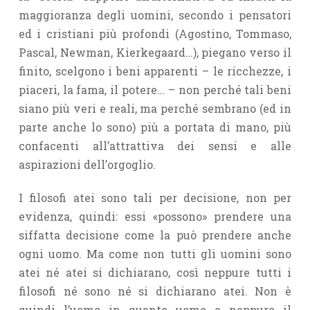
maggioranza degli uomini, secondo i pensatori
ed i cristiani più profondi (Agostino, Tommaso,
Pascal, New­man, Kierkegaard…), piegano verso il
finito, scelgono i beni apparenti – le ricchezze, i
piaceri, la fama, il potere… – non perché tali beni
siano più veri e reali, ma perché sembrano (ed in
parte anche lo sono) più a portata di mano, più
confacenti all’attrattiva dei sensi e alle
aspirazioni dell’orgoglio.
I filosofi atei sono tali per decisione, non per
evidenza, quindi: essi «possono» prendere una
siffatta decisione come la può prendere anche
ogni uomo. Ma come non tutti gli uomini sono
atei né atei si dichiarano, così neppure tutti i
filosofi né sono né si dichiarano atei. Non è
quindi l’uomo in quanto uomo e neppure il