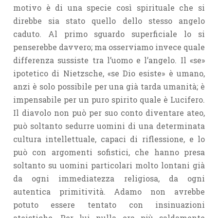
motivo è di una specie così spirituale che si
direbbe sia stato quello dello stesso angelo
caduto. Al primo sguardo superficiale lo si
penserebbe davvero; ma osserviamo invece quale
differenza sussiste tra l’uomo e l’angelo. Il «se»
ipotetico di Nietzsche, «se Dio esiste» è umano,
anzi è solo possibile per una già tarda umanità; è
impensabile per un puro spirito quale è Lucifero.
Il diavolo non può per suo conto diventare ateo,
può soltanto sedurre uomini di una determinata
cultura intellettuale, capaci di riflessione, e lo
può con argomenti sofistici, che hanno presa
soltanto su uomini particolari molto lontani già
da ogni immediatezza religiosa, da ogni
autentica primitività. Adamo non avrebbe
potuto essere tentato con insinuazioni
ateistiche. Per lui nulla era più saldamente