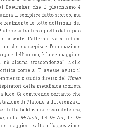
 dal Baeumker, che il platonismo è
nzia il semplice fatto storico, ma
e realmente le lotte dottrinali del
latone autentico (quello del rigido
è assente. L’alternativa si riduce
otino che concepisce l’emanazione
urgo e dell’anima, è forse maggiore
2
ti nè alcuna trascendenza
. Nelle
critica come s. T. avesse avuto il
 commento o studio diretto del
Timeo
spiratori della metafisica tomista
ena luce. Si comprende pertanto che
etazione di Platone, a differenza di
 tutta la filosofia prearistotelica,
ic.
, della
Metaph.
, del
De An.
, del
De
are maggior risalto all’opposizione