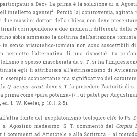
articipatur a Deo». La prima è la soluzione di s. Agosti
4
ell’intelletto agente)
. Perciò la| controversia, agitata
sti due massimi dottori della Chiesa, non deve presenta
ttrinali corrispondono a due momenti differenti della cu
stino abbia ammesso la dottrina dell’astrazione tomista 
in senso aristotelico-tomista non sono suscettibili di
5
n permette l’alternativa di una risposta
. La profon
otelismo è spesso mascherata da s. T.: si ha l’impression
stinista egli li attribuisca all’estrinsecismo di Avicen
Un esempio sconcertante ma significativo del carattere 
ella
Q. de spir. creat.
dove s. T. fa precedere l’autorità di s
ria prima come «pura potenza» («… ut patet per Augustin
», ed. L. W. Keeler, p. 10, l. 2-5).
. all’altra fonte del neoplatonismo teologico ch’è lo Ps. D
di s. Agostino medesimo. S. T. commentò del
Corpus
 i commenti ad Aristotele e alla Scrittura – al metodo 