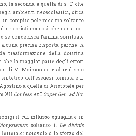
no, la seconda è quella di s. T. che
 negli ambienti neoscolastici, circa
re un compito polemico ma soltanto
ltura cristiana così che questioni
o se concepisca l’anima spirituale
 alcuna precisa risposta perchè la
da trasformazione della dottrina
e che la maggior parte degli errori
na e di M. Maimonide e al realismo
sintetico dell’esegesi tomista è il
. Agostino a quella di Aristotele per
um XII
Confess
. et I
Super Gen. ad litt.
ionigi il cui influsso eguaglia e in
Dionysianum
soltanto il
De divinis
letterale: notevole è lo sforzo del