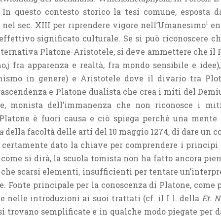
). In questo contesto storico la tesi comune, esposta
1
e nel sec. XIII per riprendere vigore nell’Umanesimo
enu
effettivo significato culturale. Se si può riconoscere ch
ternativa Platone-Aristotele, si deve ammettere che il P
,j fra apparenza e realtà, fra mondo sensibile e idee), 
onismo in genere) e Aristotele dove il divario tra Pl
rascendenza e Platone dualista che crea i miti del Demi
ele, monista dell’immanenza che non riconosce i mi
 Platone è fuori causa e ciò spiega perchè una mente 
a
della facoltà delle arti del 10 maggio 1274, di dare un
certamente dato la chiave per comprendere i principi i
i, come si dirà, la scuola tomista non ha fatto ancora pi
che scarsi elementi, insufficienti per tentare un’interpr
e. Fonte principale per la conoscenza di Platone, come per
le nelle introduzioni ai suoi trattati (cf. il I l. della
Et. N
 si trovano semplificate e in qualche modo piegate per d