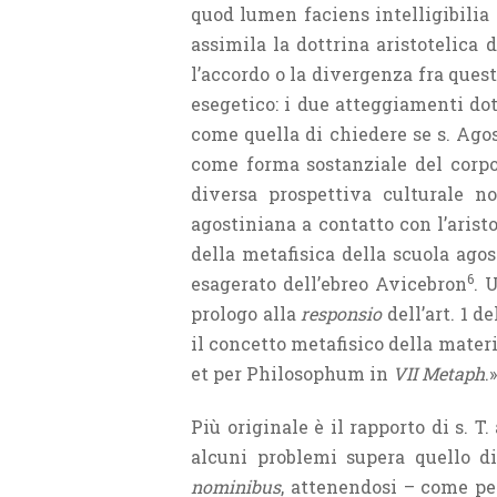
quod lumen faciens intelligibilia p
assimila la dottrina aristotelica d
l’accordo o la divergenza fra que
esegetico: i due atteggiamenti do
come quella di chiedere se s. Ago
come forma sostanziale del corpo 
diversa prospettiva culturale no
agostiniana a contatto con l’arist
della metafisica della scuola ago
6
esagerato dell’ebreo Avicebron
. 
prologo alla
responsio
dell’art. 1 d
il concetto metafisico della mate
et per Philosophum in
VII Metaph
.
Più originale è il rapporto di s. T
alcuni problemi supera quello 
nominibus
, attenendosi – come per