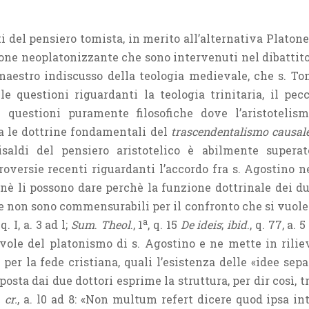
ti del pensiero tomista, in merito all’alternativa Platon
ione neoplatonizzante che sono intervenuti nel dibattito
i maestro indiscusso della teologia medievale, che s. 
 questioni riguardanti la teologia trinitaria, il pecc
e questioni puramente filosofiche dove l’aristoteli
a le dottrine fondamentali del
trascendentalismo causal
isaldi del pensiero aristotelico è abilmente superat
roversie recenti riguardanti l’accordo fra s. Agostino ne
 nè li possono dare perchè la funzione dottrinale dei d
e non sono commensurabili per il confronto che si vuole is
a
, q. I, a. 3 ad l;
Sum
.
Theol
., 1
, q. 15
De ideis
;
ibid
., q. 77, a. 
evole del platonismo di s. Agostino e ne mette in riliev
er la fede cristiana, quali l’esistenza delle «idee sepa
osta dai due dottori esprime la struttura, per dir così, t
 cr.
, a. l0 ad 8: «Non multum refert dicere quod ipsa int