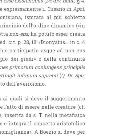
t esse existentibus
(
De div. nom.
, § 4:
isce espressamente il Cusano in
Apol.
onisiana, ispirata al più schietto
rincipio dell’ordine dinamico («in
detta
non-ens
, ha potuto esser creata
, ed. cit. p. 28, 10: «Dionysius… in c. 4
ius participatio usque ad non ens
pio dei gradi» o della continuità
ines primorum coniungens principiis
ttingit infimum supremi
(
Q. De Spir.
etto dell’averroismo.
ai quali si deve il suggerimento
 l’atto di essere nelle creature (cf.
, inserita da s. T. nella metafisica
e e integra il concetto aristotelico
«somiglianza». A Boezio si deve per