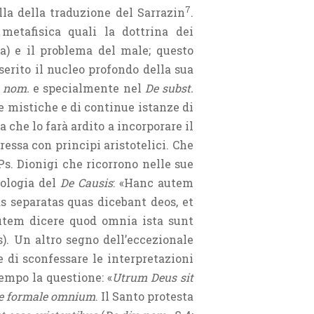
7
ella della traduzione del Sarrazin
.
 metafisica quali la dottrina dei
va) e il problema del male; questo
nserito il nucleo profondo della sua
. nom.
e specialmente nel
De subst.
ze mistiche e di continue istanze di
a che lo farà ardito a incorporare il
essa con principi aristotelici. Che
 Ps. Dionigi che ricorrono nelle sue
eologia del
De Causis
: «Hanc autem
 separatas quas dicebant deos, et
 autem dicere quod omnia ista sunt
 ss). Un altro segno dell’eccezionale
 di sconfessare le interpretazioni
empo la questione: «
Utrum Deus sit
se formale omnium
. Il Santo protesta