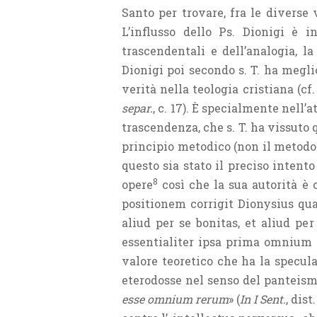
Santo per trovare, fra le diverse 
L’influsso dello Ps. Dionigi è i
trascendentali e dell’analogia, l
Dionigi poi secondo s. T. ha meglio
verità nella teologia cristiana (cf.
separ.
, c. 17). È specialmente nell
trascendenza, che s. T. ha vissuto q
principio metodico (non il metodo!
questo sia stato il preciso intento
8
opere
così che la sua autorità è c
positionem corrigit Dionysius qu
aliud per se bonitas, et aliud pe
essentialiter ipsa prima omnium 
valore teoretico che ha la specul
eterodosse nel senso del panteismo
esse omnium rerum
» (
In I Sent.
, dist.