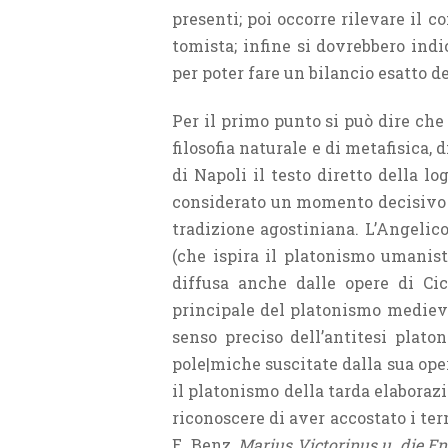
presenti; poi occorre rilevare il c
tomista; infine si dovrebbero indi
per poter fare un bilancio esatto de
Per il primo punto si può dire che 
filosofia naturale e di metafisica, 
di Napoli il testo diretto della lo
considerato un momento decisivo n
tradizione agostiniana. L’Angelic
(che ispira il platonismo umanist
diffusa anche dalle opere di C
principale del platonismo medieva
senso preciso dell’antitesi plato
pole|miche suscitate dalla sua ope
il platonismo della tarda elaborazi
riconoscere di aver accostato i ter
E. Benz,
Marius Victorinus u. die E