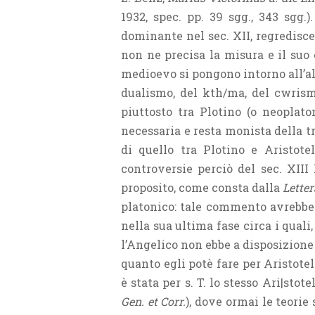
1932, spec. pp. 39 sgg., 343 sgg.
dominante nel sec. XII, regredisc
non ne precisa la misura e il suo 
medioevo si pongono intorno all’al
dualismo, del kth/ma, del cwrismo
piuttosto tra Plotino (o neoplat
necessaria e resta monista della t
di quello tra Plotino e Aristot
controversie perciò del sec. XIII
proposito, come consta dalla
Letter
platonico: tale commento avrebbe 
nella sua ultima fase circa i qual
l’Angelico non ebbe a disposizione 
quanto egli potè fare per Aristotel
è stata per s. T. lo stesso Ari|stote
Gen. et Corr.
), dove ormai le teorie