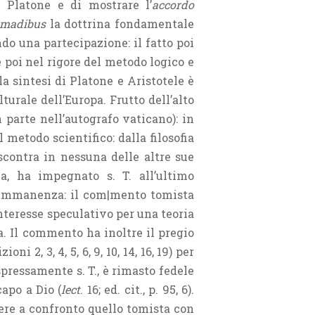
 Platone e di mostrare l’
accordo
omadibus
la dottrina fondamentale
do una partecipazione: il fatto poi
 poi nel rigore del metodo logico e
a sintesi di Platone e Aristotele è
rale dell’Europa. Frutto dell’alto
 parte nell’autografo vaticano): in
 metodo scientifico: dalla filosofia
scontra in nessuna delle altre sue
a, ha impegnato s. T. all’ultimo
l’immanenza: il com|mento tomista
nteresse speculativo per una teoria
a. Il commento ha inoltre il pregio
ni 2, 3, 4, 5, 6, 9, 10, 14, 16, 19) per
pressamente s. T., è rimasto fedele
capo a Dio (
lect
. 16; ed. cit., p. 95, 6).
tere a confronto quello tomista con