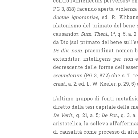
contro l’«intellectus perversus» c
PG 3, 818) facendo aperta violenza 
doctae ignorantiae
, ed. R. Kliban
platonismo del primato del bene s
a
causando»:
Sum. Theol.
, 1
, q. 5, a.
da Dio (sul primato del bene sull’e
De div. nom.
praeordinat nomen bo
extenditur, intelligens per non-
decrescente delle forme dell’esse
secundorum
(PG 3, 872) che s. T. 
creat.
, a. 2; ed. L. W. Keeler, p. 29
L’ultimo gruppo di fonti metafisi
diretto della tesi capitale della me
De Verit.
, q. 21, a. 5;
De Pot.
, q. 3, 
aristotelica, la solleva all’afferm
di causalità come processo di alte