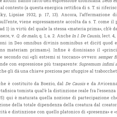
he alcuni hanno fatto dell’espressione dionisiana:
Deus es
al contesto (a questa energica rettifica di s. T. si rifer
sky, Lipsiae 1932, p. 17, 13). Ancora, l’affermazione di
ull’ente, viene espressamente accolta da s. T. come il p
 2 ad 1) in virtù del quale la stessa «materia prima», ch’è 
ssere, v.
Q. de malo
, q. I, a. 2. Anche
In l. De Causis
, lect. 4
ni in Deo omnibus divinis nominibus et dicit| quod e
ens materiam primam»). Infine è dionisiano il «princi
re secondo cui «gli estremi si toccano» ovvero:
semper f
rende con espressione più trasparente:
Supremum infimi a
, 5) che gli dà una chiave preziosa per sfuggire al trabocch
che è costituito da Boezio, dal
De Causis
e da Avicenna 
tafisica tomista qual’è la distinzione reale fra l’essenza e
a. 5): qui è maturata quella nozione di partecipazione che
azione della totale dipendenza della creatura dal creator
rità e distinzione con quello platonico di «presenza» e 