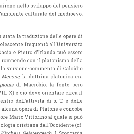
fluirono nello sviluppo del pensiero
ll’ambiente culturale del medioevo,
a stata la traduzione delle opere di
 adolescente frequentò all’Università
 Dacia e Pietro d’Irlanda può essere
, rompendo con il platonismo della
la versione-commento di Calcidio
l
Menone
; la dottrina platonica era
pionis
di Macrobio; la fonte però
 VIII-X) e ciò deve orientare circa il
tro dell’attività di s. T. e delle
e alcuna opera di Platone e conobbe
tore Mario Vittorino al quale si può
ologia cristiana dell’Occidente (cf.
 Kirche u. Geistesgesch.
, I, Stoccarda