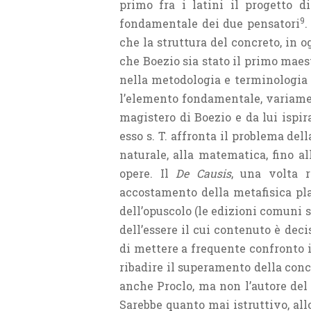
primo fra i latini il progetto d
9
fondamentale dei due pensatori
.
che la struttura del concreto, in 
che Boezio sia stato il primo maes
nella metodologia e terminologia s
l’elemento fondamentale, variamen
magistero di Boezio e da lui ispi
esso s. T. affronta il problema del
naturale, alla matematica, fino a
opere. Il
De Causis
, una volta r
accostamento della metafisica pl
dell’opuscolo (le edizioni comuni 
dell’essere il cui contenuto è dec
di mettere a frequente confronto 
ribadire il superamento della conc
anche Proclo, ma non l’autore de
Sarebbe quanto mai istruttivo, all