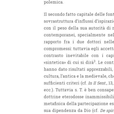
polemica.
Il secondo fatto capitale delle fon
sovrastruttura d’influssi d’ispiraz
con il peso della sua autorità d
contemporanei, specialmente nelle
rapporto fra i due dottori nell
compromessi: tuttavia egli accett
contrasto inevitabile con i cap
3
«sintetica» di cui si dirà
. Le cont
hanno dato risultati apprezzabili,
cultura, l’antica e la medievale, ch
sufficienti criteri (cf.
In II Sent
., 13
ecc.). Tuttavia s. T. è ben consap
dottrine eterodosse inammissibili p
metafisica della partecipazione esp
sua dipendenza da Dio (cf.
De spir.