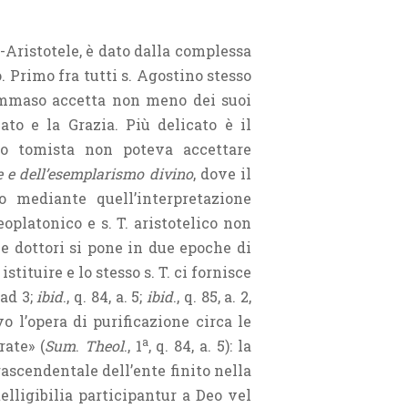
e-Aristotele, è dato dalla complessa
. Primo fra tutti s. Agostino stesso
Tommaso accetta non meno dei suoi
ato e la Grazia. Più delicato è il
smo tomista non poteva accettare
e
e dell’esemplarismo divino
, dove il
o mediante quell’interpretazione
oplatonico e s. T. aristotelico non
ue dottori si pone in due epoche di
tituire e lo stesso s. T. ci fornisce
5 ad 3;
ibid
., q. 84, a. 5;
ibid
., q. 85, a. 2,
o l’opera di purificazione circa le
a
rate» (
Sum
.
Theol
., 1
, q. 84, a. 5): la
rascendentale dell’ente finito nella
elligibilia participantur a Deo vel