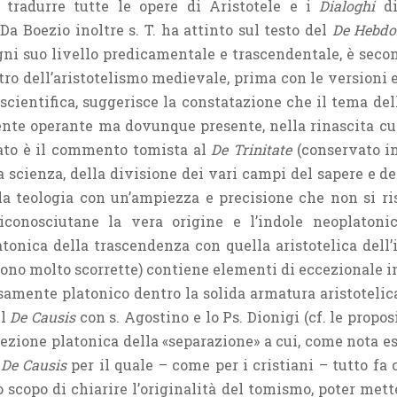
i tradurre tutte le opere di Aristotele e i
Dialoghi
di
 Da Boezio inoltre s. T. ha attinto sul testo del
De Hebd
ogni suo livello predicamentale e trascendentale, è secon
tro dell’aristotelismo medievale, prima con le versioni e
cientifica, suggerisce la constatazione che il tema dell
te operante ma dovunque presente, nella rinascita cultu
rato è il commento tomista al
De Trinitate
(conservato in
la scienza, della divisione dei vari campi del sapere e del
lla teologia con un’ampiezza e precisione che non si ri
iconosciutane la vera origine e l’indole neoplatonic
atonica della trascendenza con quella aristotelica del
sono molto scorrette) contiene elementi di eccezionale i
isamente platonico dentro la solida armatura aristotelic
il
De Causis
con s. Agostino e lo Ps. Dionigi (cf. le proposizio
ezione platonica della «separazione» a cui, come nota es
l
De Causis
per il quale – come per i cristiani – tutto fa 
o scopo di chiarire l’originalità del tomismo, poter met