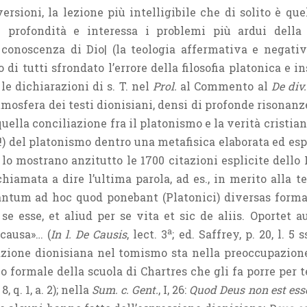
versioni, la lezione più intelligibile che di solito è qu
n profondità e interessa i problemi più ardui della
a conoscenza di Dio| (la teologia affermativa e negati
 di tutti sfrondato l’errore della filosofia platonica e i
 le dichiarazioni di s. T. nel
Prol.
al Commento al
De div
’atmosfera dei testi dionisiani, densi di profonde risonan
uella conciliazione fra il platonismo e la verità cristian
) del platonismo dentro una metafisica elaborata ed espr
 lo mostrano anzitutto le 1700 citazioni esplicite dello
hiamata a dire l’ultima parola, ad es., in merito alla t
antum ad hoc quod ponebant (Platonici) diversas formas
r se esse, et aliud per se vita et sic de aliis. Oportet
a
causa»… (
In l. De Causis
, lect. 3
; ed. Saffrey, p. 20, l. 5
azione dionisiana nel tomismo sta nella preoccupazione
 formale della scuola di Chartres che gli fa porre per t
 8, q. 1, a. 2); nella
Sum. c. Gent.
, I, 26:
Quod Deus non est es