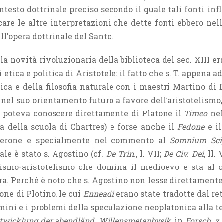
ontesto dottrinale preciso secondo il quale tali fonti in
care le altre interpretazioni che dette fonti ebbero ne
ll’opera dottrinale del Santo.
la novità rivoluzionaria della biblioteca del sec. XIII er
di etica e politica di Aristotele: il fatto che s. T. appena
gica e della filosofia naturale con i maestri Martino di
el suo orientamento futuro a favore dell’aristotelismo
o poteva conoscere direttamente di Platone il
Timeo
nel
a della scuola di Chartres) e forse anche il
Fedone
e i
icerone e specialmente nel commento al
Somnium Sci
le è stato s. Agostino (cf.
De Trin.
, l. VII;
De Civ. Dei
, ll.
nismo-aristotelismo che domina il medioevo e sta al cen
ra. Perchè è noto che s. Agostino non lesse direttament
one di Plotino, le cui
Enneadi
erano state tradotte dal re
mini e i problemi della speculazione neoplatonica alla te
ntwicklung der abendländ.
Willensmetaphysik
, in
Forsch. z.