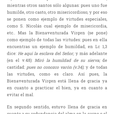
mientras otros santos sólo algunas: pues uno fue
humilde, otro casto, otro misericordioso; y por eso
se ponen como ejemplo de virtudes especiales,
como S. Nicolás cual ejemplo de misericordia,
etc.. Mas la Bienaventurada Virgen (se pone)
como ejemplo de todas las virtudes: pues en ella
encuentras un ejemplo de humildad; en Lc 1,3
dice:
He aquí la esclava del Señor;
y más adelante
(en el v.48):
Miró la humildad de su sierva;
de
castidad:
pues no conozco varón (v.34);
y de todas
las virtudes, como es claro. Así pues, la
Bienaventurada Virgen está llena de gracia ya
en cuanto a practicar el bien, ya en cuanto a
evitar el mal.
En segundo sentido, estuvo llena de gracia en
cuanto a su redundancia del alma en la carne o el