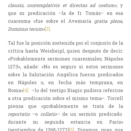
clausis, contemplativis et directas ad coelum»;
y
que su predicación –la de fr. Tomás– en esa
cuaresma «fue sobre el Avemaría
gratia plena,
Dominus tecum»
[3]
.
Tal fue la posición sostenida por el conjunto de la
crítica hasta Weisheipl, quien después de decir:
«Probablemente sermones cuaresmales; Nápoles
1273», añade: «No es seguro si estos sermones
sobre la Salutación Angélica fueron predicados
en Nápoles o, en fecha más temprana, en
Roma»
[4]
–lo del testigo Biagio pudiera referirse
a otra predicación sobre el mismo tema–. Torrell
piensa que «probablemente se trata de la
reportatio
–o
collatio–
de un sermón predicado
durante su segunda estancia en París»
(septiembre de 1268-1272)
[5]
. Digamos, pues, que