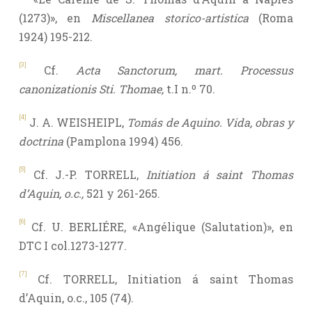
(1273)», en
Miscellanea storico-artistica
(Roma
1924) 195-212.
[3]
Cf.
Acta Sanctorum, mart. Processus
canonizationis Sti. Thomae,
t.I n.º 70.
[4]
J. A. WEISHEIPL,
Tomás de Aquino. Vida, obras y
doctrina
(Pamplona 1994) 456.
[5]
Cf. J.-P. TORRELL,
Initiation á saint Thomas
d’Aquin, o.c.,
521 y 261-265.
[6]
Cf. U. BERLIÉRE, «Angélique (Salutation)», en
DTC I col.1273-1277.
[7]
Cf. TORRELL, Initiation á saint Thomas
d’Aquin, o.c., 105 (74).