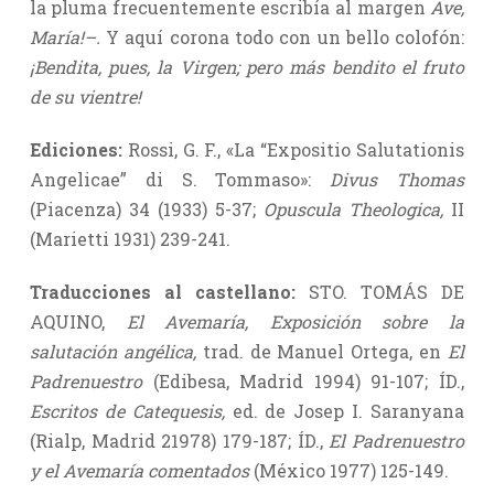
la pluma frecuentemente escribía al margen
Ave,
María!–.
Y aquí corona todo con un bello colofón:
¡Bendita, pues, la Virgen; pero más bendito el fruto
de su vientre!
Ediciones:
Rossi, G. F., «La “Expositio Salutationis
Angelicae” di S. Tommaso»:
Divus Thomas
(Piacenza) 34 (1933) 5-37;
Opuscula Theologica,
II
(Marietti 1931) 239-241.
Traducciones al castellano:
STO. TOMÁS DE
AQUINO,
El Avemaría, Exposición sobre la
salutación angélica,
trad. de Manuel Ortega, en
El
Padrenuestro
(Edibesa, Madrid 1994) 91-107; ÍD.,
Escritos de Catequesis,
ed. de Josep I. Saranyana
(Rialp, Madrid 21978) 179-187; ÍD.,
El Padrenuestro
y el Avemaría comentados
(México 1977) 125-149.