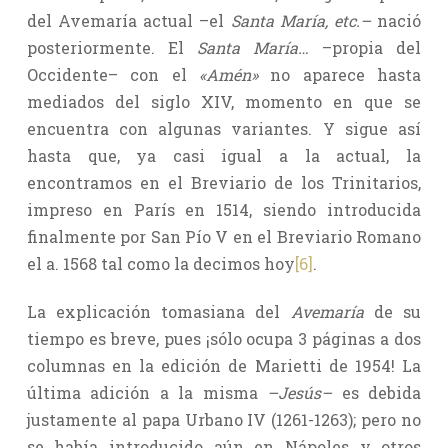
del Avemaría actual –el
Santa María, etc.–
nació
posteriormente. El
Santa María…
–propia del
Occidente– con el
«Amén»
no aparece hasta
mediados del siglo XIV, momento en que se
encuentra con algunas variantes. Y sigue así
hasta que, ya casi igual a la actual, la
encontramos en el Breviario de los Trinitarios,
impreso en París en 1514, siendo introducida
finalmente por San Pío V en el Breviario Romano
el a. 1568 tal como la decimos hoy
[6]
.
La explicación tomasiana del
Avemaría
de su
tiempo es breve, pues ¡sólo ocupa 3 páginas a dos
columnas en la edición de Marietti de 1954! La
última adición a la misma
–Jesús–
es debida
justamente al papa Urbano IV (1261-1263); pero no
se había introducido aún en Nápoles y otros