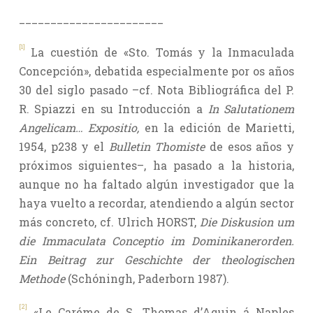
_______________________
[1]
La cuestión de «Sto. Tomás y la Inmaculada
Concepción», debatida especialmente por os años
30 del siglo pasado –cf. Nota Bibliográfica del P.
R. Spiazzi en su Introducción a
In Salutationem
Angelicam… Expositio,
en la edición de Marietti,
1954, p238 y el
Bulletin Thomiste
de esos años y
próximos siguientes–, ha pasado a la historia,
aunque no ha faltado algún investigador que la
haya vuelto a recordar, atendiendo a algún sector
más concreto, cf. Ulrich HORST,
Die Diskusion um
die Immaculata Conceptio im Dominikanerorden.
Ein Beitrag zur Geschichte der theologischen
Methode
(Schóningh, Paderborn 1987).
[2]
«Le Caréme de S. Thomas d’Aquin á Naples