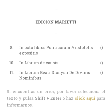
–
EDICIÓN MARIETTI
–
8.
In octo libros Politicorum Aristotelis
()
expositio
10.
In Librum de causis
()
11.
In Librum Beati Dionysii De Divinis
()
Nominibus
Si encuentras un error, por favor selecciona el
texto y pulsa
Shift + Enter
o haz
click aquí
para
informarnos.