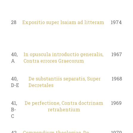
28
Expositio super Isaiam ad litteram
1974
40,
In opuscula introductio generalis,
1967
A
Contra errores Graecorum
40,
De substantiis separatis, Super
1968
D-E
Decretales
41,
De perfectione, Contra doctrinam
1969
B-
retrahentium
C
42
Compendium theologiae, De
1979