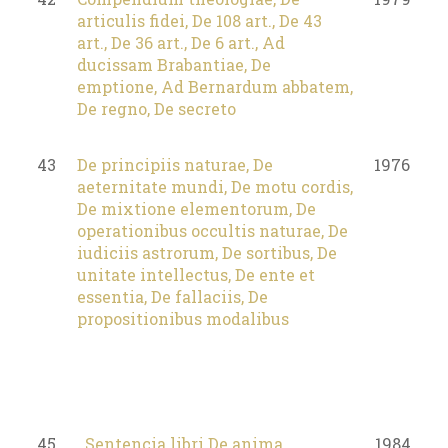
articulis fidei, De 108 art., De 43
art., De 36 art., De 6 art., Ad
ducissam Brabantiae, De
emptione, Ad Bernardum abbatem,
De regno, De secreto
43
De principiis naturae, De
1976
aeternitate mundi, De motu cordis,
De mixtione elementorum, De
operationibus occultis naturae, De
iudiciis astrorum, De sortibus, De
unitate intellectus, De ente et
essentia, De fallaciis, De
propositionibus modalibus
45,
Sentencia libri De anima
1984