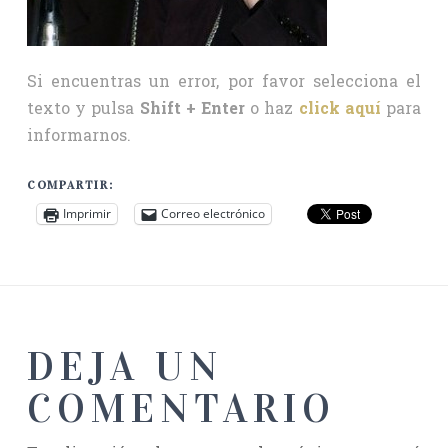
Si encuentras un error, por favor selecciona el
texto y pulsa
Shift + Enter
o haz
click aquí
para
informarnos.
COMPARTIR:
Imprimir
Correo electrónico
DEJA UN
COMENTARIO