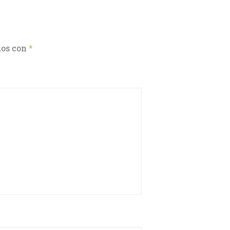
dos con
*