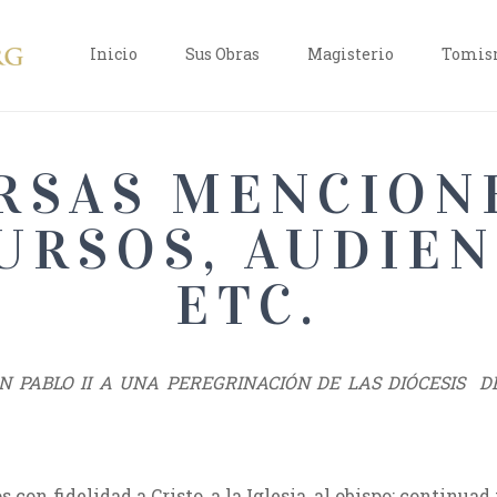
Inicio
Sus Obras
Magisterio
Tomism
RSAS MENCION
URSOS, AUDIEN
ETC.
 PABLO II A UNA PEREGRINACIÓN DE LAS DIÓCESIS D
con fidelidad a Cristo, a la Iglesia, al obispo; continua