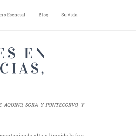
o Esencial
Blog
Su Vida
ES EN
CIAS,
E AQUINO, SORA Y PONTECORVO, Y
d manteniendo alta y límpida la fe a