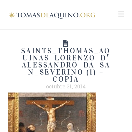
Na
SAINTS_THOMAS_AQ
UINAS_LORENZO_D’
ALESSANDRO_DA_SA
N_SEVERINO (1) –
COPIA
octubre 31, 2014