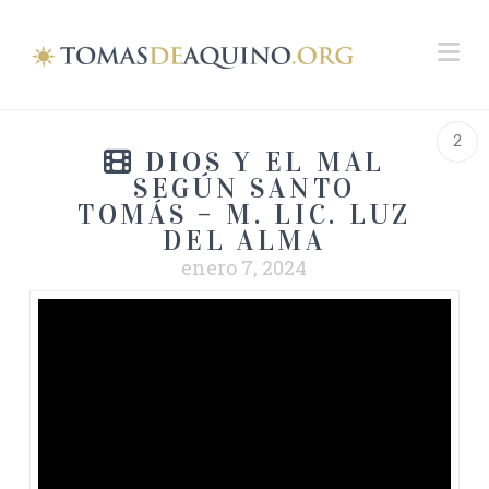
Na
2
DIOS Y EL MAL
SEGÚN SANTO
TOMÁS – M. LIC. LUZ
DEL ALMA
enero 7, 2024