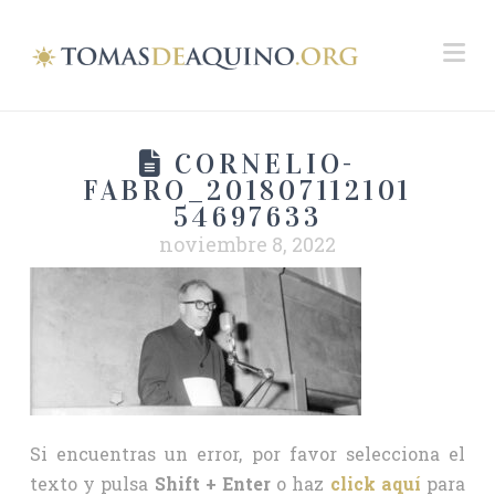
Na
CORNELIO-
FABRO_201807112101
54697633
noviembre 8, 2022
Si encuentras un error, por favor selecciona el
texto y pulsa
Shift + Enter
o haz
click aquí
para