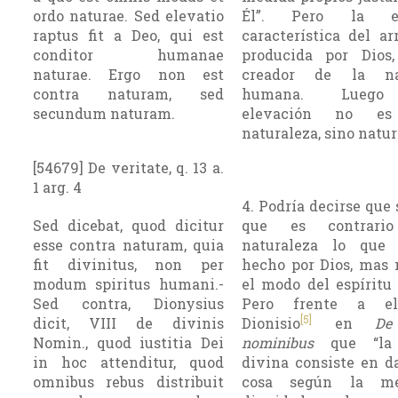
ordo naturae. Sed elevatio
Él”. Pero la el
raptus fit a Deo, qui est
característica del ar
conditor humanae
producida por Dios
naturae. Ergo non est
creador de la nat
contra naturam, sed
humana. Luego
secundum naturam.
elevación no es
naturaleza, sino natur
[54679] De veritate, q. 13 a.
1 arg. 4
4. Podría decirse que 
Sed dicebat, quod dicitur
que es contrar
esse contra naturam, quia
naturaleza lo que
fit divinitus, non per
hecho por Dios, mas
modum spiritus humani.-
el modo del espírit
Sed contra, Dionysius
Pero frente a el
[5]
dicit, VIII de divinis
Dionisio
en
De
Nomin., quod iustitia Dei
nominibus
que “la j
in hoc attenditur, quod
divina consiste en d
omnibus rebus distribuit
cosa según la m