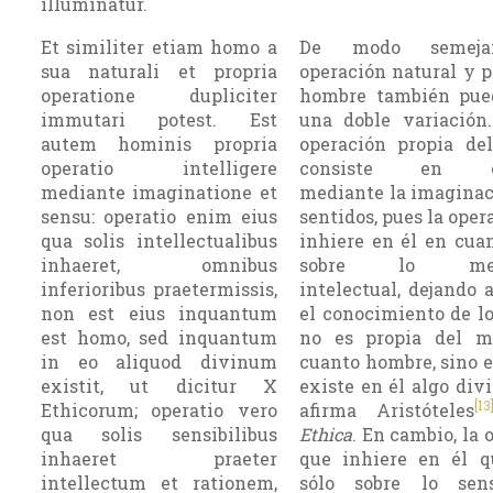
illuminatur.
Et similiter etiam homo a
De modo semeja
sua naturali et propria
operación natural y p
operatione dupliciter
hombre también pued
immutari potest. Est
una doble variación
autem hominis propria
operación propia de
operatio intelligere
consiste en en
mediante imaginatione et
mediante la imaginac
sensu: operatio enim eius
sentidos, pues la oper
qua solis intellectualibus
inhiere en él en cua
inhaeret, omnibus
sobre lo mer
inferioribus praetermissis,
intelectual, dejando 
non est eius inquantum
el conoci­miento de lo
est homo, sed inquantum
no es propia del 
in eo aliquod divinum
cuanto hombre, sino 
existit, ut dicitur X
existe en él algo div
[13
Ethicorum; operatio vero
afirma Aristóteles
qua solis sensibilibus
Ethica
. En cambio, la 
inhaeret praeter
que inhiere en él q
intellectum et rationem,
sólo sobre lo sens