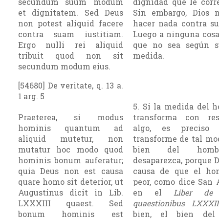
secundum suum modum
dignidad que le corr
et dignitatem. Sed Deus
Sin embargo, Dios 
non potest aliquid facere
hacer nada contra su 
contra suam iustitiam.
Luego a ninguna cos
Ergo nulli rei aliquid
que no sea según s
tribuit quod non sit
medida.
secundum modum eius.
[54680] De veritate, q. 13 a.
1 arg. 5
5. Si la medida del 
Praeterea, si modus
transforma con re
hominis quantum ad
algo, es preciso
aliquid mutetur, non
transforme de tal mo
mutatur hoc modo quod
bien del hom
hominis bonum auferatur;
desaparezca, porque D
quia Deus non est causa
causa de que el ho
quare homo sit deterior, ut
peor, como dice San 
Augustinus dicit in Lib.
en el
Liber de 
LXXXIII quaest. Sed
quaestionibus LXXXII
bonum hominis est
bien, el bien del