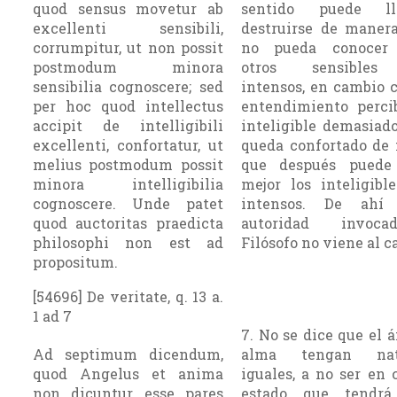
quod sensus movetur ab
sentido puede l
excellenti sensibili,
destruirse de maner
corrumpitur, ut non possit
no pueda conocer 
postmodum minora
otros sensible
sensibilia cognoscere; sed
intensos, en cambio 
per hoc quod intellectus
entendimiento perci
accipit de intelligibili
inteligible demasiad
excellenti, confortatur, ut
queda confortado de
melius postmodum possit
que después puede
minora intelligibilia
mejor los inteligib
cognoscere. Unde patet
intensos. De ahí
quod auctoritas praedicta
autoridad invoc
philosophi non est ad
Filósofo no viene al c
propositum.
[54696] De veritate, q. 13 a.
1 ad 7
7. No se dice que el á
Ad septimum dicendum,
alma tengan natu
quod Angelus et anima
iguales, a no ser en 
non dicuntur esse pares
estado que tendrá