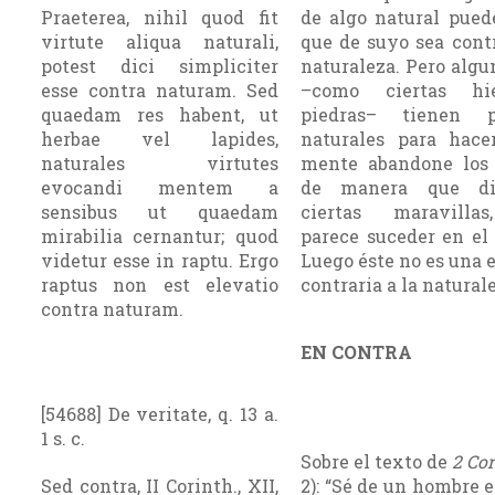
Praeterea, nihil quod fit
de algo natural pued
virtute aliqua naturali,
que de suyo sea contr
potest dici simpliciter
naturaleza. Pero algu
esse contra naturam. Sed
–como ciertas hi
quaedam res habent, ut
piedras– tienen p
herbae vel lapides,
naturales para hace
naturales virtutes
mente abandone los 
evocandi mentem a
de manera que dis
sensibus ut quaedam
ciertas maravilla
mirabilia cernantur; quod
parece suceder en el 
videtur esse in raptu. Ergo
Luego éste no es una 
raptus non est elevatio
contraria a la natural
contra naturam.
EN CONTRA
[54688] De veritate, q. 13 a.
1 s. c.
Sobre el texto de
2 Cor
Sed contra, II Corinth., XII,
2): “Sé de un hombre e