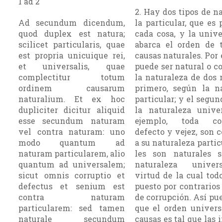
1 ad 2
2. Hay dos tipos de na
Ad secundum dicendum,
la particular, que es 
quod duplex est natura;
cada cosa, y la unive
scilicet particularis, quae
abarca el orden de 
est propria unicuique rei,
causas naturales. Por 
et universalis, quae
puede ser natural o co
complectitur totum
la naturaleza de dos 
ordinem causarum
primero, según la na
naturalium. Et ex hoc
particular; y el segun
dupliciter dicitur aliquid
la naturaleza unive
esse secundum naturam
ejemplo, toda cor
vel contra naturam: uno
defecto y vejez, son c
modo quantum ad
a su naturaleza partic
naturam particularem, alio
les son naturales 
quantum ad universalem;
naturaleza univer
sicut omnis corruptio et
virtud de la cual tod
defectus et senium est
puesto por contrarios 
contra naturam
de corrupción. Así pue
particularem: sed tamen
que el orden univers
naturale secundum
causas es tal que las 