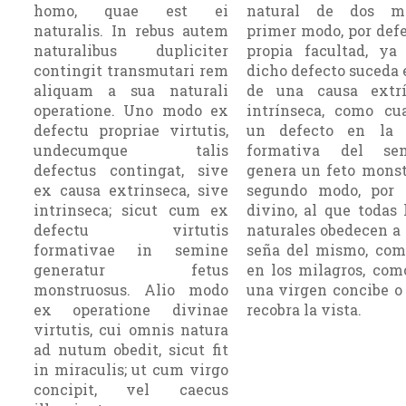
homo, quae est ei
natural de dos mo
naturalis. In rebus autem
primer modo, por defe
naturalibus dupliciter
propia facul­tad, y
contingit transmutari rem
dicho defecto suceda 
aliquam a sua naturali
de una causa extr
operatione. Uno modo ex
intrín­seca, como c
defectu propriae virtutis,
un defecto en la 
undecumque talis
formativa del se
defectus contingat, sive
genera un feto monst
ex causa extrinseca, sive
segundo modo, por 
intrinseca; sicut cum ex
divino, al que todas l
defectu virtutis
naturales obedecen a
formativae in semine
seña del mismo, com
generatur fetus
en los mila­gros, co
monstruosus. Alio modo
una virgen concibe o
ex operatione divinae
recobra la vista.
virtutis, cui omnis natura
ad nutum obedit, sicut fit
in miraculis; ut cum virgo
concipit, vel caecus