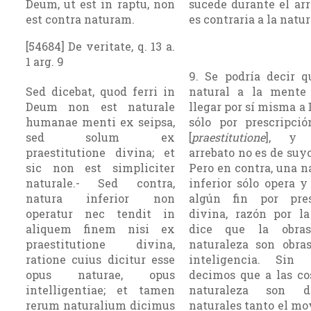
Deum, ut est in raptu, non
sucede durante el arr
est contra naturam.
es contraria a la natur
[54684] De veritate, q. 13 a.
1 arg. 9
9. Se podría decir 
Sed dicebat, quod ferri in
natural a la ment
Deum non est naturale
llegar por sí misma a 
humanae menti ex seipsa,
sólo por prescripci
sed solum ex
[
praestitutione
], y 
praestitutione divina; et
arrebato no es de suyo
sic non est simpliciter
Pero en contra, una n
naturale.- Sed contra,
inferior sólo opera y
natura inferior non
algún fin por pres
operatur nec tendit in
divina, razón por l
aliquem finem nisi ex
dice que la obra
praestitutione divina,
naturaleza son obra
ratione cuius dicitur esse
inteligencia. Sin 
opus naturae, opus
decimos que a las co
intelligentiae; et tamen
naturaleza son 
rerum naturalium dicimus
naturales tanto el m