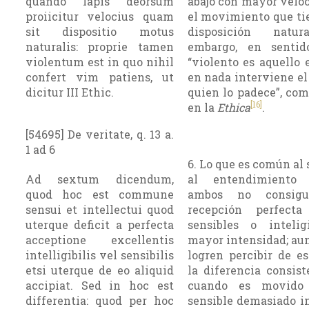
quando lapis deorsum
abajo con mayor velo
proiicitur velocius quam
el movimiento que ti
sit dispositio motus
disposición natur
naturalis: proprie tamen
embargo, en sentid
violentum est in quo nihil
“violento es aquello 
confert vim patiens, ut
en nada interviene el
dicitur III Ethic.
quien lo padece”, com
[16]
en la
Ethica
.
[54695] De veritate, q. 13 a.
1 ad 6
6. Lo que es común al 
Ad sextum dicendum,
al entendimiento
quod hoc est commune
ambos no consig
sensui et intellectui quod
recepción perfect
uterque deficit a perfecta
sensibles o intelig
acceptione excellentis
mayor intensidad; aun
intelligibilis vel sensibilis
logren percibir de es
etsi uterque de eo aliquid
la diferencia consis
accipiat. Sed in hoc est
cuando es movido
differentia: quod per hoc
sensible demasiado in