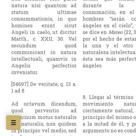
natura nisi quantum ad
durante la ú
statum ultimae
consumación, en el
consummationis, in quo
hombres “serán c
homines erunt sicut
ángeles en el cielo”,
Angeli in caelo, ut dicitur
se dice en
Mateo
(22, 3
Matth., c. XXII, 30. Vel
por el hecho de esta
secundum quod
la una y el otro
communicant in natura
naturaleza inte­lectua
intellectuali, quamvis in
ésta sea más perfec
Angelis perfectior
ángeles.
inveniatur.
[54697] De veritate, q. 13 a.
1 ad 8
8. Llegar al término
Ad octavum dicendum,
movimiento nat
quod perventio ad
ciertamente natural, 
terminum motus naturalis
principio del mismo o 
☰
est naturalis, non quidem
a la mitad de él, y po
in principio vel medio, sed
argumento no es cond