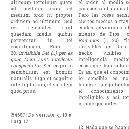
ultimum terminum quam
el orden al medio s
ad medium, cum ad
por causa del orden al
medium ordo fit propter
Pero las cosas sens
ordinem ad ultimum. Sed
ciertos medios a trav
res sensibiles sunt
cuales advenimos al
quaedam media quibus
miento de Dios –
pervenitur in Dei
Romanos
(1, 20): “l
cognitionem; Rom. I,
invisibles de Dio
20:
invisibilia Dei (…) per ea
hecho visible
quae facta sunt, intellecta,
inteligencia medi
conspiciuntur
. Sed cognitio
cosas que han sido c
sensibilium est homini
Es así que el conoci
naturalis. Ergo et cognitio
lo sensible es na
intelligibilium; et sic idem
hombre. Luego tambi
quod prius.
el conocimient
inteligible, y así t
mismo que antes.
[54687] De veritate, q. 13 a.
1 arg. 12
12. Nada que se haga 