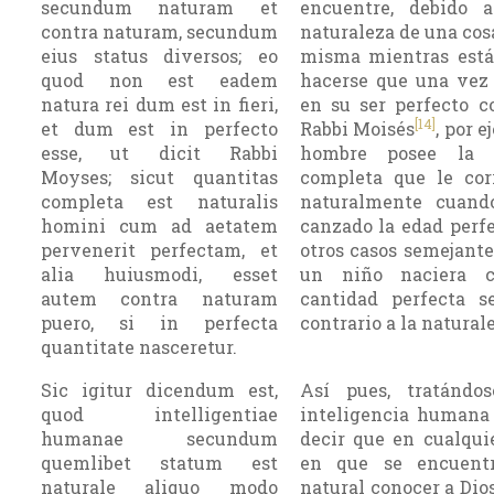
secundum naturam et
encuentre, debido 
contra naturam, secundum
naturaleza de una cosa
eius status diversos; eo
misma mientras está
quod non est eadem
hacerse que una vez
natura rei dum est in fieri,
en su ser perfecto 
[14]
et dum est in perfecto
Rabbi Moisés
, por e
esse, ut dicit Rabbi
hom­bre posee la 
Moyses; sicut quantitas
completa que le cor
completa est naturalis
naturalmente cuand
homini cum ad aetatem
canzado la edad perfe
pervenerit perfectam, et
otros casos semejantes
alia huiusmodi, esset
un niño naciera c
autem contra naturam
cantidad perfecta s
puero, si in perfecta
contrario a la natural
quantitate nasceretur.
Sic igitur dicendum est,
Así pues, tratándo
quod intelligentiae
inteligencia humana
humanae secundum
decir que en cual­qui
quemlibet statum est
en que se encuent
naturale aliquo modo
natural conocer a Dios