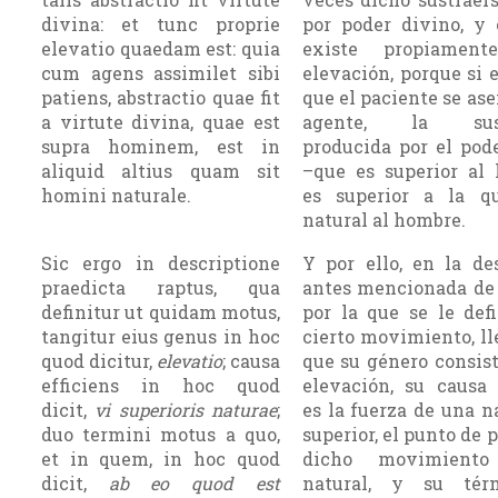
divina: et tunc proprie
por poder divino, y
elevatio quaedam est: quia
existe propiament
cum agens assimilet sibi
elevación, porque si 
patiens, abstractio quae fit
que el paciente se ase
a virtute divina, quae est
agente, la sust
supra hominem, est in
producida por el pod
aliquid altius quam sit
–que es superior al
homini naturale.
es supe­rior a la q
natural al hombre.
Sic ergo in descriptione
Y por ello, en la de
praedicta raptus, qua
antes mencionada de 
definitur ut quidam motus,
por la que se le de
tangitur eius genus in hoc
cierto movimiento, l
quod dicitur,
elevatio
; causa
que su género consis
efficiens in hoc quod
ele­vación, su causa 
dicit,
vi superioris naturae
;
es la fuerza de una n
duo termini motus a quo,
superior, el punto de 
et in quem, in hoc quod
dicho movimient
dicit,
ab eo quod est
natural, y su tér