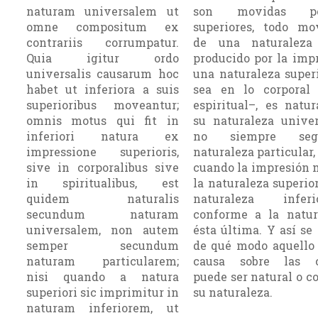
naturam universalem ut
son movidas p
omne compositum ex
superiores, todo mo
contrariis corrumpatur.
de una naturaleza 
Quia igitur ordo
producido por la imp
universalis causarum hoc
una naturaleza super
habet ut inferiora a suis
sea en lo corporal
superioribus moveantur;
espiritual–, es natu
omnis motus qui fit in
su naturaleza unive
inferiori natura ex
no siempre se
impressione superioris,
naturaleza particular,
sive in corporalibus sive
cuando la impresión
in spiritualibus, est
la naturaleza superior
quidem naturalis
naturaleza infe
secundum naturam
conforme a la natur
universalem, non autem
ésta última. Y así se
semper secundum
de qué modo aque­llo
naturam particularem;
causa sobre las cr
nisi quando a natura
puede ser natural o co
superiori sic imprimitur in
su natura­leza.
naturam inferiorem, ut