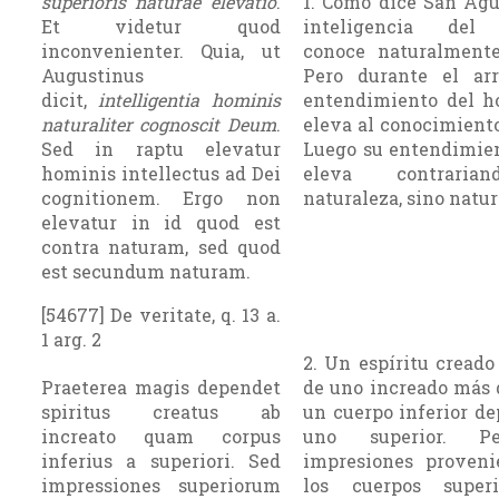
superioris naturae elevatio
.
1. Como dice San Agu
Et videtur quod
inteligencia del
inconvenienter. Quia, ut
conoce naturalmente
Augustinus
Pero durante el arr
dicit,
intelligentia hominis
entendimiento del h
naturaliter cognoscit Deum
.
eleva al cono­cimiento
Sed in raptu elevatur
Luego su entendimie
hominis intellectus ad Dei
eleva contrari
cognitionem. Ergo non
naturale­za, sino natu
elevatur in id quod est
contra naturam, sed quod
est secundum naturam.
[54677] De veritate, q. 13 a.
1 arg. 2
2. Un espíritu cread
Praeterea magis dependet
de uno increado más 
spiritus creatus ab
un cuerpo infe­rior d
increato quam corpus
uno superior. P
inferius a superiori. Sed
impresiones proveni
impressiones superiorum
los cuerpos super