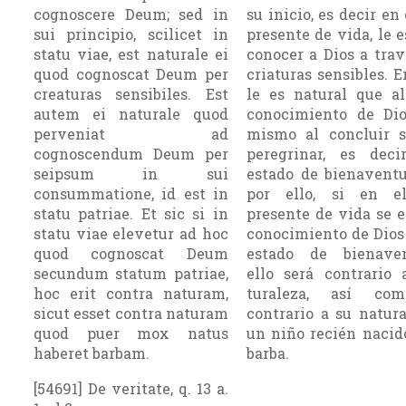
cognoscere Deum; sed in
su inicio, es decir en
sui principio, scilicet in
presente de vida, le e
statu viae, est naturale ei
conocer a Dios a trav
quod cognoscat Deum per
criaturas sensibles. 
creaturas sensibiles. Est
le es natural que a
autem ei naturale quod
conocimiento de Dio
perveniat ad
mismo al concluir s
cognoscendum Deum per
peregrinar, es deci
seipsum in sui
estado de bie­navent
consummatione, id est in
por ello, si en e
statu patriae. Et sic si in
presente de vida se e
statu viae elevetur ad hoc
conoci­miento de Dios
quod cognoscat Deum
estado de bienaven
secundum statum patriae,
ello será contrario
hoc erit contra naturam,
turaleza, así com
sicut esset contra naturam
contrario a su natur
quod puer mox natus
un niño recién nacido
haberet barbam.
barba.
[54691] De veritate, q. 13 a.