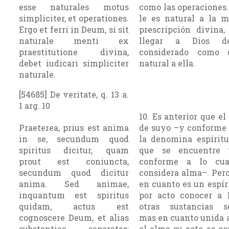
esse naturales motus
como las operacio­nes.
simpliciter, et operationes.
le es natural a la 
Ergo et ferri in Deum, si sit
prescripción divina
naturale menti ex
llegar a Dios d
praestitutione divina,
considerado como 
debet iudicari simpliciter
natural a ella.
naturale.
[54685] De veritate, q. 13 a.
1 arg. 10
10. Es anterior que el
Praeterea, prius est anima
de suyo –y conforme 
in se, secundum quod
la denomina espírit
spiritus dicitur, quam
que se encuentre 
prout est coniuncta,
conforme a lo cua
secundum quod dicitur
considera al­ma–. Pero
anima. Sed animae,
en cuanto es un espíri
inquantum est spiritus
por acto conocer a 
quidam, actus est
otras sustancias se
cognoscere Deum, et alias
mas en cuanto unida a
substantias separatas;
el alma su acto es co