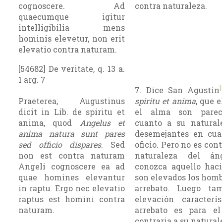
cognoscere. Ad
contra natura­leza.
quaecumque igitur
intelligibilia mens
hominis elevetur, non erit
elevatio contra naturam.
[54682] De veritate, q. 13 a.
1 arg. 7
[
7. Dice San Agustín
Praeterea, Augustinus
spiritu et anima
, que 
dicit in Lib. de spiritu et
el alma son pa­re
anima, quod
Angelus et
cuanto a su natural
anima natura sunt pares
desemejantes en cua
sed officio dispares
. Sed
oficio. Pero no es cont
non est contra naturam
naturaleza del án
Angeli cognoscere ea ad
conozca aquello hac
quae homines elevantur
son elevados los homb
in raptu. Ergo nec elevatio
arrebato. Luego ta
raptus est homini contra
elevación caracterí
naturam.
arrebato es para e
contraria a su natural