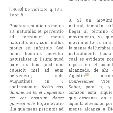
[54683] De veritate, q. 13 a.
1 arg. 8
8. Si un movimi
Praeterea, si aliquis motus
natural, también ser
sit naturalis; et perventio
llegar al término d
ad terminum motus
movimiento, ya qu
naturalis erit, cum nullus
movimiento es infin
motus sit infinitus. Sed
la mente del hom­bre
mens hominis movetur
naturalmente hacia 
naturaliter in Deum; quod
cual es evidente po
patet ex hoc quod non
reposa en él cuan
quiescit nisi ad eum
alcanzado, de ahí
[11]
pervenerit; unde
Agustín
afirm
Augustinus in I
Confessiones
: “Nos 
confessionum:
fecisti nos,
Señor, para ti, y
domine, ad te; et inquietum
corazón está inquie
est cor nostrum donec
que descanse en ti
quiescat in te
. Ergo elevatio
aquella elevación por 
illa qua mens pertingit ad
mente alcanza a Di