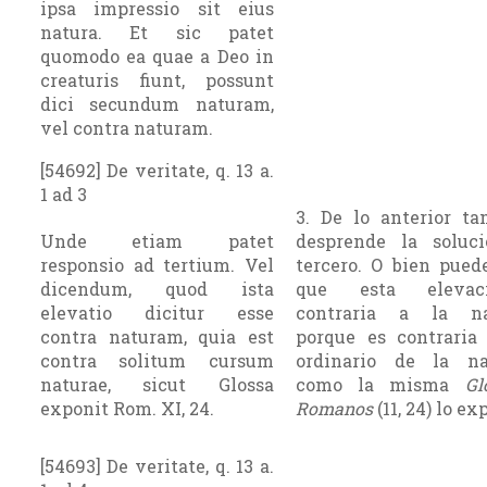
ipsa impressio sit eius
natura. Et sic patet
quomodo ea quae a Deo in
creaturis fiunt, possunt
dici secundum naturam,
vel contra naturam.
[54692] De veritate, q. 13 a.
1 ad 3
3. De lo anterior t
Unde etiam patet
desprende la soluc
responsio ad tertium. Vel
tercero. O bien pued
dicendum, quod ista
que esta eleva
elevatio dicitur esse
contraria a la na
contra naturam, quia est
porque es contraria
contra solitum cursum
ordinario de la nat
naturae, sicut Glossa
como la misma
Gl
exponit Rom. XI, 24.
Romanos
(11, 24) lo ex
[54693] De veritate, q. 13 a.