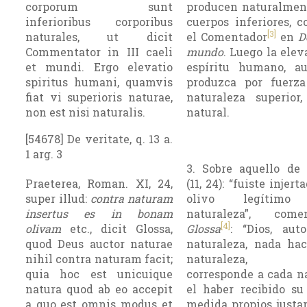
corporum sunt
producen naturalmen
inferioribus corporibus
cuerpos inferiores, 
[3]
naturales, ut dicit
el Comentador
en
D
Commentator in III caeli
mundo
. Luego la elev
et mundi. Ergo elevatio
espíritu humano, a
spiritus humani, quamvis
produzca por fuerz
fiat vi superioris naturae,
naturaleza superior
non est nisi naturalis.
natural.
[54678] De veritate, q. 13 a.
1 arg. 3
3. Sobre aquello de
Praeterea, Roman. XI, 24,
(11, 24): “fuiste injer
super illud:
contra naturam
olivo legítimo
insertus es in bonam
naturaleza”, com
[4]
olivam
etc., dicit Glossa,
Glossa
: “Dios, aut
quod Deus auctor naturae
naturaleza, nada ha
nihil contra naturam facit;
naturaleza, 
quia hoc est unicuique
corresponde a cada n
natura quod ab eo accepit
el haber recibido s
a quo est omnis modus et
medida propios just