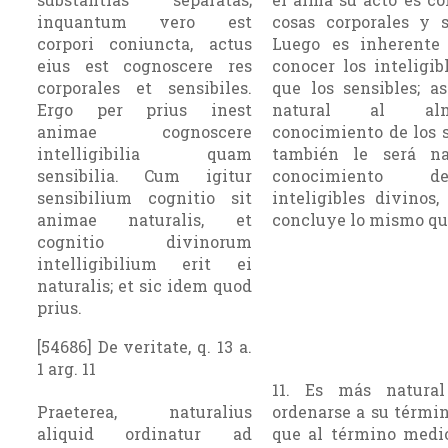
inquantum vero est
cosas corporales y s
corpori coniuncta, actus
Luego es inherente
eius est cognoscere res
conocer los inteligib
corporales et sensibiles.
que los sensibles; as
Ergo per prius inest
natural al a
animae cognoscere
conocimiento de los s
intelligibilia quam
también le será na
sensibilia. Cum igitur
conocimiento 
sensibilium cognitio sit
inteligibles divi­nos,
animae naturalis, et
concluye lo mismo qu
cognitio divinorum
intelligibilium erit ei
naturalis; et sic idem quod
prius.
[54686] De veritate, q. 13 a.
1 arg. 11
11. Es más natura
Praeterea, naturalius
ordenarse a su térmi
aliquid ordinatur ad
que al término me­di