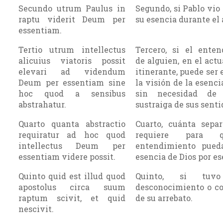
Secundo utrum Paulus in
Segundo, si Pablo vio 
raptu viderit Deum per
su esencia durante el 
essentiam.
Tertio utrum intellectus
Tercero, si el ente
alicuius viatoris possit
de alguien, en el actu
elevari ad videndum
itinerante, puede ser 
Deum per essentiam sine
la visión de la esenci
hoc quod a sensibus
sin necesidad de
abstrahatur.
sustraiga de sus senti
Quarto quanta abstractio
Cuarto, cuánta sepa
requiratur ad hoc quod
requiere para 
intellectus Deum per
entendimiento pued
essentiam videre possit.
esencia de Dios por es
Quinto quid est illud quod
Quinto, si tuv
apostolus circa suum
desconocimiento o c
raptum scivit, et quid
de su arrebato.
nescivit.