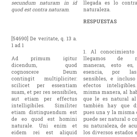
secundum naturam in id
llegada es lo contra
quod est contra naturam
.
naturaleza.
RESPUESTAS
[54690] De veritate, q. 13 a.
1 ad 1
1. Al conocimiento
Ad primum igitur
llegamos de mú
dicendum, quod
maneras, esto es,
cognoscere Deum
esencia, por la
contingit multipliciter:
sensibles, e inclus
scilicet per essentiam
efectos inteligible
suam, et per res sensibiles,
misma manera, al hab
aut etiam per effectus
que le es natural a
intelligibiles. Similiter
también hay que dis
etiam distinguendum est
pues una y la misma 
de eo quod est homini
puede ser natural o co
naturale. Uni enim et
su na­turaleza, de ac
eidem rei est aliquid
los diversos estados 