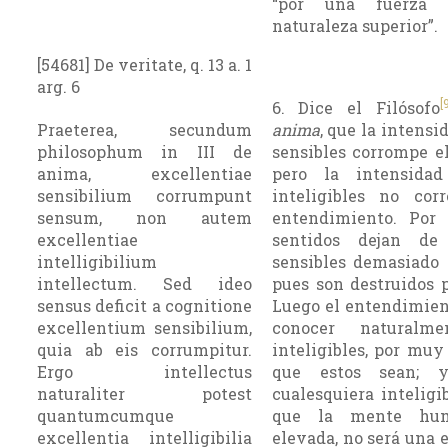
“por una fuerza
naturaleza superior”.
[54681] De veritate, q. 13 a. 1
arg. 6
[
6. Dice el Filósofo
Praeterea, secundum
anima
, que la intensi
philosophum in III de
sensibles corrom­pe el
anima, excellentiae
pero la intensida
sensibilium corrumpunt
inteligibles no cor
sensum, non autem
entendimien­to. Por 
excellentiae
sentidos dejan de
intelligibilium
sensibles demasiado 
intellectum. Sed ideo
pues son destruidos p
sensus deficit a cognitione
Luego el entendimie
excellentium sensibilium,
conocer naturalme
quia ab eis corrumpitur.
inteligibles, por muy
Ergo intellectus
que estos sean; 
naturaliter potest
cualesquiera inteligib
quantumcumque
que la mente hu
excellentia intelligibilia
elevada, no será una 