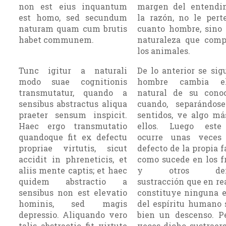
non est eius inquantum
margen del en­tendi
est homo, sed secundum
la razón, no le per
naturam quam cum brutis
cuanto hombre, sino
habet communem.
natura­leza que com
los animales.
Tunc igitur a naturali
De lo anterior se sig
modo suae cognitionis
hombre cambia 
transmutatur, quando a
natural de su conoc
sensibus abstractus aliqua
cuando, separándos
praeter sensum inspicit.
sentidos, ve algo má
Haec ergo transmutatio
ellos. Luego este
quandoque fit ex defectu
ocurre unas veces
propriae virtutis, sicut
defecto de la propia f
accidit in phreneticis, et
como suce­de en los f
aliis mente captis; et haec
y otros deme
quidem abstractio a
sustracción que en re
sensibus non est elevatio
constitu­ye ninguna 
hominis, sed magis
del espíritu humano
depressio. Aliquando vero
bien un descenso. P
talis abstractio fit virtute
veces dicho sustraer