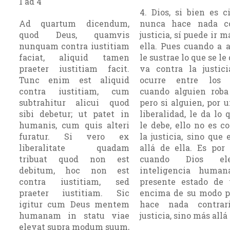
1 ad 4
4. Dios, si bien es c
Ad quartum dicendum,
nunca hace nada c
quod Deus, quamvis
justicia, sí puede ir m
nunquam contra iustitiam
ella. Pues cuando a 
faciat, aliquid tamen
le sustrae lo que se le 
praeter iustitiam facit.
va contra la justic
Tunc enim est aliquid
ocurre entre los 
contra iustitiam, cum
cuando alguien roba
subtrahitur alicui quod
pero si alguien, por u
sibi debetur; ut patet in
liberalidad, le da lo 
humanis, cum quis alteri
le debe, ello no es co
furatur. Si vero ex
la justicia, sino que 
liberalitate quadam
allá de ella. Es por 
tribuat quod non est
cuando Dios el
debitum, hoc non est
inteligencia huma
contra iustitiam, sed
presente estado de 
praeter iustitiam. Sic
encima de su modo p
igitur cum Deus mentem
hace nada contrar
humanam in statu viae
justicia, sino más allá 
elevat supra modum suum,