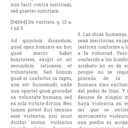
non facit contra iustitiam,
sed praeter iustitiam.
[54694] De veritate, q. 13 a.
1 ad 5
5. Las obras humanas,
Ad quintum dicendum,
sean meritorias, exig
quod opus hominis ex hoc
realicen con­forme a l
quod meriti habet
a la voluntad. Pero
bonitatem, exigit ut sit
conferido a los hombr
secundum rationem et
arrebato no es de e
voluntatem. Sed bonum
porque no se requ
quod ei confertur in raptu,
proceda de la v
non est huiusmodi; unde
humana sino exclus
non oportet quod procedat
del poder de Dios. Y
ex voluntate humana, sed
decirse de ningún 
ex sola virtute divina. Nec
haya violencia en e
tamen potest dici omnino
ser que se entie
esse violentia, nisi sicut
movimiento vio­lent
dicitur motus violentus
una piedra es arroj