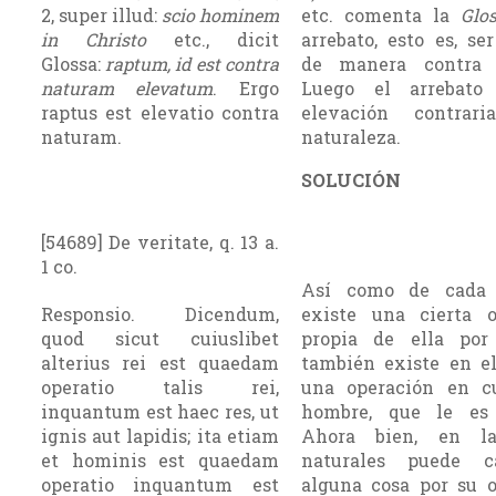
2, super illud:
scio hominem
etc. co­menta la
Glo
in Christo
etc., dicit
arrebato, esto es, se
Glossa:
raptum, id est contra
de manera contra n
naturam elevatum
. Ergo
Luego el arrebato
raptus est elevatio contra
elevación contrar
naturam.
naturaleza.
SOLUCIÓN
[54689] De veritate, q. 13 a.
1 co.
Así como de cada 
Responsio. Dicendum,
existe una cierta o
quod sicut cuiuslibet
propia de ella por 
alterius rei est quaedam
también existe en e
operatio talis rei,
una operación en c
inquantum est haec res, ut
hombre, que le es 
ignis aut lapidis; ita etiam
Ahora bien, en la
et hominis est quaedam
naturales puede c
operatio inquantum est
alguna cosa por su 