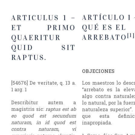
ARTÍCULO 1 
ARTICULUS 1 –
QUÉ ES EL
ET PRIMO
[1
ARREBATO
QUAERITUR
QUID SIT
RAPTUS.
OBJECIONES
[54676] De veritate, q. 13 a.
Los maestros lo descr
1 arg. 1
“arrebato es la ele
algo contra natu­ral
Describitur autem a
lo natural, por la fue
magistris sic:
raptus est ab
naturaleza superior”.
eo quod est secundum
que esta defini
naturam, in id quod est
inapropiada.
contra naturam, vi