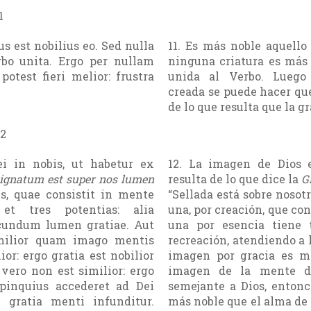
1
us est nobilius eo. Sed nulla
11. Es más noble aquello
rbo unita. Ergo per nullam
ninguna criatura es más 
otest fieri melior: frustra
unida al Verbo. Luego
creada se puede hacer que
de lo que resulta que la g
12
ei in nobis, ut habetur ex
12. La imagen de Dios 
ignatum est super nos lumen
resulta de lo que dice la
G
is, quae consistit in mente
“Sellada está sobre nosotro
t tres potentias: alia
una, por creación, que co
ecundum lumen gratiae. Aut
una por esencia tiene t
imilior quam imago mentis
recreación, atendiendo a l
ior: ergo gratia est nobilior
imagen por gracia es m
vero non est similior: ergo
imagen de la mente d
pinquius accederet ad Dei
semejante a Dios, entonc
 gratia menti infunditur.
más noble que el alma de Cr