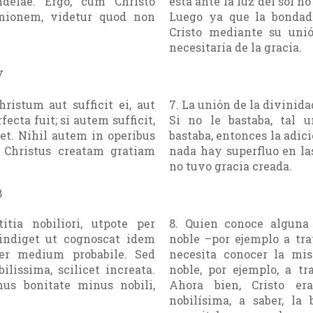
ndelae. Ergo, cum Christo
está ante la luz del sol no
 unionem, videtur quod non
Luego ya que la bondad
Cristo mediante su uni
necesitaría de la gracia.
7
hristum aut sufficit ei, aut
7. La unión de la divinidad
ecta fuit; si autem sufficit,
Si no le bastaba, tal u
ret. Nihil autem in operibus
bastaba, entonces la adici
o Christus creatam gratiam
nada hay superfluo en las
no tuvo gracia creada.
8
itia nobiliori, utpote per
8. Quien conoce alguna
ndiget ut cognoscat idem
noble –por ejemplo a tr
per medium probabile. Sed
necesita conocer la mi
ilissima, scilicet increata.
noble, por ejemplo, a t
nus bonitate minus nobili,
Ahora bien, Cristo e
nobilísima, a saber, la