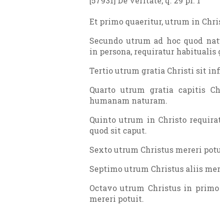
[57931] De veritate, q. 29 pr. 1
Et primo quaeritur, utrum in Chris
Secundo utrum ad hoc quod nat
in persona, requiratur habitualis 
Tertio utrum gratia Christi sit inf
Quarto utrum gratia capitis C
humanam naturam.
Quinto utrum in Christo requirat
quod sit caput.
Sexto utrum Christus mereri potu
Septimo utrum Christus aliis mere
Octavo utrum Christus in primo 
mereri potuit.