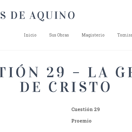
Inicio
Sus Obras
Magisterio
Tomism
TIÓN 29 – LA G
DE CRISTO
Cuestión 29
Proemio