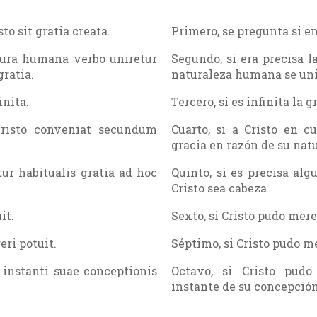
to sit gratia creata.
Primero, se pregunta si en
ura humana verbo uniretur
Segundo, si era precisa l
gratia.
naturaleza humana se unie
inita.
Tercero, si es infinita la g
hristo conveniat secundum
Cuarto, si a Cristo en c
gracia en razón de su na
ur habitualis gratia ad hoc
Quinto, si es precisa alg
Cristo sea cabeza
it.
Sexto, si Cristo pudo mer
ri potuit.
Séptimo, si Cristo pudo m
instanti suae conceptionis
Octavo, si Cristo pud
instante de su concepció