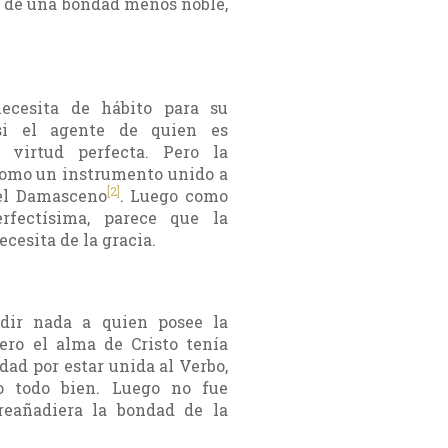
o de una bondad menos noble,
ecesita de hábito para su
 si el agente de quien es
 virtud perfecta. Pero la
como un instrumento unido a
[2]
 el Damasceno
. Luego como
rfectísima, parece que la
cesita de la gracia.
adir nada a quien posee la
ero el alma de Cristo tenía
dad por estar unida al Verbo,
o todo bien. Luego no fue
reañadiera la bondad de la