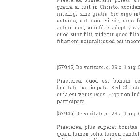
gratia, si fuit in Christo, accide
intelligi sine gratia. Sic ergo in
aeterna, aut non. Si sic, ergo f
autem non, cum filiis adoptivis 
quod sunt filii, videtur quod fil
filiationi naturali; quod est inco
[57945] De veritate, q. 29 a. 1 arg. 
Praeterea, quod est bonum pe
bonitate participata. Sed Christ
quia est verus Deus. Ergo non ind
participata.
[57946] De veritate, q. 29 a. 1 arg. 
Praeterea, plus superat bonitas
quam lumen solis, lumen candela