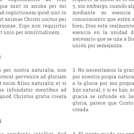
qua sunt in anima per sui
y, sin embargo, cuando al
ad cognitionem quod sint in
mediante su esencia
st animae Christi unitus per
conocimiento que estén e
rsonae. Ergo non requiritur
bien, Dios está realmente
st unio per similitudinem.
esencia en la unidad d
necesario que se una a Di
unión por semejanza.
3
 per nostra naturalia, non
3. No necesitamos la gra
oterat pervenire ad gloriam
por nuestra propia natural
t enim filius naturalis; et si
a la gloria por sus propi
tia infundatur mentibus ad
hijo natural; y si es hijo,
uod Christus gratia creata
gracia se infunde en la
gloria, parece que Crist
creada.
4
e accidente intelligi. Sed
4. El sujeto puede ser co