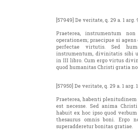
[57949] De veritate, q. 29 a. 1 arg. 
Praeterea, instrumentum non
operationem; praecipue si agens 
perfectae virtutis. Sed hum
instrumentum, divinitatis sibi 
in III libro. Cum ergo virtus divi
quod humanitas Christi gratia no
[57950] De veritate, q. 29 a. 1 arg. 
Praeterea, habenti plenitudinem 
est necesse. Sed anima Christ
habuit ex hoc ipso quod verbum f
thesaurus omnis boni. Ergo n
superadderetur bonitas gratiae.