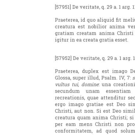
[57951] De veritate, q. 29 a. 1 arg. 1
Praeterea, id quo aliquid fit meli
creatura est nobilior anima ve
gratiam creatam anima Christi p
igitur in ea creata gratia esset.
[57952] De veritate, q. 29 a. 1 arg. 
Praeterea, duplex est imago D
Glossa, super illud, Psalm. IV, 7:
s
vultus tui, domine
: una creation
secundum unam essentiam e
recreationis, quae attenditur s
ergo imago gratiae est Deo s
Christi, aut non. Si est Deo simil
creatura quam anima Christi; si 
per eam mens Christi non pro
conformitatem, ad quod solum