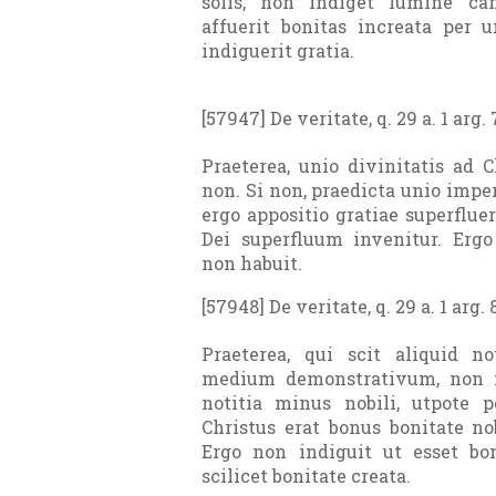
solis, non indiget lumine ca
affuerit bonitas increata per
indiguerit gratia.
[57947] De veritate, q. 29 a. 1 arg. 
Praeterea, unio divinitatis ad C
non. Si non, praedicta unio imperf
ergo appositio gratiae superflue
Dei superfluum invenitur. Erg
non habuit.
[57948] De veritate, q. 29 a. 1 arg. 
Praeterea, qui scit aliquid not
medium demonstrativum, non i
notitia minus nobili, utpote 
Christus erat bonus bonitate nob
Ergo non indiguit ut esset bo
scilicet bonitate creata.