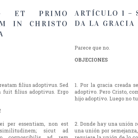
ARTÍCULO 1 – 
 – ET PRIMO
DA LA GRACIA
M IN CHRISTO
A
Parece que no.
OBJECIONES
eatam filius adoptivus. Sed
1. Por la gracia creada s
fuit filius adoptivus. Ergo
adoptivo. Pero Cristo, co
hijo adoptivo. Luego no t
2
rei per essentiam, non est
2. Donde hay una unión re
similitudinem; sicut ad
una unión por semejanza, 
io cognoscibilis ad rem
requiere la unión de lo c