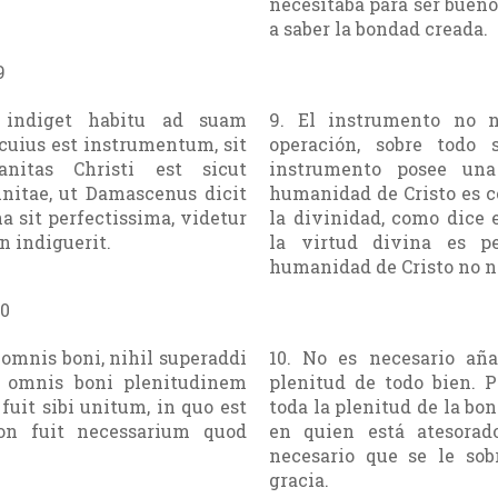
necesitaba para ser buen
a saber la bondad creada.
9
 indiget habitu ad suam
9. El instrumento no n
cuius est instrumentum, sit
operación, sobre todo
anitas Christi est sicut
instrumento posee una
unitae, ut Damascenus dicit
humanidad de Cristo es 
na sit perfectissima, videtur
la divinidad, como dice
n indiguerit.
la virtud divina es pe
humanidad de Cristo no ne
10
omnis boni, nihil superaddi
10. No es necesario añ
i omnis boni plenitudinem
plenitud de todo bien. P
uit sibi unitum, in quo est
toda la plenitud de la bon
on fuit necessarium quod
en quien está atesorad
necesario que se le sob
gracia.