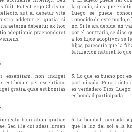
ns fuit. Potest ergo Christus
la gracia, si es que existi
tellecto, aut ei debetur vita
Luego se puede conoce
rustra addetur ei gratia: si
Conocido de este modo, o l
vita aeterna debeatur ex hoc
no. Si le era debida, en van
iatio adoptionis praeponderet
por el contrario, se dice 
nveniens.
a los hijos adoptivos se l
hijos, parecería que la fi
la filiación natural, lo qu
5
r essentiam, non indiget
5. Lo que es bueno por e
us est bonus per essentiam,
participada. Pero Cristo
iget gratia, quae est bonitas
es verdadero Dios. Luego 
es bondad participada.
6
 increata bonitatem gratiae
6. La bondad increada su
e. Sed ille cui adest lumen
que la luz del sol a la l