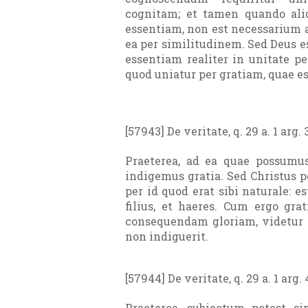
cognitam; et tamen quando ali
essentiam, non est necessarium 
ea per similitudinem. Sed Deus e
essentiam realiter in unitate pe
quod uniatur per gratiam, quae e
[57943] De veritate, q. 29 a. 1 arg. 
Praeterea, ad ea quae possumus
indigemus gratia. Sed Christus p
per id quod erat sibi naturale: es
filius, et haeres. Cum ergo gra
consequendam gloriam, videtur q
non indiguerit.
[57944] De veritate, q. 29 a. 1 arg. 
Praeterea, subiectum potest sin