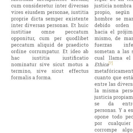
cum consideretur inter diversas
justicia nombra 
vires eiusdem personae, iustitia
propio, según
proprie dicta semper existente
hombre se man
inter diversas personas. Et huic
debido orden 
iustitiae omne peccatum
hacia el prójim
opponitur, cum per quodlibet
mismo, de ma­
peccatum aliquid de praedicto
fuerzas inf
ordine corrumpatur. Et ideo ab
sometan a las s
hac iustitia iustificatio
cual llama el 
[7]
nominatur sive sicut motus a
Ethica
jus
termino, sive sicut effectus
metafóricamen
formalis a forma.
cuanto que está
entre las divers
la misma pers
justicia propiam
se da entre
personas. Y a es
opone todo pe
por cualquie
corrompe alg