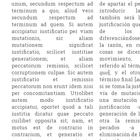
unum, secundum respectum ad
de apartar el p
terminum a quo, aliud vero
introducir la
secundum respectum ad
también será 
terminum ad quem. Si autem
justificación qu
accipiatur iustificatio per viam
de los p
mutationis, sic aliam
diferenciándos
mutationem significat
la razón, en 
iustificatio, scilicet iustitiae
cosas se dic
generationem; et aliam
movimiento,
peccatorum remissio, scilicet
referido al térm
corruptionem culpae. Sic autem
quo
]
,
y el otro
iustificatio et remissio
término final [
a
peccatorum non erunt idem nisi
si se toma la jus
per concomitantiam. Utrolibet
vía de mutaci
autem modo iustificatio
una mutación 
accipiatur, oportet quod a tali
justificación 
iustitia dicatur quae peccato
generación de la
cuilibet opposita sit; nam, et
otra la remi­
motus est de contrario in
pecados -a 
contrarium, et generatio et
eliminación de l