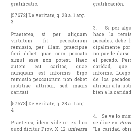
gratificatio.
gratificación.
[57672] De veritate, q. 28 a. 1 arg.
3
3. Si por algu
Praeterea, si per aliquam
hace la remi
virtutem fit peccatorum
pecados, debe h
remissio, per illam praecipue
cipalmente por
fieri debet quae cum peccato
no puede darse 
simul esse non potest. Haec
el pecado. Per
autem est caritas, quae
caridad, qu
nunquam est informis. Ergo
informe. Luego
remissio peccatorum non debet
de los pecado
iustitiae attribui, sed magis
atribuir a la jus
caritati.
bien a la caridad
[57673] De veritate, q. 28 a. 1 arg.
4
4. Se ve lo mis
Praeterea, idem videtur ex hoc
se dice en
Prov
quod dicitur Prov. X, 12:
universa
“La caridad obr