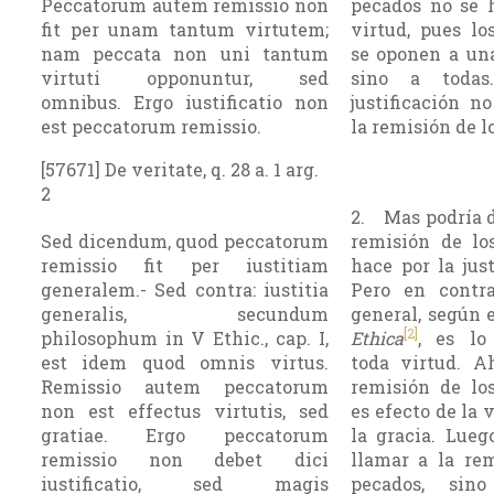
Peccatorum autem remissio non
pecados no se 
fit per unam tantum virtutem;
virtud, pues lo
nam peccata non uni tantum
se oponen a una
virtuti opponuntur, sed
sino a todas
omnibus. Ergo iustificatio non
justificación n
est peccatorum remissio.
la remisión de l
[57671] De veritate, q. 28 a. 1 arg.
2
2. Mas podría d
Sed dicendum, quod peccatorum
remisión de lo
remissio fit per iustitiam
hace por la just
generalem.- Sed contra: iustitia
Pero en contra,
generalis, secundum
general, según e
[2]
philosophum in V Ethic., cap. I,
Ethica
, es l
est idem quod omnis virtus.
toda virtud. Ah
Remissio autem peccatorum
remisión de lo
non est effectus virtutis, sed
es efecto de la 
gratiae. Ergo peccatorum
la gracia. Lueg
remissio non debet dici
llamar a la rem
iustificatio, sed magis
pecados, sin