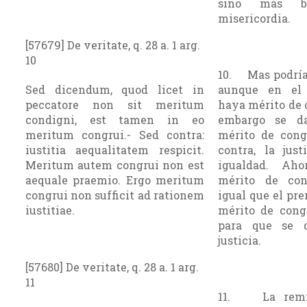
sino más b
misericordia.
[57679] De veritate, q. 28 a. 1 arg.
10
10. Mas podría 
Sed dicendum, quod licet in
aunque en el
peccatore non sit meritum
haya mérito de c
condigni, est tamen in eo
embargo se d
meritum congrui.- Sed contra:
mérito de cong
iustitia aequalitatem respicit.
contra, la just
Meritum autem congrui non est
igualdad. Aho
aequale praemio. Ergo meritum
mérito de co
congrui non sufficit ad rationem
igual que el pre
iustitiae.
mérito de cong
para que se 
justicia.
[57680] De veritate, q. 28 a. 1 arg.
11
11. La remis