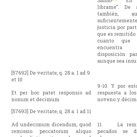
Salmo
: “En 
líbrame”. De
también, a
suficientemente
justicia por par
que es remitido 
cuanto que
encuentr
disposición par
aunque sea insuf
[57692] De veritate, q. 28 a. 1 ad 9
et 10
9-10. Y por est
Et per hoc patet responsio ad
respuesta a lo
nonum et decimum.
noveno y décim
[57693] De veritate, q. 28 a. 1 ad 11
Ad undecimum dicendum, quod
11. La remis
remissio peccatorum aliquo
pecados se d