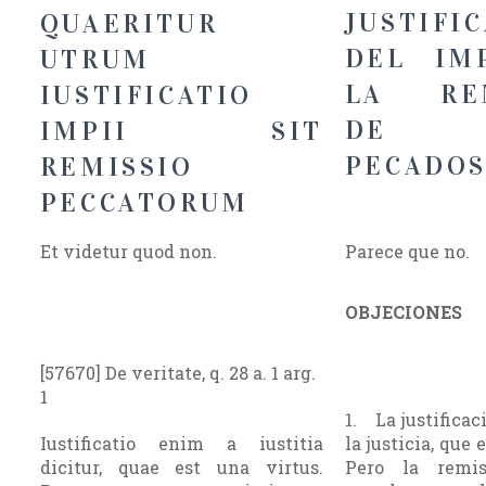
JUSTIFI
QUAERITUR
DEL IM
UTRUM
LA REM
IUSTIFICATIO
DE 
IMPII SIT
PECADO
REMISSIO
PECCATORUM
Et videtur quod non.
Parece que no.
OBJECIONES
[57670] De veritate, q. 28 a. 1 arg.
1
1. La justificac
Iustificatio enim a iustitia
la justicia, que 
dicitur, quae est una virtus.
Pero la remi