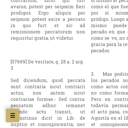
contrarium; sicut qui fuit
sí mismo al peca
avarus, potest per seipsum fieri
como el que fue
prodigus. Ergo aliquis per
por sí mism
seipsum potest exire a peccato
pródigo. Luego a
in quo fuit: et sic ad
mismo puede
remissionem peccatorum non
pecado en que e
requiritur gratia, ut videtur.
como se ve, no s
gracia para la r
pecados.
[57699] De veritate, q. 28 a. 2 arg.
3
3. Mas podría
Sed dicendum, quod peccata
los pecados so
sunt contraria sicut contrarii
como actos cont
actus, non autem sicut
no como formas
contrariae formae.- Sed contra:
Pero en contr
peccatum adhuc remanet
todavía perma
quando actu transit, ut
el acto pasa, c
☰
Augustinus dicit in Lib. de
Agustín en el l
nuptiis et concupiscentia; nec
et concupiscent