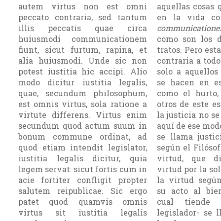
autem virtus non est omni
aquellas cosas 
peccato contraria, sed tantum
en la vida co
illis peccatis quae circa
communicatio
huiusmodi communicationem
como son los d
fiunt, sicut furtum, rapina, et
tratos. Pero est
alia huiusmodi. Unde sic non
contraria a todo
potest iustitia hic accipi. Alio
solo a aquellos
modo dicitur iustitia legalis,
se hacen en es
quae, secundum philosophum,
como el hurto,
est omnis virtus, sola ratione a
otros de este est
virtute differens. Virtus enim
la justicia no s
secundum quod actum suum in
aquí de ese modo
bonum commune ordinat, ad
se lla­ma justic
quod etiam intendit legislator,
según el Filósof
iustitia legalis dicitur, quia
virtud, que d
legem servat: sicut fortis cum in
virtud por la so
acie fortiter confligit propter
la virtud segú
salutem reipublicae. Sic ergo
su acto al bi
patet quod quamvis omnis
cual tiende 
virtus sit iustitia legalis
legislador- se l