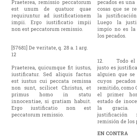
Praeterea, remissio peccatorum
pecados es una 
est unum de quatuor quae
cosas que se re
requiruntur ad iustificationem
la justificació
impii. Ergo iustificatio impii
Luego la justi
non est peccatorum remissio.
impío no es la 
los pecados.
[57681] De veritate, q. 28 a. 1 arg.
12
12. Todo el 
Praeterea, quicumque fit iustus,
justo es justifi
iustificatur. Sed aliquis factus
alguien que se 
est iustus cui peccata remissa
cuyos pecado
non sunt, scilicet Christus, et
remitido, como 
primus homo in statu
el primer ho
innocentiae, si gratiam habuit.
estado de inoce
Ergo iustificatio non est
la gracia.
peccatorum remissio.
justificació
remisión de los 
EN CONTRA