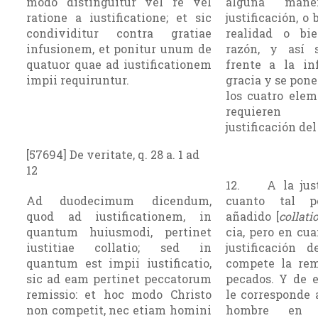
modo distinguitur vel re vel
alguna man
ratione a iustificatione; et sic
justifica­ción, o
condividitur contra gratiae
realidad o bi
infusionem, et ponitur unum de
razón, y así 
quatuor quae ad iustificationem
frente a la in
impii requiruntur.
gracia y se pon
los cuatro elem
requie­ren
justificación del
[57694] De veritate, q. 28 a. 1 ad
12
12. A la just
Ad duodecimum dicendum,
cuanto tal p
quod ad iustificationem, in
añadido [
collati
quantum huiusmodi, pertinet
cia, pero en cua
iustitiae collatio; sed in
justificación d
quantum est impii iustificatio,
compete la rem
sic ad eam pertinet peccatorum
pecados. Y de 
remissio: et hoc modo Christo
le corresponde a
non competit, nec etiam homini
hombre en 