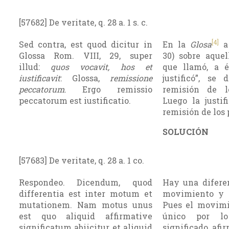
[57682] De veritate, q. 28 a. 1 s. c.
[4]
Sed contra, est quod dicitur in
En la
Glosa
Glossa Rom. VIII, 29, super
30) sobre aquel
illud:
quos vocavit, hos et
que llamó, a 
iustificavit
: Glossa,
remissione
justificó”, se 
peccatorum
. Ergo remissio
remisión de l
peccatorum est iustificatio.
Luego la justifi
remisión de los 
SOLUCIÓN
[57683] De veritate, q. 28 a. 1 co.
Respondeo. Dicendum, quod
Hay una diferen
differentia est inter motum et
movimiento y 
mutationem. Nam motus unus
Pues el movimi
est quo aliquid affirmative
único por l
significatum abiicitur, et aliquid
significado afi