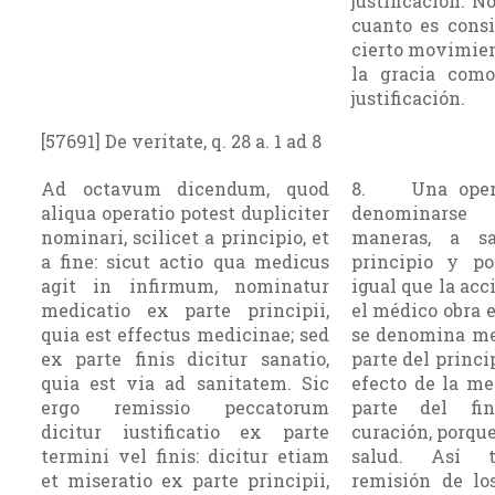
justificación. N
cuanto es consi
cierto movimien
la gracia com
justifica­ción.
[57691] De veritate, q. 28 a. 1 ad 8
Ad octavum dicendum, quod
8. Una opera
aliqua operatio potest dupliciter
denominars
nominari, scilicet a principio, et
maneras, a sa
a fine: sicut actio qua medicus
princi­pio y po
agit in infirmum, nominatur
igual que la acc
medicatio ex parte principii,
el médico obra 
quia est effectus medicinae; sed
se denomina me
ex parte finis dicitur sanatio,
parte del princi
quia est via ad sanitatem. Sic
efecto de la med
ergo remissio peccatorum
parte del fi
dicitur iustificatio ex parte
curación, porque 
termini vel finis: dicitur etiam
salud. Así t
et miseratio ex parte principii,
remisión de lo