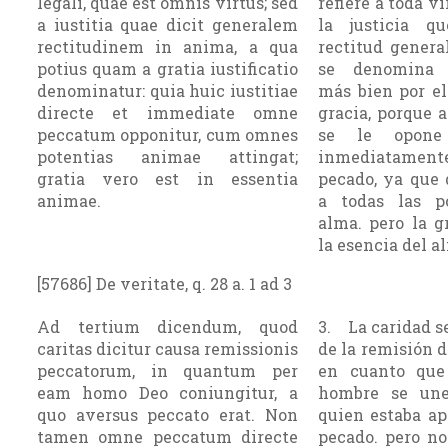
legali, quae est omnis virtus; sed
refiere a toda vi
a iustitia quae dicit generalem
la justicia q
rectitudinem in anima, a qua
rectitud genera
potius quam a gratia iustificatio
se denomina ju
denominatur: quia huic iustitiae
más bien por el
directe et immediate omne
gracia, porque a
peccatum opponitur, cum omnes
se le opone
potentias animae attingat;
inmediatam
gratia vero est in essentia
pecado, ya que 
animae.
a todas las p
alma. pero la g
la esencia del a
[57686] De veritate, q. 28 a. 1 ad 3
Ad tertium dicendum, quod
3. La caridad s
caritas dicitur causa remissionis
de la remisión d
peccatorum, in quantum per
en cuanto que
eam homo Deo coniungitur, a
hombre se une
quo aversus peccato erat. Non
quien estaba ap
tamen omne peccatum directe
pecado. pero no