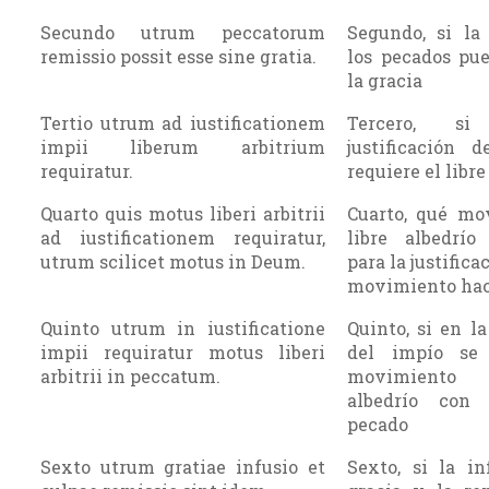
Secundo utrum peccatorum
Segundo, si la
remissio possit esse sine gratia.
los pecados pue
la gracia
Tertio utrum ad iustificationem
Tercero, s
impii liberum arbitrium
justificación 
requiratur.
requiere el libre
Quarto quis motus liberi arbitrii
Cuarto, qué mo
ad iustificationem requiratur,
libre albedrío
utrum scilicet motus in Deum.
para la justificac
movimiento hac
Quinto utrum in iustificatione
Quinto, si en la
impii requiratur motus liberi
del impío se 
arbitrii in peccatum.
movimiento 
albedrío con 
pecado
Sexto utrum gratiae infusio et
Sexto, si la in