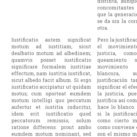
distinta, aunq
concomitantes 
que la ge­nerac
se da sin la cor
otra.
Iustificatio autem significat
Pero la justifica
motum ad iustitiam, sicut
el movimient
dealbatio motum ad albedinem;
justicia, co
quamvis posset iustificatio
queamiento s
significare formalem iustitiae
movimiento
effectum, nam iustitia iustificat,
blancura, 
sicut albedo facit album. Si ergo
justificación t
iustificatio accipiatur ut quidam
significar el ef
motus; cum oporteat eumdem
la justicia, pue
motum intelligi quo peccatum
justifica así co
aufertur et iustitia inducitur,
hace lo blanco. 
idem erit iustificatio quod
si la justifica
peccatorum remissio, solum
como cierto m
ratione differens: prout ambo
como conviene 
eumdem motum nominant, sed
son el mismo mo