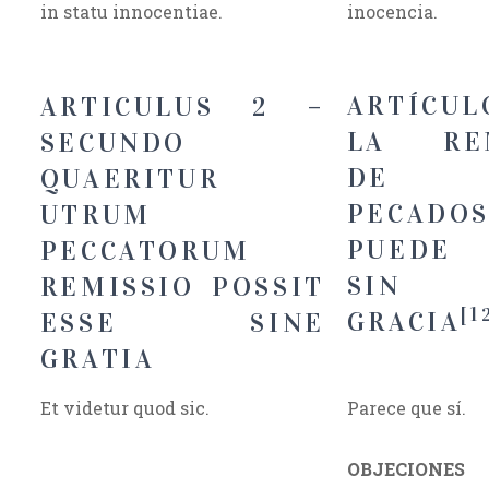
in statu innocentiae.
inocencia.
ARTÍCULO
ARTICULUS 2 –
LA REM
SECUNDO
DE 
QUAERITUR
PECADO
UTRUM
PUEDE 
PECCATORUM
SIN
REMISSIO POSSIT
[1
GRACIA
ESSE SINE
GRATIA
Et videtur quod sic.
Parece que sí.
OBJECIONES