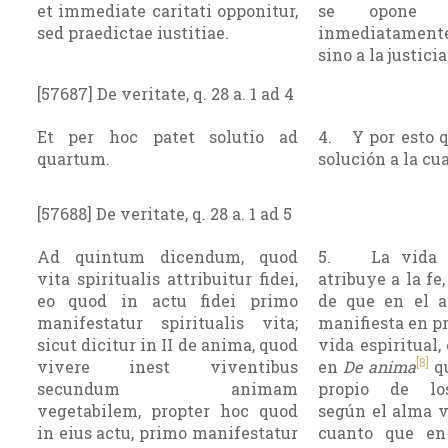
et immediate caritati opponitur,
se opone d
sed praedictae iustitiae.
inmediatamente 
sino a la justici
[57687] De veritate, q. 28 a. 1 ad 4
Et per hoc patet solutio ad
4. Y por esto q
quartum.
solución a la cua
[57688] De veritate, q. 28 a. 1 ad 5
Ad quintum dicendum, quod
5. La vida es
vita spiritualis attribuitur fidei,
atribuye a la fe
eo quod in actu fidei primo
de que en el a
manifestatur spiritualis vita;
manifiesta en pr
sicut dicitur in II de anima, quod
vida espiritual,
[8]
vivere inest viventibus
en
De anima
qu
secundum animam
propio de lo
vegetabilem, propter hoc quod
según el alma v
in eius actu, primo manifestatur
cuanto que en