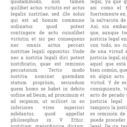
quodammodo, non tamen
legal, ya que g
quilibet actus virtutis est actus
así como el f
legalis iustitiae, sed ille solus
fuertemente en l
qui est ad bonum commune
la salvación de 
ordinatus: quod potest
Así, sin embar
contingere de actu cuiuslibet
que, aunque to
virtutis; et sic per consequens
justicia legal e
nec omnis actus peccati
con todo, no cu
iustitiae legali opponitur. Unde
de una virtud e
nec a iustitia legali dici potest
justicia legal, 
iustificatio, quae est remissio
aquel que está
peccatorum. Tertio modo
bien común, que
iustitia nominat quemdam
en algún acto 
statum proprium, secundum
virtud. Y de es
quem homo se habet in debito
consiguiente, 
ordine ad Deum, ad proximum et
acto de pecado 
ad seipsum, ut scilicet in eo
justicia legal:
inferiores vires superiori
tampoco la justi
subdantur; quod appellat
es remisión de 
philosophus in V Ethic.
puede proceder d
iustitiam metaphorice dictam,
legal. De un te