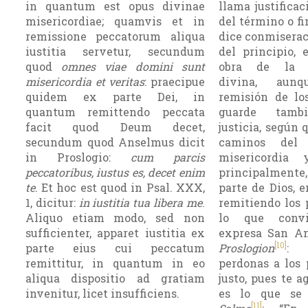
in quantum est opus divinae
llama justificac
misericordiae; quamvis et in
del término o fi
remissione peccatorum aliqua
dice conmiserac
iustitia servetur, secundum
del principio, 
quod
omnes viae domini sunt
obra de la m
misericordia et veritas
: praecipue
divina, aun
quidem ex parte Dei, in
remisión de lo
quantum remittendo peccata
guarde tamb
facit quod Deum decet,
justicia, según 
secundum quod Anselmus dicit
caminos del
in Proslogio:
cum parcis
misericordia 
peccatoribus, iustus es, decet enim
principalmente, 
te
. Et hoc est quod in Psal. XXX,
parte de Dios, 
1, dicitur:
in iustitia tua libera me
.
remitiendo los 
Aliquo etiam modo, sed non
lo que convi
sufficienter, apparet iustitia ex
expresa San A
[10]
parte eius cui peccatum
Proslogion
: 
remittitur, in quantum in eo
perdonas a los 
aliqua dispositio ad gratiam
justo, pues te a
invenitur, licet insufficiens.
es lo que se
[11]