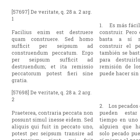
[57697] De veritate, q. 28 a. 2 arg.
1
1. Es más fácil
Facilius enim est destruere
construir. Pero
quam construere. Sed homo
basta a sí m
sufficit per seipsum ad
construir el p
construendum peccatum. Ergo
también se bast
per seipsum sufficit ad
para destruir
destruendum; et ita remissio
remisión de lo
peccatorum potest fieri sine
puede hacer sin 
gratia.
[57698] De veritate, q. 28 a. 2 arg.
2
2. Los pecados 
Praeterea, contraria peccata non
pueden esta
possunt simul inesse eidem. Sed
tiempo en uno
aliquis qui fuit in peccato uno,
alguien que h
potest per seipsum transire ad
solo pecado pue