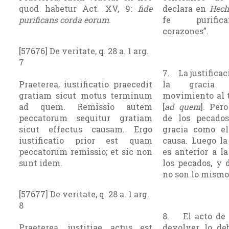
quod habetur Act. XV, 9:
fide
declara en
Hech
purificans corda eorum
.
fe purific
corazones”.
[57676] De veritate, q. 28 a. 1 arg.
7
7. La justificac
Praeterea, iustificatio praecedit
la gracia
gratiam sicut motus terminum
movimiento al t
ad quem. Remissio autem
[
ad quem
]. Per
peccatorum sequitur gratiam
de los pecado
sicut effectus causam. Ergo
gracia como el
iustificatio prior est quam
causa. Luego la 
peccatorum remissio; et sic non
es anterior a l
sunt idem.
los pecados, y 
no son lo mismo
[57677] De veritate, q. 28 a. 1 arg.
8
8. El acto de l
Praeterea, iustitiae actus est
devolver lo deb