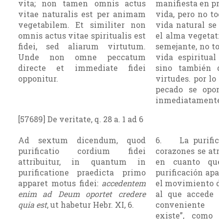
vita; non tamen omnis actus
manifiesta en pr
vitae naturalis est per animam
vida, pero no to
vegetabilem. Et similiter non
vida natural se
omnis actus vitae spiritualis est
el alma vegetat
fidei, sed aliarum virtutum.
semejante, no to
Unde non omne peccatum
vida espiritual
directe et immediate fidei
sino también 
opponitur.
virtudes. por lo
pecado se opo
inmediatamente 
[57689] De veritate, q. 28 a. 1 ad 6
Ad sextum dicendum, quod
6. La purific
purificatio cordium fidei
corazones se atr
attribuitur, in quantum in
en cuanto qu
purificatione praedicta primo
purificación ap
apparet motus fidei:
accedentem
el movimiento de
enim ad Deum oportet credere
al que accede 
quia est
, ut habetur Hebr. XI, 6.
conveniente
existe”, como