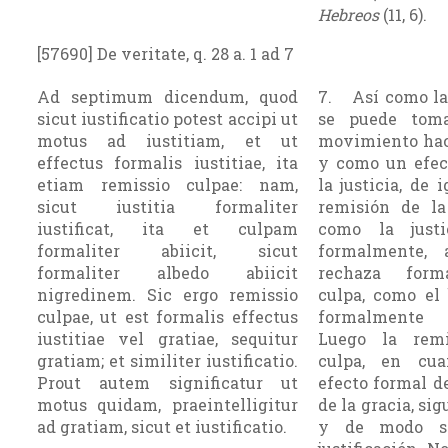
Hebreos
(11, 6).
[57690] De veritate, q. 28 a. 1 ad 7
Ad septimum dicendum, quod
7. Así como la 
sicut iustificatio potest accipi ut
se puede tom
motus ad iustitiam, et ut
movimiento haci
effectus formalis iustitiae, ita
y como un efec
etiam remissio culpae: nam,
la justicia, de 
sicut iustitia formaliter
remisión de la
iustificat, ita et culpam
como la justic
formaliter abiicit, sicut
formalmente, 
formaliter albedo abiicit
rechaza form
nigredinem. Sic ergo remissio
culpa, como el 
culpae, ut est formalis effectus
formalmente 
iustitiae vel gratiae, sequitur
Luego la rem
gratiam; et similiter iustificatio.
culpa, en cu
Prout autem significatur ut
efecto formal de
motus quidam, praeintelligitur
de la gracia, sig
ad gratiam, sicut et iustificatio.
y de modo se