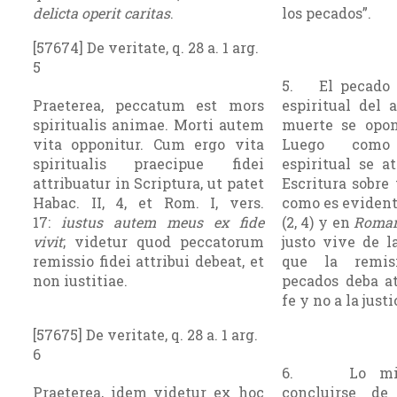
delicta operit caritas
.
los pecados”.
[57674] De veritate, q. 28 a. 1 arg.
5
5. El pecado 
Praeterea, peccatum est mors
espiritual del 
spiritualis animae. Morti autem
muerte se opon
vita opponitur. Cum ergo vita
Luego como
spiritualis praecipue fidei
espiritual se a
attribuatur in Scriptura, ut patet
Escritura sobre 
Habac. II, 4, et Rom. I, vers.
como es eviden
17:
iustus autem meus ex fide
(2, 4) y en
Roma
vivit
; videtur quod peccatorum
justo vive de la
remissio fidei attribui debeat, et
que la remis
non iustitiae.
pecados deba at
fe y no a la jus­ti
[57675] De veritate, q. 28 a. 1 arg.
6
6. Lo mism
Praeterea, idem videtur ex hoc
concluirse d