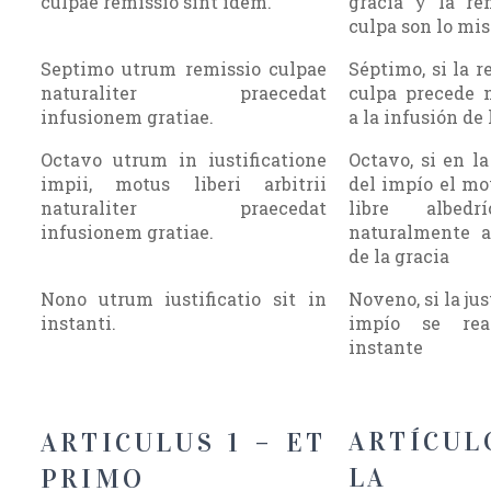
culpae remissio sint idem.
gracia y la re
culpa son lo mi
Septimo utrum remissio culpae
Séptimo, si la r
naturaliter praecedat
culpa precede 
infusionem gratiae.
a la infusión de 
Octavo utrum in iustificatione
Octavo, si en la
impii, motus liberi arbitrii
del impío el mo
naturaliter praecedat
libre albedr
infusionem gratiae.
naturalmente a
de la gracia
Nono utrum iustificatio sit in
Noveno, si la jus
instanti.
impío se rea
instante
ARTÍCULO
ARTICULUS 1 – ET
LA
PRIMO