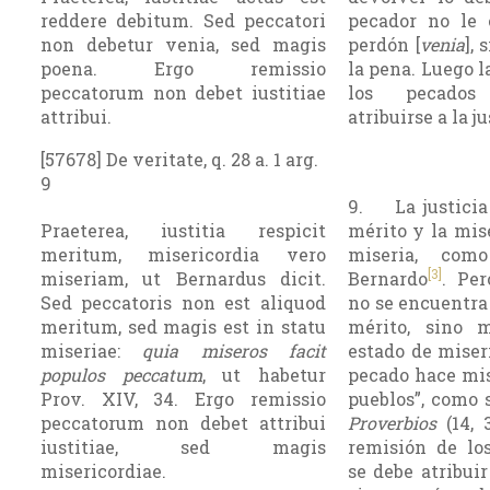
reddere debitum. Sed peccatori
pecador no le 
non debetur venia, sed magis
perdón [
venia
],
poena. Ergo remissio
la pena. Luego l
peccatorum non debet iustitiae
los pecado
attribui.
atribuirse a la ju
[57678] De veritate, q. 28 a. 1 arg.
9
9. La justicia 
Praeterea, iustitia respicit
mérito y la mise
meritum, misericordia vero
miseria, com
[3]
miseriam, ut Bernardus dicit.
Bernardo
. Per
Sed peccatoris non est aliquod
no se encuentra
meritum, sed magis est in statu
mérito, sino 
miseriae:
quia miseros facit
estado de miseri
populos peccatum
, ut habetur
pecado hace mis
Prov. XIV, 34. Ergo remissio
pueblos”, como 
peccatorum non debet attribui
Proverbios
(14, 
iustitiae, sed magis
remisión de lo
misericordiae.
se debe atribuir 