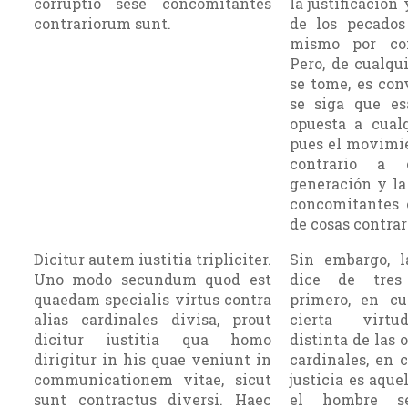
corruptio sese concomitantes
la justificación
contrariorum sunt.
de los pecados
mismo por con
Pero, de cual­q
se tome, es con
se siga que esa
opuesta a cualq
pues el movimie
contrario a 
generación y la
concomitantes e
de cosas contrar
Dicitur autem iustitia tripliciter.
Sin embargo, la
Uno modo secundum quod est
dice de tres
quaedam specialis virtus contra
primero, en c
alias cardinales divisa, prout
cierta virtu
dicitur iustitia qua homo
distinta de las 
dirigitur in his quae veniunt in
cardinales, en 
communicationem vitae, sicut
justicia es aque
sunt contractus diversi. Haec
el hombre s