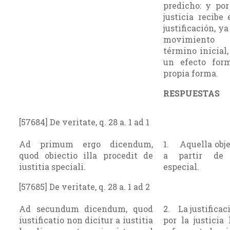
predicho: y por
justicia recibe
justificación, y
movimiento
término inicial
un efecto for
propia forma.
RESPUESTAS
[57684] De veritate, q. 28 a. 1 ad 1
Ad primum ergo dicendum,
1. Aquella obje
quod obiectio illa procedit de
a partir de 
iustitia speciali.
especial.
[57685] De veritate, q. 28 a. 1 ad 2
Ad secundum dicendum, quod
2. La justificac
iustificatio non dicitur a iustitia
por la justicia 