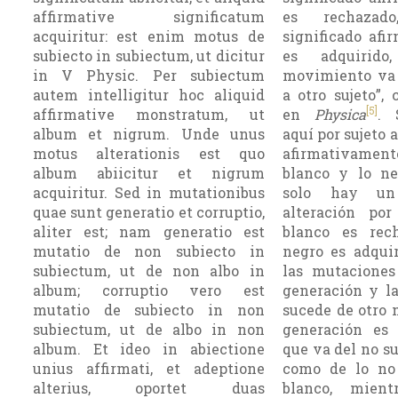
affirmative significatum
es rechazad
acquiritur: est enim motus de
significado afi
subiecto in subiectum, ut dicitur
es adquirido
in V Physic. Per subiectum
movimiento va 
autem intelligitur hoc aliquid
a otro sujeto”,
[5]
affirmative monstratum, ut
en
Physica
. 
album et nigrum. Unde unus
aquí por sujeto 
motus alterationis est quo
afirmativamen
album abiicitur et nigrum
blanco y lo ne
acquiritur. Sed in mutationibus
solo hay u
quae sunt generatio et corruptio,
alteración po
aliter est; nam generatio est
blanco es rec
mutatio de non subiecto in
negro es adquir
subiectum, ut de non albo in
las mutaciones
album; corruptio vero est
generación y la
mutatio de subiecto in non
sucede de otro 
subiectum, ut de albo in non
generación es
album. Et ideo in abiectione
que va del no suj
unius affirmati, et adeptione
como de lo no
alterius, oportet duas
blanco, mien