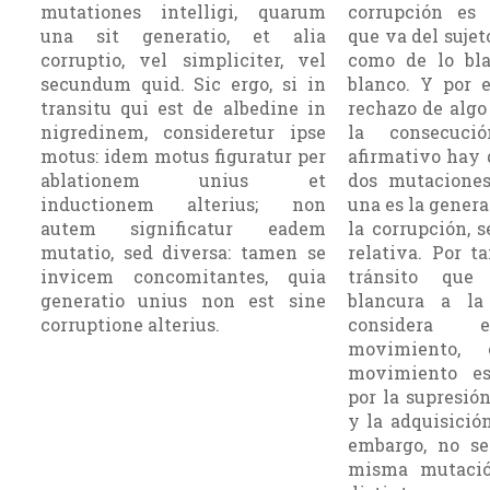
mutationes intelligi, quarum
corrupción es
una sit generatio, et alia
que va del sujeto
corruptio, vel simpliciter, vel
como de lo bl
secundum quid. Sic ergo, si in
blanco. Y por e
transitu qui est de albedine in
rechazo de algo
nigredinem, consideretur ipse
la consecuci
motus: idem motus figuratur per
afirmativo hay 
ablationem unius et
dos mutacio­nes
inductionem alterius; non
una es la genera
autem significatur eadem
la corrupción, s
mutatio, sed diversa: tamen se
relati­va. Por t
invicem concomitantes, quia
tránsito qu
generatio unius non est sine
blancura a la
corruptione alterius.
considera 
movimiento,
movimiento es
por la supresió
y la adquisición
embargo, no se 
misma muta­ció