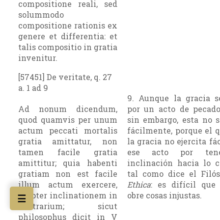
compositione reali, sed
solummodo
compositione rationis ex
genere et differentia: et
talis compositio in gratia
invenitur.
[57451] De veritate, q. 27
a. 1 ad 9
9. Aunque la gracia s
Ad nonum dicendum,
por un acto de pecado
quod quamvis per unum
sin embargo, esta no s
actum peccati mortalis
fácilmente, porque el 
gratia amittatur, non
la gracia no ejercita f
tamen facile gratia
ese acto por ten
amittitur; quia habenti
inclinación hacia lo c
gratiam non est facile
tal como dice el Filós
illum actum exercere,
Ethica
: es difícil que
propter inclinationem in
obre cosas injustas.
☰
contrarium; sicut
philosophus dicit in V