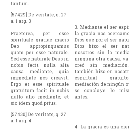
tantum.
[57429] De veritate, q. 27
a. 1 arg. 3
3. Mediante el ser espi
Praeterea, per esse
la gracia nos acercam
spirituale gratiae magis
Dios que por el ser natu
Deo appropinquamus
Dios hizo el ser na
quam per esse naturale.
nosotros sin la medi
Sed esse naturale Deus in
ninguna otra causa, ya
nobis fecit nulla alia
creó sin mediación
causa mediante, quia
también hizo en nosotr
immediate nos creavit.
espiritual gratu
Ergo et esse spirituale
mediación de ningún ot
gratuitum facit in nobis
se concluye lo mi
nullo alio mediante; et
antes.
sic idem quod prius.
[57430] De veritate, q. 27
a. 1 arg. 4
4. La gracia es una cie