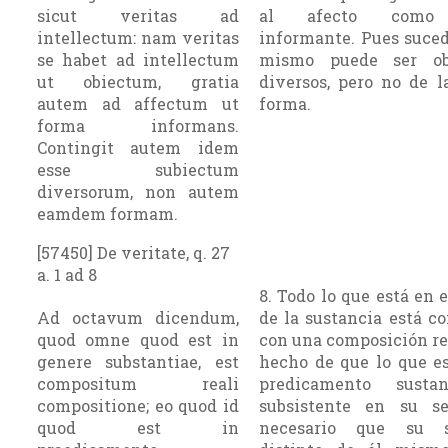
sicut veritas ad
al afecto como
intellectum: nam veritas
informante. Pues suced
se habet ad intellectum
mismo puede ser ob
ut obiectum, gratia
diversos, pero no de 
autem ad affectum ut
forma.
forma informans.
Contingit autem idem
esse subiectum
diversorum, non autem
eamdem formam.
[57450] De veritate, q. 27
a. 1 ad 8
8. Todo lo que está en 
Ad octavum dicendum,
de la sustancia está c
quod omne quod est in
con una composición rea
genere substantiae, est
hecho de que lo que es
compositum reali
predicamento susta
compositione; eo quod id
subsistente en su s
quod est in
necesario que su 