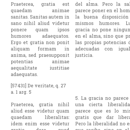
Praeterea, gratia est
del alma. Pero la sa
quaedam animae
parece poner en el hom
sanitas. Sanitas autem in
la buena disposició
sano nihil aliud videtur
mismos humores. L
ponere quam ipsos
gracia no pone ningu
humores adaequatos.
en el alma, sino que p
Ergo et gratia non ponit
las propias potencias 
aliquam formam in
adecuadas con igua
anima, sed praesupponit
justicia.
potentias animae
aequalitate iustitiae
adaequatas.
[57431] De veritate, q. 27
a. 1 arg. 5
5. La gracia no parece
Praeterea, gratia nihil
una cierta liberalid
aliud esse videtur quam
parece que es lo mi
quaedam liberalitas:
gratis que dar liber
idem enim esse videtur
Pero la liberalidad no e
gratis dare quod
que recibe, sino en el