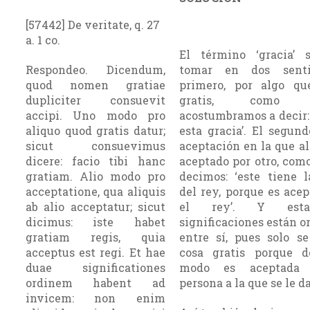
[57442] De veritate, q. 27
a. 1 co.
El término ‘gracia’ 
Respondeo. Dicendum,
tomar en dos senti
quod nomen gratiae
primero, por algo q
dupliciter consuevit
gratis, como c
accipi. Uno modo pro
acostumbramos a decir:
aliquo quod gratis datur;
esta gracia’. El segund
sicut consuevimus
aceptación en la que a
dicere: facio tibi hanc
aceptado por otro, com
gratiam. Alio modo pro
decimos: ‘este tiene l
acceptatione, qua aliquis
del rey, porque es ace
ab alio acceptatur; sicut
el rey’. Y est
dicimus: iste habet
significaciones están 
gratiam regis, quia
entre sí, pues solo s
acceptus est regi. Et hae
cosa gratis porque 
duae significationes
modo es aceptada
ordinem habent ad
persona a la que se le da
invicem: non enim