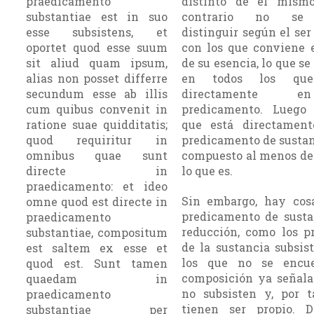
praedicamento
distinto de él mism
substantiae est in suo
contrario no se 
esse subsistens, et
distinguir según el ser
oportet quod esse suum
con los que conviene 
sit aliud quam ipsum,
de su esencia, lo que se
alias non posset differre
en todos los que
secundum esse ab illis
directamente 
cum quibus convenit in
predicamento. Luego
ratione suae quidditatis;
que está directamen
quod requiritur in
predicamento de sustan
omnibus quae sunt
compuesto al menos de 
directe in
lo que es.
praedicamento: et ideo
Sin embargo, hay cos
omne quod est directe in
predicamento de susta
praedicamento
reducción, como los pr
substantiae, compositum
de la sustancia subsis
est saltem ex esse et
los que no se encue
quod est. Sunt tamen
composición ya señala
quaedam in
no subsisten y, por t
praedicamento
tienen ser propio. 
substantiae per