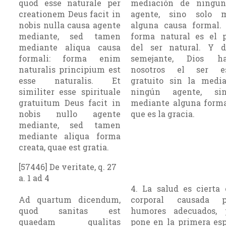
quod esse naturale per
mediación de ningun
creationem Deus facit in
agente, sino solo m
nobis nulla causa agente
alguna causa formal.
mediante, sed tamen
forma natural es el p
mediante aliqua causa
del ser natural. Y 
formali: forma enim
semejante, Dios 
naturalis principium est
nosotros el ser esp
esse naturalis. Et
gratuito sin la medi
similiter esse spirituale
ningún agente, si
gratuitum Deus facit in
mediante alguna forma
nobis nullo agente
que es la gracia.
mediante, sed tamen
mediante aliqua forma
creata, quae est gratia.
[57446] De veritate, q. 27
a. 1 ad 4
4. La salud es cierta 
Ad quartum dicendum,
corporal causada 
quod sanitas est
humores adecuados, 
quaedam qualitas
pone en la primera esp