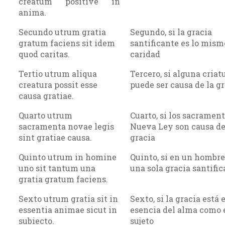
creatum positive in
anima.
Secundo utrum gratia
Segundo, si la gracia
gratum faciens sit idem
santificante es lo mism
quod caritas.
caridad
Tertio utrum aliqua
Tercero, si alguna criat
creatura possit esse
puede ser causa de la g
causa gratiae.
Quarto utrum
Cuarto, si los sacrament
sacramenta novae legis
Nueva Ley son causa de
sint gratiae causa.
gracia
Quinto utrum in homine
Quinto, si en un hombr
uno sit tantum una
una sola gracia santifi
gratia gratum faciens.
Sexto utrum gratia sit in
Sexto, si la gracia está 
essentia animae sicut in
esencia del alma como 
subiecto.
sujeto