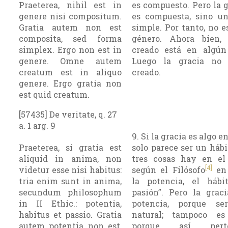
Praeterea, nihil est in
es compuesto. Pero la 
genere nisi compositum.
es compuesta, sino u
Gratia autem non est
simple. Por tanto, no e
composita, sed forma
género. Ahora bien,
simplex. Ergo non est in
creado está en algún
genere. Omne autem
Luego la gracia no 
creatum est in aliquo
creado.
genere. Ergo gratia non
est quid creatum.
[57435] De veritate, q. 27
a. 1 arg. 9
9. Si la gracia es algo e
Praeterea, si gratia est
solo parece ser un hábi
aliquid in anima, non
tres cosas hay en e
[4]
videtur esse nisi habitus:
según el Filósofo
e
tria enim sunt in anima,
la potencia, el háb
secundum philosophum
pasión”. Pero la grac
in II Ethic.: potentia,
potencia, porque se
habitus et passio. Gratia
natural; tampoco es
autem potentia non est,
porque así perte