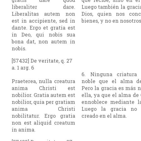
liberaliter dare.
Luego también la graci
Liberalitas autem non
Dios, quien nos con
est in accipiente, sed in
bienes, y no en nosotros
dante. Ergo et gratia est
in Deo, qui nobis sua
bona dat, non autem in
nobis.
[57432] De veritate, q. 27
a. 1 arg. 6
6. Ninguna criatura
Praeterea, nulla creatura
noble que el alma de
anima Christi est
Pero la gracia es más 
nobilior. Gratia autem est
ella, ya que el alma de 
nobilior, quia per gratiam
ennoblece mediante la
anima Christi
Luego la gracia no 
nobilitatur. Ergo gratia
creado en el alma.
non est aliquid creatum
in anima.