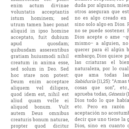
duda por algunos, mien
enim actum divinae
otros aseguran que est
voluntatis acceptantis
no es algo creado en 
istum hominem; sed
sino solo algo en Dios. 
utrum tamen haec ponat
no se puede sostener. 
aliquid in ipso homine
Dios acepte o ame –q
acceptato, fuit dubium
mismo– a alguien, no
apud quosdam;
querer para él algún b
quibusdam asserentibus
embargo, Dios quiere p
gratiam huiusmodi nihil
las criaturas el bi
creatum in anima esse,
naturaleza, por lo cua
sed solum in Deo. Sed
que ama todas las
hoc stare non potest:
Sabiduría
(11,25): “Amas 
Deum enim acceptare
cosas que son”, etc
aliquem vel diligere,
aprueba todas,
Génesis
(
quod idem est, nihil est
Dios todo lo que había
aliud quam velle ei
etc. Pero en razón 
aliquod bonum. Vult
aceptación no acostum
autem Deus omnibus
decir que uno tiene la 
creaturis bonum naturae,
Dios, sino en cuanto 
propter quod dicitur