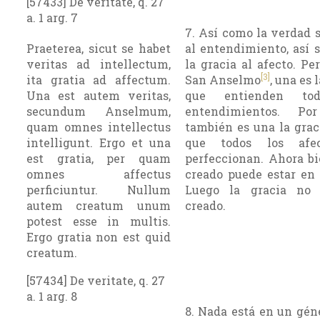
[57433] De veritate, q. 27
a. 1 arg. 7
7. Así como la verdad s
Praeterea, sicut se habet
al entendimiento, así s
veritas ad intellectum,
la gracia al afecto. Pe
[3]
ita gratia ad affectum.
San Anselmo
, una es 
Una est autem veritas,
que entienden to
secundum Anselmum,
entendimientos. Por
quam omnes intellectus
también es una la grac
intelligunt. Ergo et una
que todos los afe
est gratia, per quam
perfeccionan. Ahora bi
omnes affectus
creado puede estar en
perficiuntur. Nullum
Luego la gracia no 
autem creatum unum
creado.
potest esse in multis.
Ergo gratia non est quid
creatum.
[57434] De veritate, q. 27
a. 1 arg. 8
8. Nada está en un gén