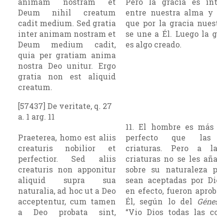
animam nostram et
Pero la gracia es in
Deum nihil creatum
entre nuestra alma y 
cadit medium. Sed gratia
que por la gracia nues
inter animam nostram et
se une a Él. Luego la 
Deum medium cadit,
es algo creado.
quia per gratiam anima
nostra Deo unitur. Ergo
gratia non est aliquid
creatum.
[57437] De veritate, q. 27
a. 1 arg. 11
11. El hombre es más
Praeterea, homo est aliis
perfecto que las
creaturis nobilior et
criaturas. Pero a l
perfectior. Sed aliis
criaturas no se les añ
creaturis non apponitur
sobre su naturaleza 
aliquid supra sua
sean aceptadas por Dio
naturalia, ad hoc ut a Deo
en efecto, fueron apro
acceptentur, cum tamen
Él, según lo del
Géne
a Deo probata sint,
“Vio Dios todas las c