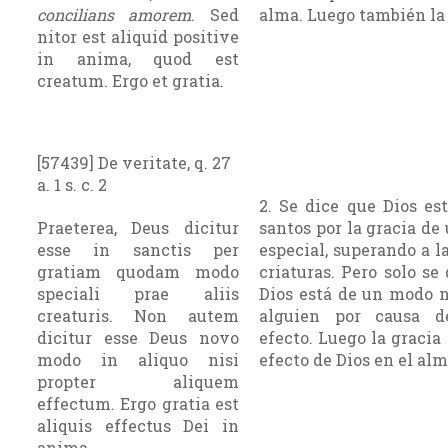
concilians amorem
. Sed
alma. Luego también la 
nitor est aliquid positive
in anima, quod est
creatum. Ergo et gratia.
[57439] De veritate, q. 27
a. 1 s. c. 2
2. Se dice que Dios es
Praeterea, Deus dicitur
santos por la gracia d
esse in sanctis per
especial, superando a 
gratiam quodam modo
criaturas. Pero solo se
speciali prae aliis
Dios está de un modo 
creaturis. Non autem
alguien por causa d
dicitur esse Deus novo
efecto. Luego la gracia
modo in aliquo nisi
efecto de Dios en el alm
propter aliquem
effectum. Ergo gratia est
aliquis effectus Dei in
anima.