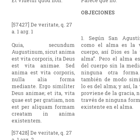
Et videtur quod non.
Parece que no.
OBJECIONES
[57427] De veritate, q. 27
a. 1 arg. 1
1. Según San Agustí
Quia, secundum
como el alma es la 
Augustinum, sicut anima
cuerpo, así Dios es la
est vita corporis, ita Deus
alma”. Pero el alma es
est vita animae. Sed
del cuerpo sin la medi
anima est vita corporis,
ninguna otra forma.
nulla alia forma
también de modo simil
mediante. Ergo similiter
lo es del alma; y así, la
Deus animae; et ita, vita
proviene de la gracia, n
quae est per gratiam, non
través de ninguna form
est per aliquam formam
existente en el alma.
creatam in anima
existentem.
[57428] De veritate, q. 27
a. 1 arg. 2