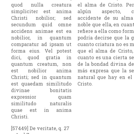
quod nulla creatura
el alma de Cristo. Pe
simpliciter est anima
algún aspecto, cu
Christi nobilior; sed
accidente de su alm
secundum quid omne
noble que ella, en cuan
accidens animae est ea
refiere a ella como form
nobilior, in quantum
podría decirse que la 
comparatur ad ipsam ut
cuanto criatura no es 
forma eius. Vel potest
que el alma de Cristo,
dici, quod gratia in
cuanto es una cierta s
quantum creatum, non
de la bondad divina d
est nobilior anima
más expresa que la s
Christi; sed in quantum
natural que hay en el
est quaedam similitudo
Cristo.
divinae bonitatis
expressior quam
similitudo naturalis
quae est in anima
Christi.
[57449] De veritate, q. 27