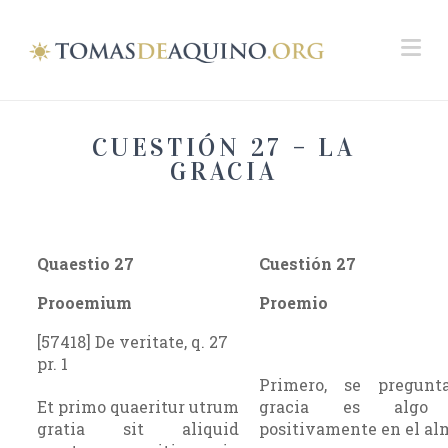
Na
CUESTIÓN 27 – LA
GRACIA
Quaestio 27
Cuestión 27
Prooemium
Proemio
[57418] De veritate, q. 27
pr. 1
Primero, se pregunt
Et primo quaeritur utrum
gracia es algo 
gratia sit aliquid
positivamente en el al