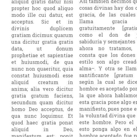
Así también decimos qu
aliquid gratis datur nisi
cosas divinas hay dos 
propter hoc quod aliquo
gracia, de las cuale
modo ille cui datur, est
llama gracia
acceptus. Sic et in
gratuitamente [
grat
divinis duplicem
como el don de pr
gratiam dicimus: quarum
sabiduría y semejantes
una dicitur gratia gratis
ahora no tratamos,
data, ut donum
consta que los dones
prophetiae et sapientiae
estilo son algo crea
et huiusmodi, de qua
alma–. Y otra se llam
nunc non quaeritur, quia
santificante [
gratum 
constat huiusmodi esse
según la cual se dic
aliquid creatum in
hombre es aceptado por
anima; alia vero dicitur
la que ahora hablamo
gratia gratum faciens,
esta gracia pone algo e
secundum quam dicitur
manifiesto, pues pone e
homo Deo acceptus, de
la voluntad divina que
qua nunc loquimur. Et
este hombre. Pero el
quod haec gratia ponat
esto ponga algo en 
aliquid in Deo,
hombre aceptado, fue p
manifestum est: ponit