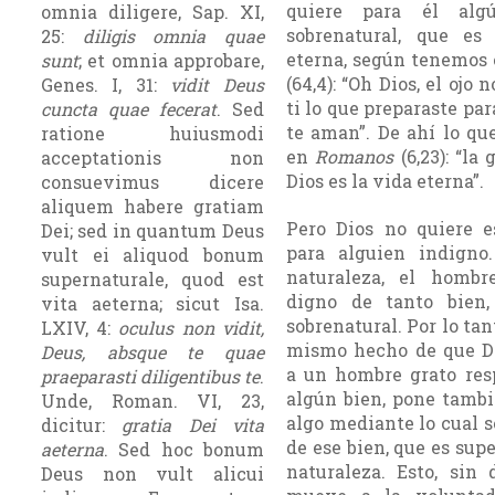
quiere para él alg
omnia diligere, Sap. XI,
sobrenatural, que es
25:
diligis omnia quae
eterna, según tenemos
sunt
; et omnia approbare,
(64,4): “Oh Dios, el ojo 
Genes. I, 31:
vidit Deus
ti lo que preparaste par
cuncta quae fecerat
. Sed
te aman”. De ahí lo qu
ratione huiusmodi
en
Romanos
(6,23): “la
acceptationis non
Dios es la vida eterna”.
consuevimus dicere
aliquem habere gratiam
Pero Dios no quiere e
Dei; sed in quantum Deus
para alguien indigno
vult ei aliquod bonum
naturaleza, el homb
supernaturale, quod est
digno de tanto bien
vita aeterna; sicut Isa.
sobrenatural. Por lo tant
LXIV, 4:
oculus non vidit,
mismo hecho de que D
Deus, absque te quae
a un hombre grato res
praeparasti diligentibus te
.
algún bien, pone tambi
Unde, Roman. VI, 23,
algo mediante lo cual 
dicitur:
gratia Dei vita
de ese bien, que es supe
aeterna
. Sed hoc bonum
naturaleza. Esto, sin 
Deus non vult alicui