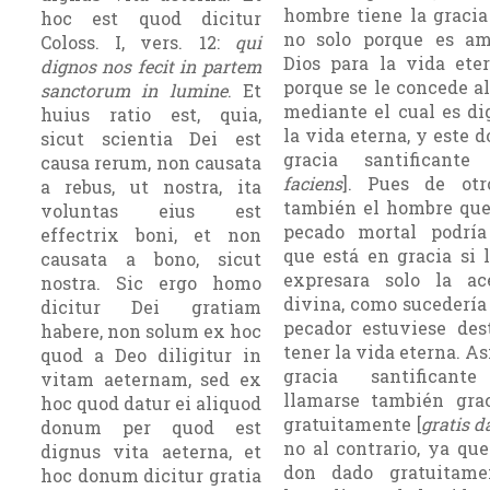
hombre tiene la gracia
hoc est quod dicitur
no solo porque es a
Coloss. I, vers. 12:
qui
Dios para la vida eter
dignos nos fecit in partem
porque se le concede a
sanctorum in lumine
. Et
mediante el cual es di
huius ratio est, quia,
la vida eterna, y este 
sicut scientia Dei est
gracia santificante
causa rerum, non causata
faciens
]. Pues de otr
a rebus, ut nostra, ita
también el hombre que
voluntas eius est
pecado mortal podría
effectrix boni, et non
que está en gracia si 
causata a bono, sicut
expresara solo la ac
nostra. Sic ergo homo
divina, como sucedería
dicitur Dei gratiam
pecador estuviese des
habere, non solum ex hoc
tener la vida eterna. Así
quod a Deo diligitur in
gracia santificant
vitam aeternam, sed ex
llamarse también gra
hoc quod datur ei aliquod
gratuitamente [
gratis d
donum per quod est
no al contrario, ya qu
dignus vita aeterna, et
don dado gratuitame
hoc donum dicitur gratia