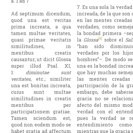
a. 1 ad 7
7. Es una sola la verda
Ad septimum dicendum,
increada, de la que son
quod una est veritas
en las mentes creada
prima increata, a qua
verdades, como semej
tamen multae veritates,
la bondad primera –se
[8]
quasi primae veritatis
la
Glossa
sobre el
Sa
similitudines, in
“han sido disminui
mentibus creatis
verdades por los hijo
causantur; ut dicit Glossa
hombres”–. De modo se
super illud Psal. XI,
una es la bondad increa
1:
diminutae sunt
que hay muchas semej
veritates,
etc.; similiter
las mentes creadas
una est bonitas increata,
participación de la gr
cuius sunt multae
embargo, debe sabers
similitudines in creatis
gracia no se relacion
mentibus per
afecto del mismo mod
participationem gratiae.
verdad con el entend
Tamen sciendum est,
pues la verdad se re
quod non eodem modo se
entendimiento como 
habet gratia ad affectum
mientras que la gracia s