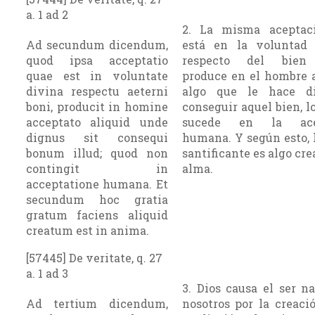
a. 1 ad 2
2. La misma aceptac
Ad secundum dicendum,
está en la voluntad
quod ipsa acceptatio
respecto del bien 
quae est in voluntate
produce en el hombre 
divina respectu aeterni
algo que le hace d
boni, producit in homine
conseguir aquel bien, l
acceptato aliquid unde
sucede en la ace
dignus sit consequi
humana. Y según esto, 
bonum illud; quod non
santificante es algo cre
contingit in
alma.
acceptatione humana. Et
secundum hoc gratia
gratum faciens aliquid
creatum est in anima.
[57445] De veritate, q. 27
a. 1 ad 3
3. Dios causa el ser n
Ad tertium dicendum,
nosotros por la creaci