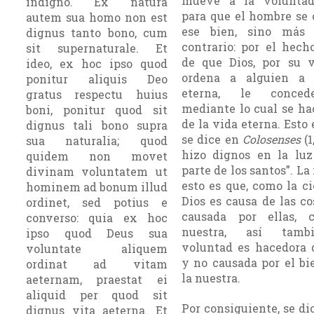
mueve a la voluntad
indigno. Ex natura
para que el hombre se 
autem sua homo non est
ese bien, sino más 
dignus tanto bono, cum
contrario: por el hec
sit supernaturale. Et
de que Dios, por su v
ideo, ex hoc ipso quod
ordena a alguien a 
ponitur aliquis Deo
eterna, le conce
gratus respectu huius
mediante lo cual se ha
boni, ponitur quod sit
de la vida eterna. Esto 
dignus tali bono supra
se dice en
Colosenses
(1
sua naturalia; quod
hizo dignos en la luz
quidem non movet
parte de los santos”. La
divinam voluntatem ut
esto es que, como la c
hominem ad bonum illud
Dios es causa de las c
ordinet, sed potius e
causada por ellas, 
converso: quia ex hoc
nuestra, así tam
ipso quod Deus sua
voluntad es hacedora d
voluntate aliquem
y no causada por el bi
ordinat ad vitam
la nuestra.
aeternam, praestat ei
aliquid per quod sit
Por consiguiente, se di
dignus vita aeterna. Et