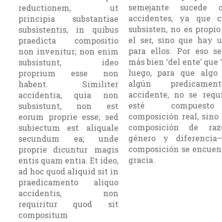
semejante sucede 
reductionem, ut
accidentes, ya que 
principia substantiae
subsisten, no es propio
subsistentis, in quibus
el ser, sino que hay u
praedicta compositio
para ellos. Por eso s
non invenitur; non enim
más bien ‘del ente’ que ‘
subsistunt, ideo
luego, para que algo
proprium esse non
algún predicame
habent. Similiter
accidente, no se requ
accidentia, quia non
esté compuest
subsistunt, non est
composición real, sino
eorum proprie esse; sed
composición de ra
subiectum est aliquale
género y diferencia
secundum ea; unde
composición se encuent
proprie dicuntur magis
gracia.
entis quam entia. Et ideo,
ad hoc quod aliquid sit in
praedicamento aliquo
accidentis, non
requiritur quod sit
compositum