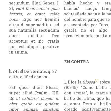
secundum illud Genes. I,
había hecho y er
31,
vidit Deus cuncta quae
buenas”. Luego tam
fecerat, et erant valde
sobreañade nada a la n
bona
. Ergo nec homini
del hombre para que se
aliquid superadditur ad
es aceptado por Dios, 
sua naturalia secundum
gracia no es algo 
quod dicatur Deo
positivamente en el al
acceptus; et sic gratia
non est aliquid positive
in anima.
EN CONTRA
[57438] De veritate, q. 27
a. 1 s. c. 1Sed contra.
[7]
1. Dice la
Glossa
sobre
Est quod dicit Glossa,
(103,15): “Como brilla 
super illud Psalm. CIII,
con aceite”, la gracia 
15:
ut exhilaret faciem in
brillo del alma, que h
oleo: gratia est quidam
el amor. Pero el brill
nitor animae, sanctum
creado positivament