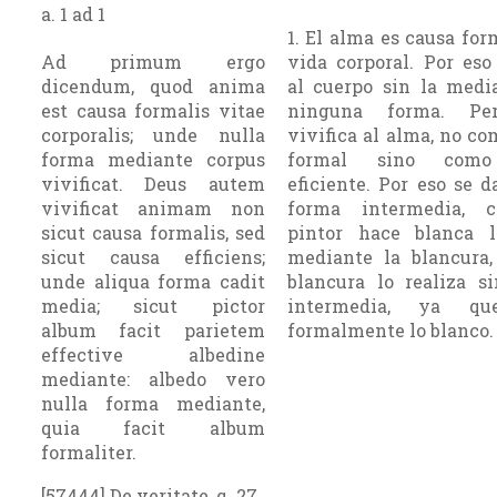
a. 1 ad 1
1. El alma es causa for
Ad primum ergo
vida corporal. Por eso
dicendum, quod anima
al cuerpo sin la medi
est causa formalis vitae
ninguna forma. Pe
corporalis; unde nulla
vivifica al alma, no c
forma mediante corpus
formal sino como
vivificat. Deus autem
eficiente. Por eso se 
vivificat animam non
forma intermedia, 
sicut causa formalis, sed
pintor hace blanca 
sicut causa efficiens;
mediante la blancura,
unde aliqua forma cadit
blancura lo realiza s
media; sicut pictor
intermedia, ya q
album facit parietem
formalmente lo blanco.
effective albedine
mediante: albedo vero
nulla forma mediante,
quia facit album
formaliter.
[57444] De veritate, q. 27