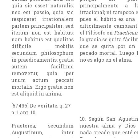
quia sic esset naturalis;
principalmente a l
nec est passio, quia sic
irracional; ni tampoco e
respiceret irrationalem
pues el hábito es una 
partem principaliter; sed
difícilmente cambiant
iterum non est habitus:
el Filósofo en
Praedica
nam habitus est qualitas
la gracia se quita fácil
difficile mobilis
que se quita por un
secundum philosophum
pecado mortal. Luego l
in praedicamentis: gratia
no es algo en el alma.
autem facillime
removetur, quia per
unum actum peccati
mortalis. Ergo gratia non
est aliquid in anima.
[57436] De veritate, q. 27
a. 1 arg. 10
10. Según San Agustí
Praeterea, secundum
nuestra alma y Dios
Augustinum, inter
nada creado que esté e