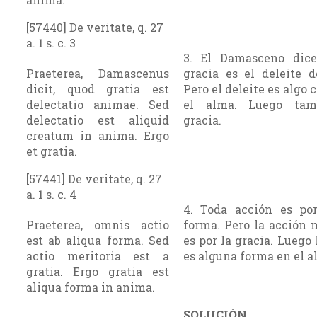
[57440] De veritate, q. 27
a. 1 s. c. 3
3. El Damasceno dic
Praeterea, Damascenus
gracia es el deleite d
dicit, quod gratia est
Pero el deleite es algo 
delectatio animae. Sed
el alma. Luego tam
delectatio est aliquid
gracia.
creatum in anima. Ergo
et gratia.
[57441] De veritate, q. 27
a. 1 s. c. 4
4. Toda acción es po
Praeterea, omnis actio
forma. Pero la acción 
est ab aliqua forma. Sed
es por la gracia. Luego 
actio meritoria est a
es alguna forma en el a
gratia. Ergo gratia est
aliqua forma in anima.
SOLUCIÓN