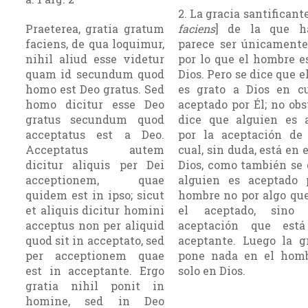
2. La gracia santificante
Praeterea, gratia gratum
faciens
] de la que ha
faciens, de qua loquimur,
parece ser únicamente
nihil aliud esse videtur
por lo que el hombre e
quam id secundum quod
Dios. Pero se dice que 
homo est Deo gratus. Sed
es grato a Dios en c
homo dicitur esse Deo
aceptado por Él; no obs
gratus secundum quod
dice que alguien es 
acceptatus est a Deo.
por la aceptación de 
Acceptatus autem
cual, sin duda, está en
dicitur aliquis per Dei
Dios, como también se 
acceptionem, quae
alguien es aceptado 
quidem est in ipso; sicut
hombre no por algo que
et aliquis dicitur homini
el aceptado, sino
acceptus non per aliquid
aceptación que est
quod sit in acceptato, sed
aceptante. Luego la g
per acceptionem quae
pone nada en el homb
est in acceptante. Ergo
solo en Dios.
gratia nihil ponit in
homine, sed in Deo