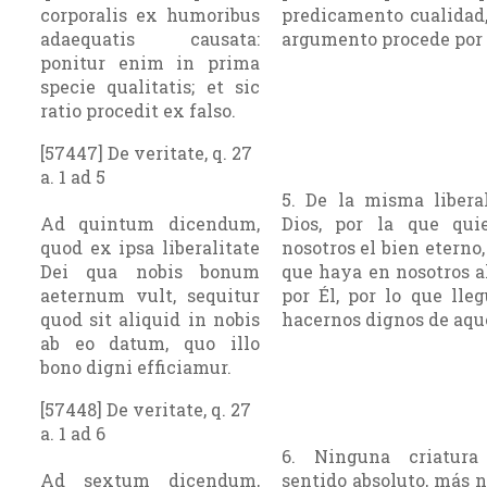
corporalis ex humoribus
predicamento cualidad,
adaequatis causata:
argumento procede por l
ponitur enim in prima
specie qualitatis; et sic
ratio procedit ex falso.
[57447] De veritate, q. 27
a. 1 ad 5
5. De la misma libera
Ad quintum dicendum,
Dios, por la que qui
quod ex ipsa liberalitate
nosotros el bien eterno,
Dei qua nobis bonum
que haya en nosotros a
aeternum vult, sequitur
por Él, por lo que lle
quod sit aliquid in nobis
hacernos dignos de aque
ab eo datum, quo illo
bono digni efficiamur.
[57448] De veritate, q. 27
a. 1 ad 6
6. Ninguna criatura
Ad sextum dicendum,
sentido absoluto, más 