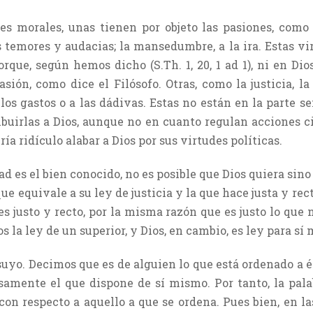
des morales, unas tienen por objeto las pasiones, como 
os temores y audacias; la mansedumbre, a la ira. Estas vi
que, según hemos dicho (S.Th. 1, 20, 1 ad 1), ni en Dio
asión, como dice el Filósofo. Otras, como la justicia, l
a los gastos o a las dádivas. Estas no están en la parte s
buirlas a Dios, aunque no en cuanto regulan acciones civ
ería ridículo alabar a Dios por sus virtudes políticas.
tad es el bien conocido, no es posible que Dios quiera sino
ue equivale a su ley de justicia y la que hace justa y rec
s justo y recto, por la misma razón que es justo lo que
 la ley de un superior, y Dios, en cambio, es ley para sí
 suyo. Decimos que es de alguien lo que está ordenado a él,
cisamente el que dispone de sí mismo. Por tanto, la pal
on respecto a aquello a que se ordena. Pues bien, en la