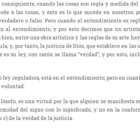
or consiguiente, cuando las cosas son regla y medida de
e a las cosas, y esto es lo que sucede en nosotros; p
erdadero o falso. Pero cuando el entendimiento es regl
n al entendimiento, y por esto decimos que un artist
s bien, entre una obra artística y las reglas de su arte 
gula; y, por tanto, la justicia de Dios, que establece en l
e es su ley, con razón se llama “verdad”, y por esto, in
nto ley reguladora, está en el entendimiento; pero en cua
a voluntad.
Filósofo, es una virtud por la que alguien se manifiesta 
formidad del signo con lo significado, y no en la confo
 c) de la verdad de la justicia.