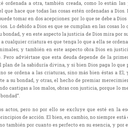
 ordenada a otra, también creada, como lo están las p
 el que hace que todas las cosas estén ordenadas a Dios. 
puede tomar en dos acepciones: por lo que se debe a Dios y
ios. Lo debido a Dios es que se cumplan en las cosas lo
bondad, y en este aspecto la justicia de Dios mira por su
a cualquier criatura es que tenga lo que a ella se orden
nimales; y también en este aspecto obra Dios en justic
e. Pero adviértase que esta deuda depende de la primer
 plan de la sabiduría divina, y si bien Dios paga lo que
 no se ordena a las criaturas, sino más bien éstas a El; 
nte a su bondad, y otras, el hecho de premiar merecimien
o castigas a los malos, obras con justicia, porque lo m
u bondad”.
 los actos, pero no por ello se excluye que esté en la e
incipios de acción. El bien, en cambio, no siempre está 
sino también por cuanto es perfecto en su esencia, y por 