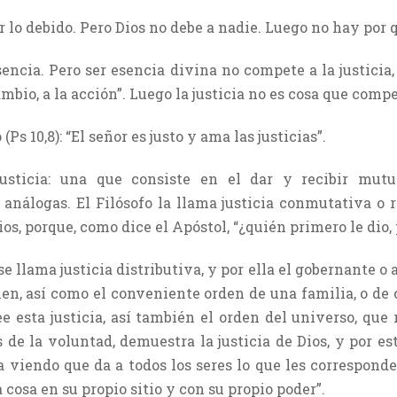
ar lo debido. Pero Dios no debe a nadie. Luego no hay por 
sencia. Pero ser esencia divina no compete a la justicia,
cambio, a la acción”. Luego la justicia no es cosa que compe
(Ps 10,8): “El señor es justo y ama las justicias”.
usticia: una que consiste en el dar y recibir mutuo
nálogas. El Filósofo la llama justicia conmutativa o 
, porque, como dice el Apóstol, “¿quién primero le dio, pa
 se llama justicia distributiva, y por ella el gobernante 
ien, así como el conveniente orden de una familia, o de 
 esta justicia, así también el orden del universo, que
de la voluntad, demuestra la justicia de Dios, y por esto
a viendo que da a todos los seres lo que les corresponde
cosa en su propio sitio y con su propio poder”.