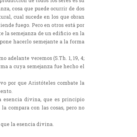
 producción de todos los seres es su
anza, cosa que puede ocurrir de dos
ural, cual sucede en los que obran
ende fuego. Pero en otros está por
te la semejanza de un edificio en la
ropone hacerlo semejante a la forma
o adelante veremos (S.Th. 1, 19, 4;
orma a cuya semejanza fue hecho el
tivo por que Aristóteles combate la
iento.
a esencia divina, que es principio
e la compara con las cosas, pero no
s que la esencia divina.