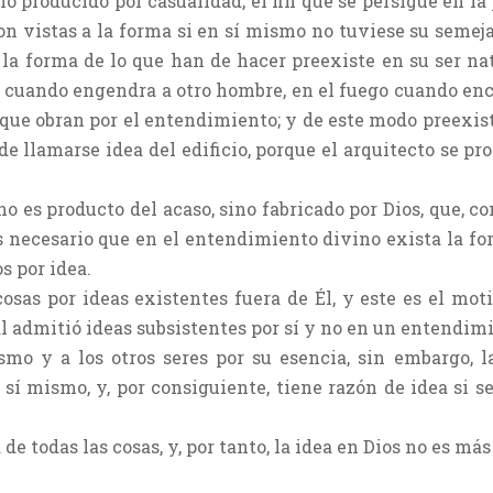
lo producido por casualidad, el fin que se persigue en la
on vistas a la forma si en sí mismo no tuviese su semej
a forma de lo que han de hacer preexiste en su ser nat
 cuando engendra a otro hombre, en el fuego cuando enci
os que obran por el entendimiento; y de este modo preexis
de llamarse idea del edificio, porque el arquitecto se p
 es producto del acaso, sino fabricado por Dios, que, com
 es necesario que en el entendimiento divino exista la f
s por idea.
cosas por ideas existentes fuera de Él, y este es el mo
ual admitió ideas subsistentes por sí y no en un entendim
smo y a los otros seres por su esencia, sin embargo, l
 sí mismo, y, por consiguiente, tiene razón de idea si s
de todas las cosas, y, por tanto, la idea en Dios no es má