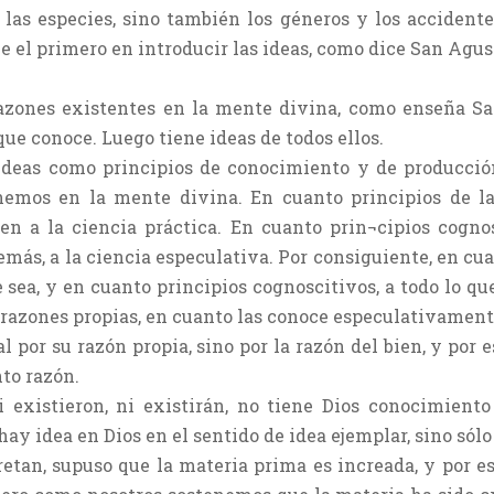
 las especies, sino también los géneros y los accidente
e el primero en introducir las ideas, como dice San Agus
 razones existentes en la mente divina, como enseña S
que conoce. Luego tiene ideas de todos ellos.
ideas como principios de conocimiento y de producción
nemos en la mente divina. En cuanto principios de l
cen a la ciencia práctica. En cuanto prin¬cipios cogno
más, a la ciencia especulativa. Por consiguiente, en cua
sea, y en cuanto principios cognoscitivos, a todo lo qu
s razones propias, en cuanto las conoce especulativament
l por su razón propia, sino por la razón del bien, y por 
to razón.
i existieron, ni existirán, no tiene Dios conocimiento p
hay idea en Dios en el sentido de idea ejemplar, sino sólo
pretan, supuso que la materia prima es increada, y por e