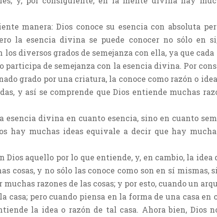
es; y, por consiguiente, en la mente divina hay much
ente manera: Dios conoce su esencia con absoluta perf
ero la esencia divina se puede conocer no sólo en s
n los diversos grados de semejanza con ella, ya que cada
 participa de semejanza con la esencia divina. Por cons
do grado por una criatura, la conoce como razón o idea 
das, y así se comprende que Dios entiende muchas raz
la esencia divina en cuanto esencia, sino en cuanto sem
 Dios hay muchas ideas equivale a decir que hay much
en Dios aquello por lo que entiende, y, en cambio, la idea
as cosas, y no sólo las conoce como son en sí mismas, 
r muchas razones de las cosas; y por esto, cuando un arq
la casa; pero cuando piensa en la forma de una casa en c
ntiende la idea o razón de tal casa. Ahora bien, Dios 