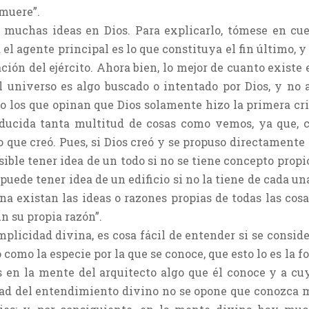
 muere”.
 muchas ideas en Dios. Para explicarlo, tómese en cu
el agente principal es lo que constituya el fin último, y p
ción del ejército. Ahora bien, lo mejor de cuanto existe 
del universo es algo buscado o intentado por Dios, y no
 los que opinan que Dios solamente hizo la primera criat
ucida tanta multitud de cosas como vemos, ya que, co
 que creó. Pues, si Dios creó y se propuso directamente 
osible tener idea de un todo si no se tiene concepto prop
 puede tener idea de un edificio si no la tiene de cada una
na existan las ideas o razones propias de todas las cosa
n su propia razón”.
licidad divina, es cosa fácil de entender si se consider
 como la especie por la que se conoce, que esto lo es la
 es en la mente del arquitecto algo que él conoce y a c
idad del entendimiento divino no se opone que conozca m