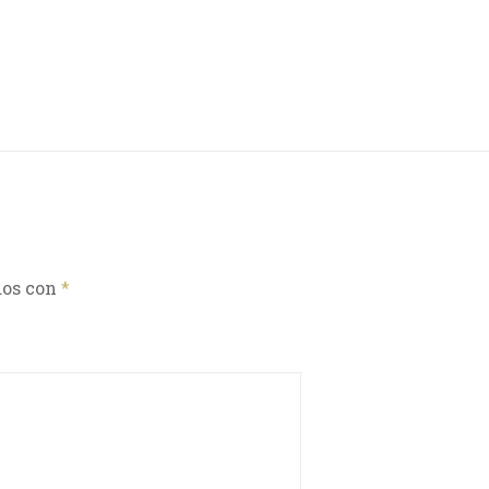
dos con
*