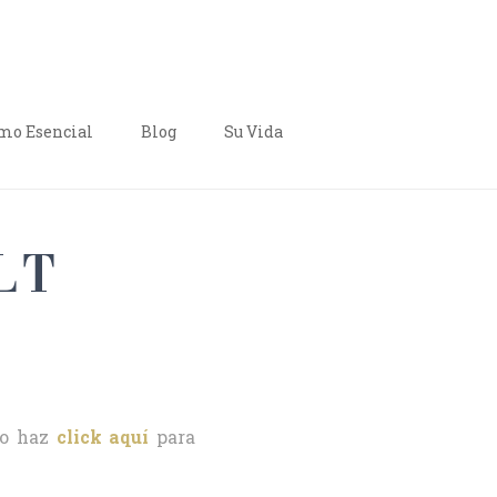
o Esencial
Blog
Su Vida
LT
o haz
click aquí
para