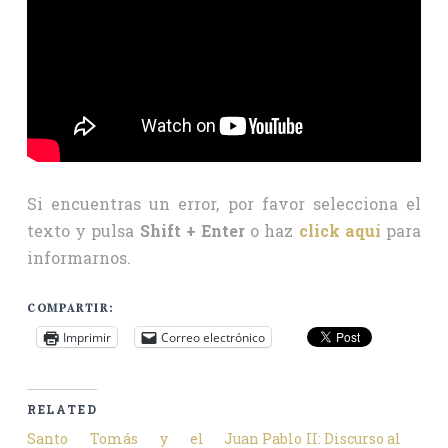
Si encuentras un error, por favor selecciona el
texto y pulsa
Shift + Enter
o haz
click aquí
para
informarnos.
COMPARTIR:
Imprimir
Correo electrónico
RELATED
Santo Tomás y el
Juan Pablo II: Discurso al