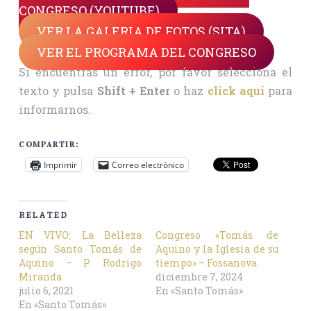
CONGRESO (YOUTUBE)
VER LA GALERIA DE FOTOS (SITA)
VER EL PROGRAMA DEL CONGRESO
Si encuentras un error, por favor selecciona el
texto y pulsa
Shift + Enter
o haz
click aquí
para
informarnos.
COMPARTIR:
Imprimir
Correo electrónico
RELATED
EN VIVO: La Belleza
Congreso «Tomás de
según Santo Tomás de
Aquino y la Iglesia de su
Aquino – P. Rodrigo
tiempo» – Fossanova
Miranda
diciembre 7, 2024
julio 6, 2021
En «Santo Tomás»
En «Santo Tomás»