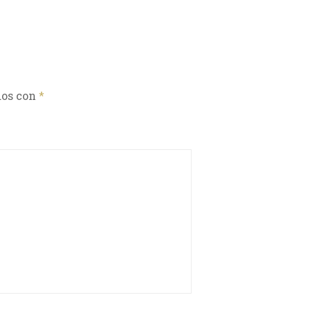
dos con
*