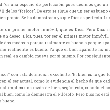
ud “es una especie de perfección; pues decimos que un 
II de los “Físicos”. De esto se sigue que un ser es bueno
ien propio. Se ha demostrado ya que Dios es perfecto. Lu
te un primer motor inmóvil, que es Dios. Pero Dios
 un deseo. Dios, pues, por ser el primer motor inmóvil,
 de dos modos: o porque realmente es bueno o porque apa
ponme realmente es bueno. Ya que el bien aparente no m
en real, en cambio, mueve por sí mismo. Por consiguiente,
ticos” con esta definición excelente: “El bien es lo que t
ecen el ser actual, como lo evidencia el hecho de que cad
tual implica una razón de bien; según esto, cuando el ac
l bien, como lo demuestra el Filósofo. Pero Dios no está
e bueno.