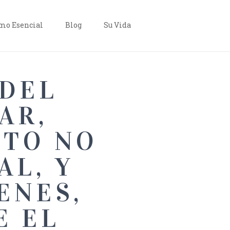
o Esencial
Blog
Su Vida
 DEL
AR,
STO NO
AL, Y
ENES,
E EL