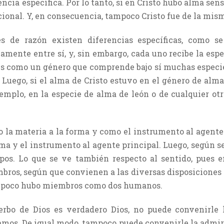
encia específica. Por lo tanto, si en Cristo hubo alma sens
ional. Y, en consecuencia, tampoco Cristo fue de la mism
s de razón existen diferencias específicas, como s
camente entre sí, y, sin embargo, cada uno recibe la espe
 es como un género que comprende bajo sí muchas especie
. Luego, si el alma de Cristo estuvo en el género de alm
jemplo, en la especie de alma de león o de cualquier ot
 la materia a la forma y como el instrumento al agente 
ma y el instrumento al agente principal. Luego, según sea
rpos. Lo que se ve también respecto al sentido, pues 
bros, según que convienen a las diversas disposiciones de
ampoco hubo miembros como dos humanos.
Verbo de Dios es verdadero Dios, no puede convenirle
amos. De igual modo, tampoco puede convenirle la admira