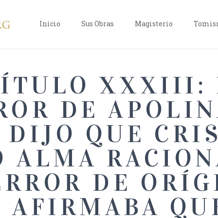
Inicio
Sus Obras
Magisterio
Tomism
ÍTULO XXXIII:
ROR DE APOLIN
 DIJO QUE CRI
 ALMA RACION
ERROR DE ORÍG
 AFIRMABA QU