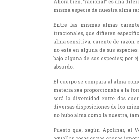
Ahora bien, “racional” es una difer
misma especie de nuestra alma rac
Entre las mismas almas carente
irracionales, que difieren específi
alma sensitiva, carente de razón,
no esté en alguna de sus especies
bajo alguna de sus especies; por e
absurdo.
El cuerpo se compara al alma como
materia sea proporcionaba a la for
será la diversidad entre dos cue
diversas disposiciones de los miem
no hubo alma como la nuestra, t
Puesto que, según Apolinar, el 
aquellas cosas cuyas causas ignor