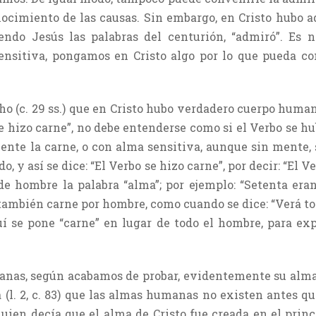
nocimiento de las causas. Sin embargo, en Cristo hubo a
endo Jesús las palabras del centurión, “admiró”. Es n
nsitiva, pongamos en Cristo algo por lo que pueda con
icho (c. 29 ss.) que en Cristo hubo verdadero cuerpo hu
se hizo carne”, no debe entenderse como si el Verbo se h
ente la carne, o con alma sensitiva, aunque sin mente, 
odo, y así se dice: “El Verbo se hizo carne”, por decir: “El 
de hombre la palabra “alma”; por ejemplo: “Setenta er
también carne por hombre, como cuando se dice: “Verá tod
 se pone “carne” en lugar de todo el hombre, para exp
anas, según acabamos de probar, evidentemente su alma
 (l. 2, c. 83) que las almas humanas no existen antes qu
 quien decía que el alma de Cristo fue creada en el prin