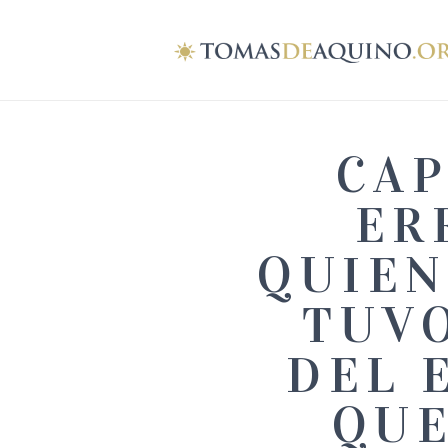
CAP
ER
QUIEN
TUVO
DEL 
QUE