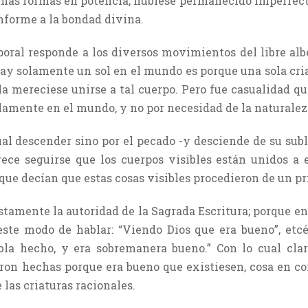
chas formas en potencia, hubiese permanecido imperfecta 
nforme a la bondad divina.
rporal responde a los diversos movimientos del libre albe
hay solamente un sol en el mundo es porque una sola cria
lla mereciese unirse a tal cuerpo. Pero fue casualidad q
lamente en el mundo, y no por necesidad de la naturalez
al descender sino por el pecado -y desciende de su subli
arece seguirse que los cuerpos visibles están unidos a e
 que decían que estas cosas visibles procedieron de un pr
tamente la autoridad de la Sagrada Escritura; porque en
este modo de hablar: “Viendo Dios que era bueno”, etcé
bla hecho, y era sobremanera bueno.” Con lo cual cl
ueron hechas porque era bueno que existiesen, cosa en c
 las criaturas racionales.