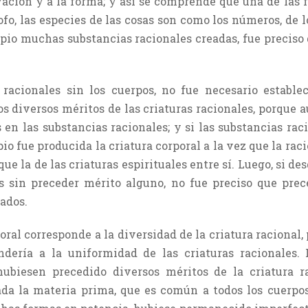
ivación y a la forma; y así se comprende que una de las
sofo, las especies de las cosas son como los números, de
cipio muchas substancias racionales creadas, fue preciso
s racionales sin los cuerpos, no fue necesario estable
os diversos méritos de las criaturas racionales, porque a
en las substancias racionales; y si las substancias rac
o fue producida la criatura corporal a la vez que la rac
 que la de las criaturas espirituales entre sí. Luego, si d
as sin preceder mérito alguno, no fue preciso que prec
rados.
poral corresponde a la diversidad de la criatura racional,
ondería a la uniformidad de las criaturas racionales. 
ubiesen precedido diversos méritos de la criatura r
ada la materia prima, que es común a todos los cuerpo