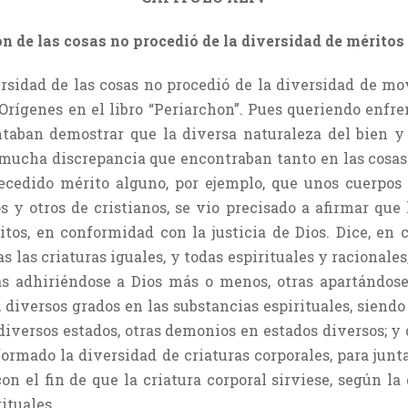
ón de las cosas no procedió de la diversidad de méritos
rsidad de las cosas no procedió de la diversidad de mov
Orígenes en el libro “Periarchon”. Pues queriendo enfre
entaban demostrar que la diversa naturaleza del bien y
 mucha discrepancia que encontraban tanto en las cosa
ecedido mérito alguno, por ejemplo, que unos cuerpos s
y otros de cristianos, se vio precisado a afirmar que 
tos, en conformidad con la justicia de Dios. Dice, en 
as criaturas iguales, y todas espirituales y racionales; l
s adhiriéndose a Dios más o menos, otras apartándose
a, diversos grados en las substancias espirituales, siend
versos estados, otras demonios en estados diversos; y d
 formado la diversidad de criaturas corporales, para junt
on el fin de que la criatura corporal sirviese, según la
ituales.