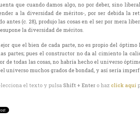
enta que cuando damos algo, no por deber, sino liberal
der a la diversidad de méritos-, por ser debida la retr
 antes (c. 28), produjo las cosas en el ser por mera libe
resupone la diversidad de méritos.
ejor que el bien de cada parte, no es propio del óptimo 
 partes; pues el constructor no da al cimiento la calid
dor de todas las cosas, no habría hecho el universo óptim
n el universo muchos grados de bondad, y así sería imperf
elecciona el texto y pulsa
Shift + Enter
o haz
click aquí
p