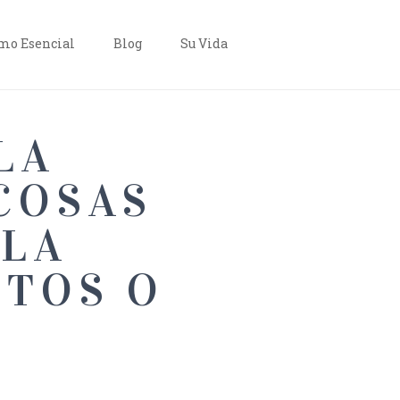
o Esencial
Blog
Su Vida
LA
COSAS
 LA
ITOS O