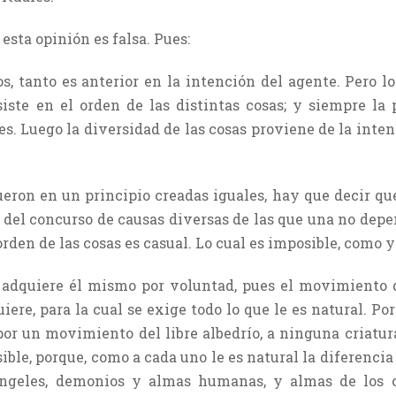
sta opinión es falsa. Pues:
s, tanto es anterior en la intención del agente. Pero l
iste en el orden de las distintas cosas; y siempre la 
es. Luego la diversidad de las cosas proviene de la inte
fueron en un principio creadas iguales, hay que decir q
e del concurso de causas diversas de las que una no depe
orden de las cosas es casual. Lo cual es imposible, como y
 adquiere él mismo por voluntad, pues el movimiento d
ere, para la cual se exige todo lo que le es natural. Por 
por un movimiento del libre albedrío, a ninguna criatura
ible, porque, como a cada uno le es natural la diferencia 
ángeles, demonios y almas humanas, y almas de los c