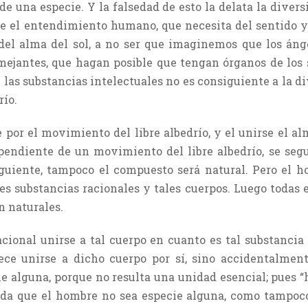
e una especie. Y la falsedad de esto la delata la divers
el entendimiento humano, que necesita del sentido y l
del alma del sol, a no ser que imaginemos que los ánge
mejantes, que hagan posible que tengan órganos de los s
e las substancias intelectuales no es consiguiente a la 
río.
e por el movimiento del libre albedrío, y el unirse el a
endiente de un movimiento del libre albedrío, se segu
iguiente, tampoco el compuesto será natural. Pero el hom
es substancias racionales y tales cuerpos. Luego todas e
n naturales.
acional unirse a tal cuerpo en cuanto es tal substancia
nece unirse a dicho cuerpo por sí, sino accidentalmen
e alguna, porque no resulta una unidad esencial; pues 
a que el hombre no sea especie alguna, como tampoco lo