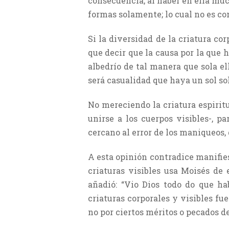
consecuencia, al haber en ella mu
formas solamente; lo cual no es co
Si la diversidad de la criatura co
que decir que la causa por la que 
albedrío de tal manera que sola e
será casualidad que haya un sol so
No mereciendo la criatura espiritu
unirse a los cuerpos visibles-, p
cercano al error de los maniqueos,
A esta opinión contradice manifies
criaturas visibles usa Moisés de 
añadió: “Vio Dios todo do que ha
criaturas corporales y visibles f
no por ciertos méritos o pecados de