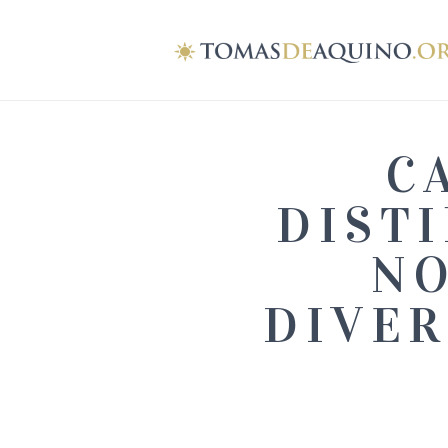
C
DIST
NO
DIVER