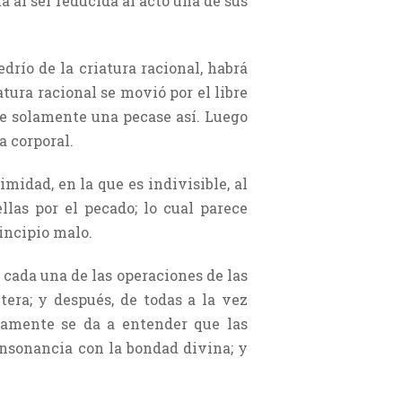
al ser reducida al acto una de sus
drío de la criatura racional, habrá
tura racional se movió por el libre
ue solamente una pecase así. Luego
a corporal.
midad, en la que es indivisible, al
llas por el pecado; lo cual parece
incipio malo.
 cada una de las operaciones de las
tera; y después, de todas a la vez
aramente se da a entender que las
onsonancia con la bondad divina; y