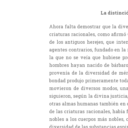
La distinci
Ahora falta demostrar que la dive
criaturas racionales, como afirmó 
de los antiguos herejes, que int
agentes contrarios, fundado en la
la que no se veía que hubiese pr
hombres hayan nacido de bárbaros 
provenía de la diversidad de méri
bondad produjo primeramente todas l
movieron de diversos modos, una
siguieron, según la divina justici
otras almas humanas también en di
de las criaturas racionales, había
nobles a los cuerpos más nobles, c
diversidad de las substancias espir