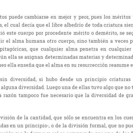
itos puede cambiarse en mejor y peor, pues los mérito
el cual decía que el libre albedrío de toda criatura sie
uió este cuerpo por procedente mérito o demérito, se s
ir el alma humana otro cuerpo, sino también a veces p
 pitagóricas, que cualquier alma penetra en cualquier 
gún ella se asignan determinadas materias y determina
 pues ella enseña que el alma en su resurrección reasume 
sin diversidad, si hubo desde un principio criaturas 
alguna diversidad. Luego una de ellas tuvo algo que no t
ja razón tampoco fue necesario que la diversidad de gr
ivisión de la cantidad, que sólo se encuentra en los cue
das en un principio-, o de la división formal, que no pu