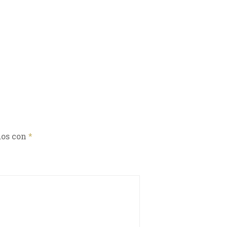
dos con
*