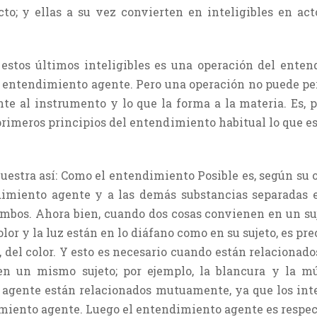
cto; y ellas a su vez convierten en inteligibles en ac
o estos últimos inteligibles es una operación del ente
 entendimiento agente. Pero una operación no puede pert
ente al instrumento y lo que la forma a la materia. Es, 
primeros principios del entendimiento habitual lo que es
uestra así: Como el entendimiento Posible es, según su o
tendimiento agente y a las demás substancias separadas e
 ambos. Ahora bien, cuando dos cosas convienen en un su
olor y la luz están en lo diáfano como en su sujeto, es preci
r, del color. Y esto es necesario cuando están relacion
 un mismo sujeto; por ejemplo, la blancura y la mús
 agente están relacionados mutuamente, ya que los inte
imiento agente. Luego el entendimiento agente es respec