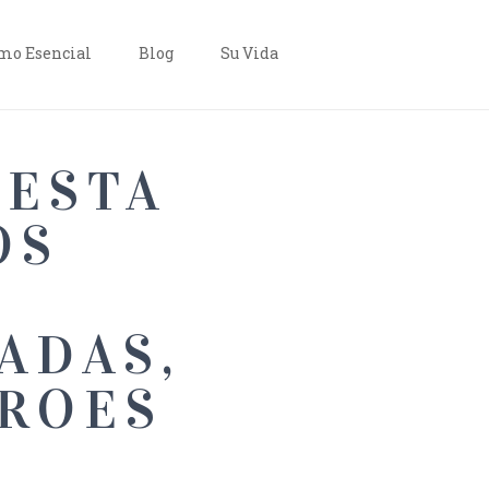
o Esencial
Blog
Su Vida
 ESTA
OS
ADAS,
RROES