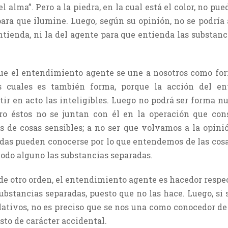
l alma”. Pero a la piedra, en la cual está el color, no pue
para que ilumine. Luego, según su opinión, no se podría 
tienda, ni la del agente para que entienda las substanc
que el entendimiento agente se une a nosotros como for
los cuales es también forma, porque la acción del 
rtir en acto las inteligibles. Luego no podrá ser forma n
Pero éstos no se juntan con él en la operación que con
s de cosas sensibles; a no ser que volvamos a la opin
adas pueden conocerse por lo que entendemos de las cosa
do alguno las substancias separadas.
 otro orden, el entendimiento agente es hacedor respect
ubstancias separadas, puesto que no las hace. Luego, si
lativos, no es preciso que se nos una como conocedor de
to de carácter accidental.