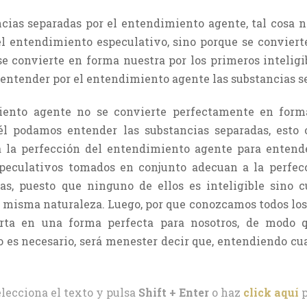
cias separadas por el entendimiento agente, tal cosa 
el entendimiento especulativo, sino porque se conviert
 se convierte en forma nuestra por los primeros intelig
ntender por el entendimiento agente las substancias s
iento agente no se convierte perfectamente en forma 
l podamos entender las substancias separadas, esto 
 la perfección del entendimiento agente para entende
speculativos tomados en conjunto adecuan a la perfe
as, puesto que ninguno de ellos es inteligible sino 
u misma naturaleza. Luego, por que conozcamos todos los i
rta en una forma perfecta para nosotros, de modo 
no es necesario, será menester decir que, entendiendo cu
elecciona el texto y pulsa
Shift + Enter
o haz
click aquí
p