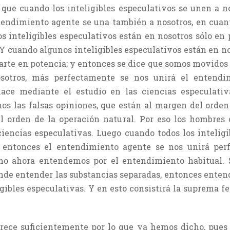
o que cuando los inteligibles especulativos se unen a n
ntendimiento agente se una también a nosotros, en cuant
los inteligibles especulativos están en nosotros sólo en
 Y cuando algunos inteligibles especulativos están en no
 parte en potencia; y entonces se dice que somos movidos
osotros, más perfectamente se nos unirá el entendi
ce mediante el estudio en las ciencias especulativa
mos las falsas opiniones, que están al margen del orde
el orden de la operación natural. Por eso los hombre
iencias especulativas. Luego cuando todos los inteligi
o, entonces el entendimiento agente se nos unirá pe
o ahora entendemos por el entendimiento habitual. S
de entender las substancias separadas, entonces enten
ibles especulativas. Y en esto consistirá la suprema fel
arece suficientemente por lo que ya hemos dicho, pues