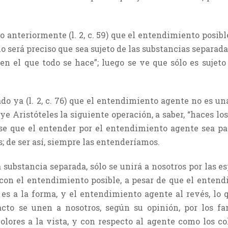
 anteriormente (l. 2, c. 59) que el entendimiento posibl
 no será preciso que sea sujeto de las substancias separa
en el que todo se hace”; luego se ve que sólo es sujet
ya (l. 2, c. 76) que el entendimiento agente no es una
ye Aristóteles la siguiente operación, a saber, “haces lo
cise que el entender por el entendimiento agente sea p
; de ser así, siempre las entenderíamos.
substancia separada, sólo se unirá a nosotros por las es
 con el entendimiento posible, a pesar de que el entend
 es a la forma, y el entendimiento agente al revés, lo q
acto se unen a nosotros, según su opinión, por los f
lores a la vista, y con respecto al agente como los col