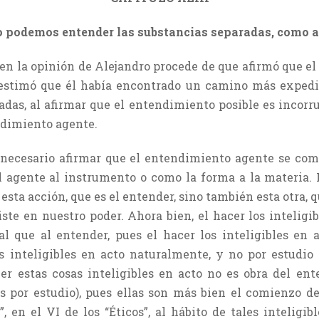
o podemos entender las substancias separadas, como 
en la opinión de Alejandro procede de que afirmó que el
 estimó que él había encontrado un camino más exped
das, al afirmar que el entendimiento posible es incorru
endimiento agente.
 necesario afirmar que el entendimiento agente se comp
agente al instrumento o como la forma a la materia. 
sta acción, que es el entender, sino también esta otra, qu
te en nuestro poder. Ahora bien, el hacer los inteligi
l que al entender, pues el hacer los inteligibles en a
s inteligibles en acto naturalmente, y no por estudio
cer estas cosas inteligibles en acto no es obra del en
s por estudio), pues ellas son más bien el comienzo d
, en el VI de los “Éticos”, al hábito de tales intelig