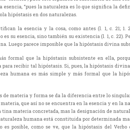
 esencia, “pues la naturaleza es lo que significa la def
ola hipóstasis en dos naturalezas.
ifican la esencia y la cosa, como antes (l. 1, c. 21; 1. 
 es su esencia, sino también su existencia (l. 1, c. 22)
vina. Luego parece imposible que la hipóstasis divina su
s formal que la hipóstasis subsistente en ella, porqu
ara recibir tal hipóstasis. Si, pues, la hipóstasis divi
raleza humana es más simple y más formal que la hipó
de materia y forma se da la diferencia entre lo singular 
materia, que así no se encuentra en la esencia y en la na
a tina materia concretada, mas la designación de natura
 naturaleza humana está constituida por determinada mate
no es posible, como se ve, que la hipóstasis del Verbo 