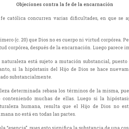
Objeciones contra la fe de la encarnación
 fe católica concurren varias dificultades, en que se 
mero (c. 20) que Dios no es cuerpo ni virtud corpórea. Per
rtud corpórea, después de la encarnación. Luego parece i
 naturaleza está sujeto a mutación substancial, puest
anto, si la hipóstasis del Hijo de Dios se hace nueva
ado substancialmente.
leza determinada rebasa los términos de la misma, pues
 conteniendo muchas de ellas. Luego si la hipóstasi
turaleza humana, resulta que el Hijo de Dios no es
mana no está en todas las partes.
a “esencia”, pues esto significa la substancia de una cos