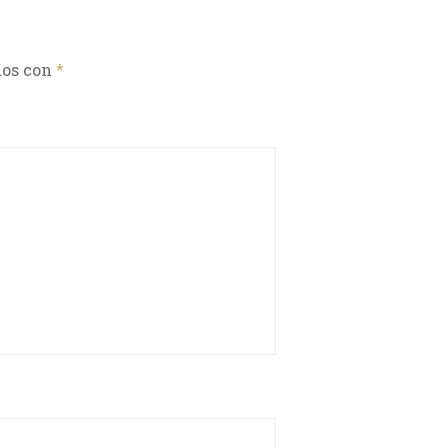
dos con
*