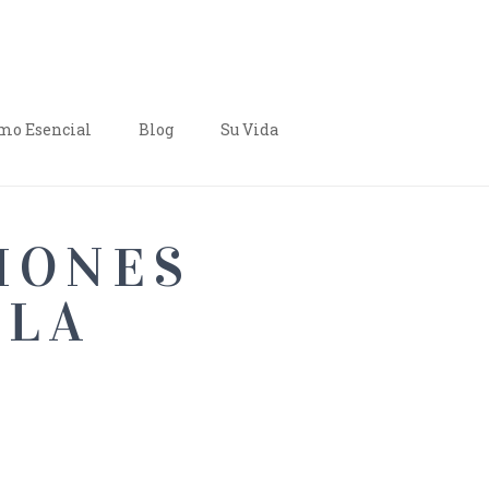
o Esencial
Blog
Su Vida
CIONES
 LA