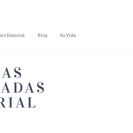
o Esencial
Blog
Su Vida
LAS
RADAS
RIAL