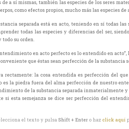
de a sí mismas, también las especies de los seres mater
uerpos, como efectos propios, mucho más las especies de 
stancia separada está en acto, teniendo en sí todas las 
prender todas las especies y diferencias del ser, siend
y todo su orden.
entendimiento en acto perfecto es lo entendido en acto”,
nconveniente que éstas sean perfección de la substancia 
ra rectamente: la cosa entendida es perfección del qu
o es la piedra fuera del alma perfección de nuestro ent
endimiento de la substancia separada inmaterialmente y 
te si esta semejanza se dice ser perfección del entend
elecciona el texto y pulsa
Shift + Enter
o haz
click aquí
p