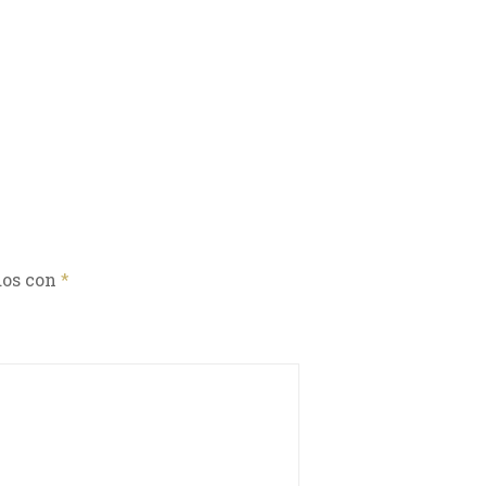
dos con
*