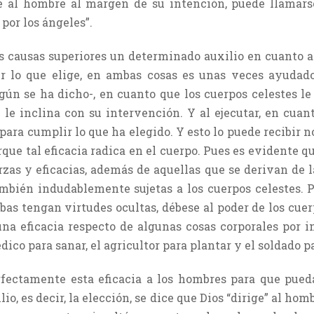
 al hombre al margen de su intención, puede llamarse 
por los ángeles”.
 causas superiores un determinado auxilio en cuanto a
r lo que elige, en ambas cosas es unas veces ayudad
egún se ha dicho-, en cuanto que los cuerpos celestes le
 le inclina con su intervención. Y al ejecutar, en cua
 para cumplir lo que ha elegido. Y esto lo puede recibir no
orque tal eficacia radica en el cuerpo. Pues es evidente
erzas y eficacias, además de aquellas que se derivan de 
ambién indudablemente sujetas a los cuerpos celestes. P
rbas tengan virtudes ocultas, débese al poder de los cue
a eficacia respecto de algunas cosas corporales por in
dico para sanar, el agricultor para plantar y el soldado p
ectamente esta eficacia a los hombres para que pueda
io, es decir, la elección, se dice que Dios “dirige” al hom