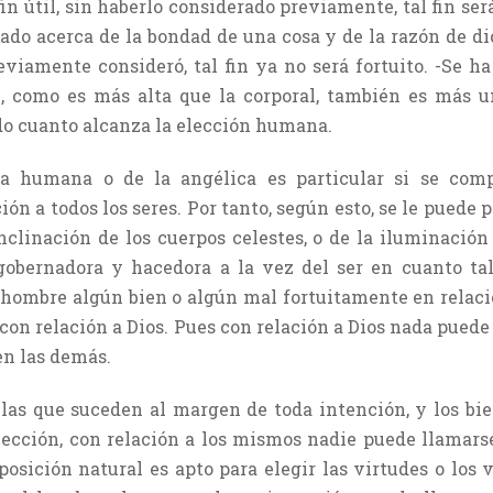
n útil, sin haberlo considerado previamente, tal fin será
nado acerca de la bondad de una cosa y de la razón de di
eviamente consideró, tal fin ya no será fortuito. -Se ha
l, como es más alta que la corporal, también es más u
odo cuanto alcanza la elección humana.
ma humana o de la angélica es particular si se com
n a todos los seres. Por tanto, según esto, se le puede 
nclinación de los cuerpos celestes, o de la iluminación
gobernadora y hacedora a la vez del ser en cuanto tal,
 hombre algún bien o algún mal fortuitamente en relaci
o con relación a Dios. Pues con relación a Dios nada pue
en las demás.
 las que suceden al margen de toda intención, y los b
elección, con relación a los mismos nadie puede llamars
osición natural es apto para elegir las virtudes o los v