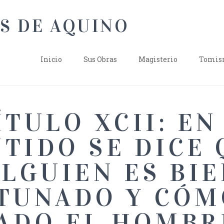
Inicio
Sus Obras
Magisterio
Tomism
ÍTULO XCII: EN
TIDO SE DICE
LGUIEN ES BI
TUNADO Y CÓM
ADO EL HOMBR