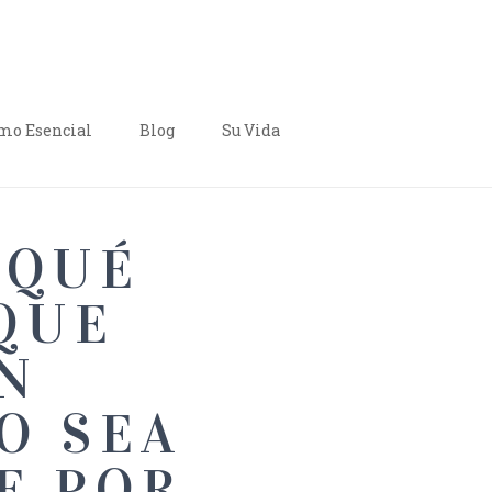
o Esencial
Blog
Su Vida
 QUÉ
 QUE
EN
O SEA
E POR