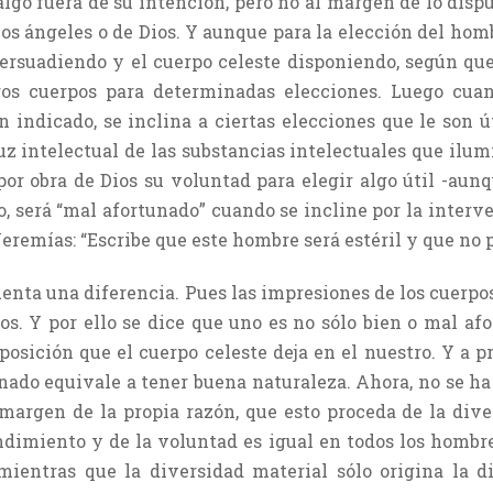
algo fuera de su intención, pero no al margen de lo disp
 los ángeles o de Dios. Y aunque para la elección del hom
 persuadiendo y el cuerpo celeste disponiendo, según que
os cuerpos para determinadas elecciones. Luego cuan
n indicado, se inclina a ciertas elecciones que le son ú
luz intelectual de las substancias intelectuales que il
r obra de Dios su voluntad para elegir algo útil -aunqu
, será “mal afortunado” cuando se incline por la interve
Jeremías: “Escribe que este hombre será estéril y que no 
uenta una diferencia. Pues las impresiones de los cuerpo
os. Y por ello se dice que uno es no sólo bien o mal af
posición que el cuerpo celeste deja en el nuestro. Y a pr
ado equivale a tener buena naturaleza. Ahora, no se ha d
al margen de la propia razón, que esto proceda de la div
ndimiento y de la voluntad es igual en todos los hombre
 mientras que la diversidad material sólo origina la d