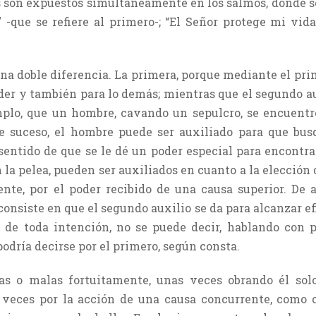
os son expuestos simultáneamente en los salmos, donde se
 -que se refiere al primero-; “El Señor protege mi vida
una doble diferencia. La primera, porque mediante el pri
der y también para lo demás; mientras que el segundo a
emplo, que un hombre, cavando un sepulcro, se encuentr
te suceso, el hombre puede ser auxiliado para que bu
l sentido de que se le dé un poder especial para encontr
la pelea, pueden ser auxiliados en cuanto a la elección 
ente, por el poder recibido de una causa superior. De 
consiste en que el segundo auxilio se da para alcanzar e
 de toda intención, no se puede decir, hablando con 
podría decirse por el primero, según consta.
s o malas fortuitamente, unas veces obrando él sol
s veces por la acción de una causa concurrente, como 