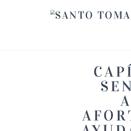
CAP
SEN
A
AFOR
AYUD