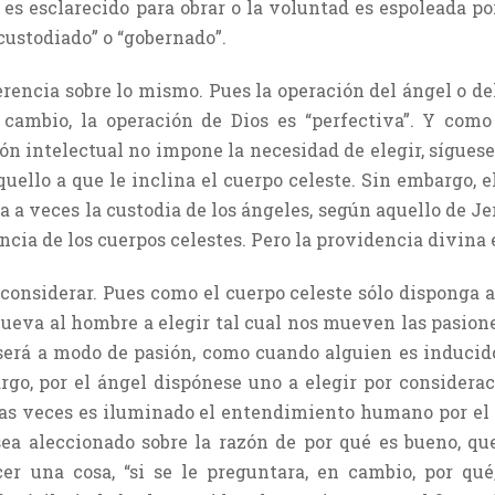
 esclarecido para obrar o la voluntad es espoleada por
“custodiado” o “gobernado”.
erencia sobre lo mismo. Pues la operación del ángel o de
n cambio, la operación de Dios es “perfectiva”. Y como
ión intelectual no impone la necesidad de elegir, sígues
quello a que le inclina el cuerpo celeste. Sin embargo, 
sa a veces la custodia de los ángeles, según aquello de J
encia de los cuerpos celestes. Pero la providencia divina 
 considerar. Pues como el cuerpo celeste sólo disponga a
ueva al hombre a elegir tal cual nos mueven las pasione
será a modo de pasión, como cuando alguien es inducido a
rgo, por el ángel dispónese uno a elegir por considerac
nas veces es iluminado el entendimiento humano por el
sea aleccionado sobre la razón de por qué es bueno, que
 una cosa, “si se le preguntara, en cambio, por qué