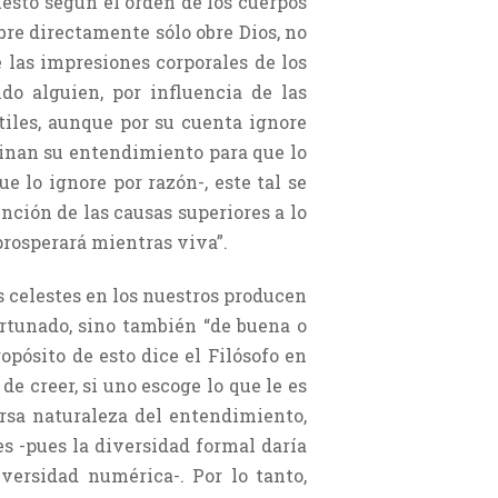
uesto según el orden de los cuerpos
bre directamente sólo obre Dios, no
 las impresiones corporales de los
do alguien, por influencia de las
tiles, aunque por su cuenta ignore
uminan su entendimiento para que lo
e lo ignore por razón-, este tal se
nción de las causas superiores a lo
prosperará mientras viva”.
s celestes en los nuestros producen
ortunado, sino también “de buena o
opósito de esto dice el Filósofo en
e creer, si uno escoge lo que le es
ersa naturaleza del entendimiento,
s -pues la diversidad formal daría
iversidad numérica-. Por lo tanto,