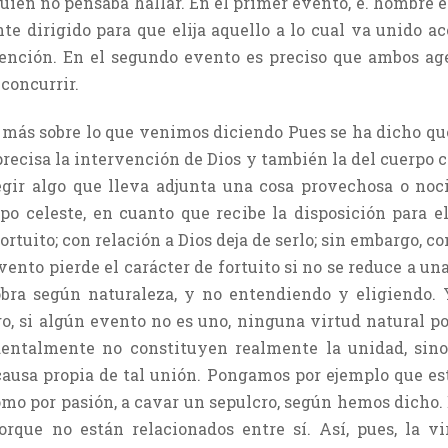
uien no pensaba hallar. En el primer evento, e. hombre e
te dirigido para que elija aquello a lo cual va unido
ención. En el segundo evento es preciso que ambos agen
concurrir.
más sobre lo que venimos diciendo Pues se ha dicho qu
recisa la intervención de Dios y también la del cuerpo c
legir algo que lleva adjunta una cosa provechosa o noc
po celeste, en cuanto que recibe la disposición para e
rtuito; con relación a Dios deja de serlo; sin embargo, co
ento pierde el carácter de fortuito si no se reduce a una
obra según naturaleza, y no entendiendo y eligiendo. Y
o, si algún evento no es uno, ninguna virtud natural pod
entalmente no constituyen realmente la unidad, sino
causa propia de tal unión. Pongamos por ejemplo que es
omo por pasión, a cavar un sepulcro, según hemos dicho. E
rque no están relacionados entre sí. Así, pues, la v